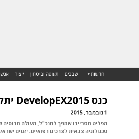
חדשות
שבבים
תעופה וביטחון
ייצור
אנשי
כנס DevelopEX2015 יתקיים ב-11 בנובמבר בקרית נתב"ג
1 נובמבר, 2015
הפליט מסרייבו שהפך למנכ"ל, העולה מרוסיה
טכנולוגיה צבאית לצרכים רפואיים. יזמים ישראלים יספ