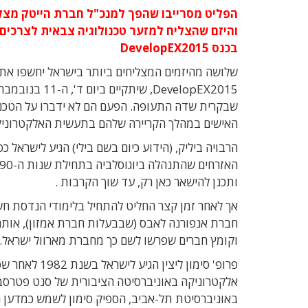
הפליט מסרייבו שהפך למנכ"ל חברת הייטק מצ
והיזם שהצליח למזער טכנולוגיה צבאית לצרכים 
בכנס DevelopEX2015
שלושה מהיזמים המצליחים ביותר בישראל יחשפו את 
DevelopEX2015, שיתקיים ביום ד', ה-
שבקרית שדה התעופה. הפעם הם לא ידברו על הטכנול
האישים במהלך הקריירה שלהם בתעשית האלקטרוניק
ותכנן להישאר כאן רק, עד שוך הקרבות .
אך לאחר זמן קצר החליט להתחיל בלימודי הנדסת חש
חברת אנפורנה לאבס (שבבעלות חברת אמזון), אותה 
וקומץ חברים שפרשו לשם כך מחברת מארוול ישראל.
פרופ' סימון ליצי
אלקטרוניקה באוניברסיטה הציבורית של סנט פטרסבור
באוניברסיטת תל-אביב, הספיק סימון לשמש כמדען