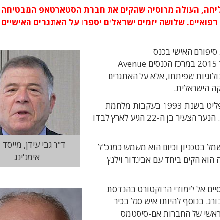
ליחה, העולה מרוסיה שהקים את חברת הסטארטאפ המבטיחה ב
רפואיים. שלושה יזמים ישראלים יספרו על האתגרים האישיים
סיפורם האישי בכנס
11 בנובמבר 2015 במרכז הכנסים Avenue
וגיות שפיתחו, אלא על האתגרים
ה הישראלית.
הרבויה ביליק, (הידוע כיום בשם בילי) הגיע לישראל כפליט בשנת 1993 בעקבות מלחמת
האזרחים שהתנהלה ביוגוסלביה בתחילת שנות ה-90. הנער הצעיר בן ה-22 הגיע לארץ לבדו
ד"ר גבי עידן, מייסד גי
מל בטכניון וכיום הוא משמש כמנכ"ל
אימג'ינג
הוא הקים ביחד עם אביגדור וילנץ
ן הגיע לישראל בשנת 1982 לאחר שסיים אל לימודי הדוקטורט בהנדסת
ג. בנוסף להיותו איש סגל בכיר
 ראשי של החברות אם-סיסטמס