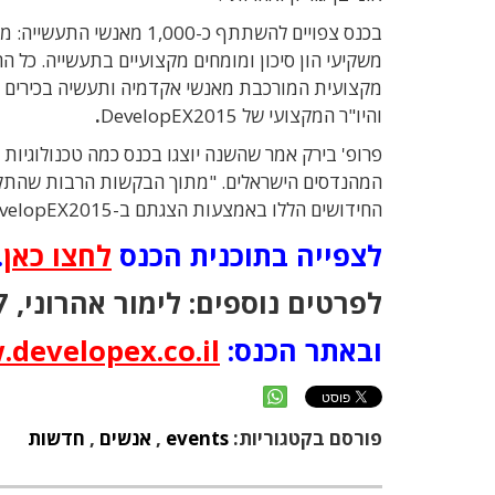
בכנס צפויים להשתתף כ-000
משקיעי הון סיכון ומומחים מקצועיים בתעשייה.
כל הה
מקצועית המורכבת מאנשי אקדמיה ותעשיה בכירים 
והיו"ר המקצועי של DevelopEX2015
.
פרופ' בירק אמר ש
השנה יוצגו בכנס
כמה טכנולוגיות 
המהנדסים הישראלים.
"מתוך הבקשות הרבות שהתקבל
החידושים הללו באמצעות הצגתם ב-DevelopEX2015".
לצפייה בתוכנית הכנס
לחצו כאן
.
לפרטים נוספים: לימור אהרוני, 09-7454007,
ובאתר הכנס:
developex.co.il
פורסם בקטגוריות:
events
,
אנשים
,
חדשות