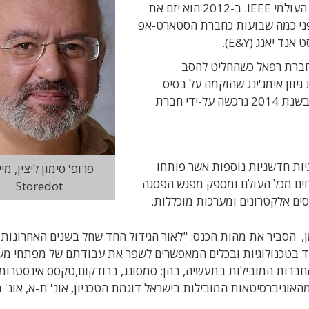
וסנדיסק, וכראש הסניף הישראלי של איגוד המהדסים העולמי IEEE. ב-2012 הוא יזם את
Sto), אשר הוכתרה לפני כמה שבועות כחברת הסטארט-אפ
 יאנג (E&Y).
בחברת רפאל כשהחליט להסב
יוון אימג'ינג שהוקמה על בסיס
הטכנולוגיות שפיתח הונפקה בנסד"ק בשנת 2001 ובשנת 2014 נרכשה על-ידי חברת
 מוצרים וטכנולוגיות חדשניות נוספות אשר פותחו
פרופ' סימון ליצין, מי
5 מרצים ומנחים מכל העולם ומספק מפגש הפסגה
Storedot
יסים אלקטרונים ומערכות מוכללות.
 DevelopEX2015, שלמה גרדמן, הסביר את מהות הכנס: "לאור הגידול החד שחל בשנים האחרונות
ד בטכנולוגיות ובכלים המאפשרים לשפר את עבודתם של מפתחי מע
החברות המובילות בתעשיה, בהן: סמסונג, ברודקום,טקסס אינסטרומ
 מהאוניברסיטאות המובילות בישראל דוגמת הטכניון, אונ' ת-א, אונ' ב