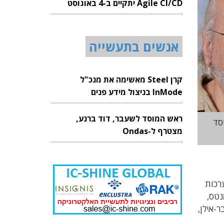
Agile CI/CD יתקיים ב-4 באוגוסט
2026
אנשים בתעשייה
קרן Steel מאשימה את מנכ"ל
InMode בניצול מידע פנים
ראש המוסד לשעבר, דוד ברנע,
יסד
מצטרף ל-Ondas
רכות
נטס,
ר-אילן,