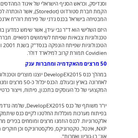
הקמת חברת סטורדוט (redot
המבטיחה בישראל בכנס ג'רני של פירמת רוה"ח ארנסט אנד
היזם השלישי הוא ד"ר גבי עידן, אשר שימש כמדען 
טכנולוגיות צבאיות שפיתח לשימושים רפואיים. חברת ג
Covidien תמורת קרוב למילארד דולר.
50 מרצים מהאקדמיה ומחברות ענק
במהלך כנס DevelopEX2015 יוצגו
לאחרונה בארץ ובעולם.
הכנס יכלול כ-0
המקצועי של כל העוסקים בתכנון, פיתוח, וייצור כרט
יו"ר משותף של כנס
בפיתוח מערכות מוכללות החלטנו לקיים כנס שיתמק
אלקטרוניות. לכנס הוזמנו מרצים ומומחים בכירים מ
NXP, אינטל, טקטרוניקס, פלקסטרוניקס וכן חוקרים
אונ' בן-גוריון ואחרות".