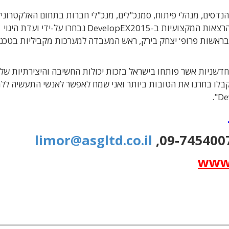
1, מאנשי התעשייה: מהנדסים, מנהלי פיתוח, סמנכ"לים, מנכ"לי חברות בתחום האלקטרוני
רצאות המקצועיות ב-
DevelopEX2015
נבחרו על-ידי ועדת היגוי
בראשות
פרופ' יצחק בירק,
ראש המעבדה למערכות מקביליות בטכניו
חדשניות אשר פותחו בישראל בזכות יכולות החשיבה והיצירתיות של
ו בחרנו את הטובות ביותר ואני שמח לאפשר לאנשי התעשיה ללמ
limor@asgltd.co.il
www.