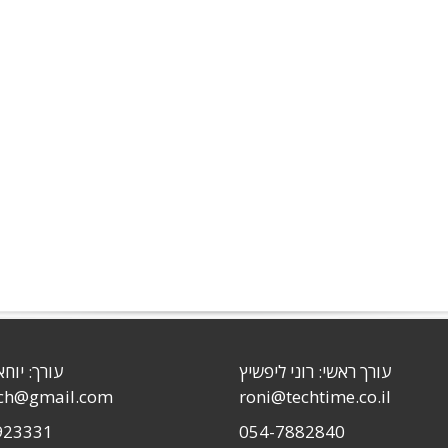
עורך ראשי: רוני ליפשיץ
עורך: יוחא
sch@gmail.com
roni@techtime.co.il
923331
054-7882840