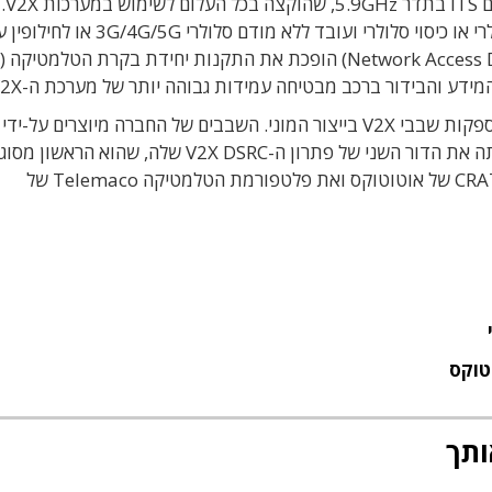
פתרון PC5
אינו תלוי ברשת סלולרית, אינו דורש כרטיס SIM סלולרי או כיסוי סלולרי ועובד ללא מודם ס
חברת אוטוקוס היא מהחברות הראשונות בעולם המספקות שבבי V2X בייצור המוני. השבבים של החברה מיוצרים 
STMicroelectronics, שבנוסף גם פיתחה ביחד איתה את הדור השני של פתרון ה-V2X DSRC שלה, 
לייצור המוני. הפתרון כולל את מערך השבבים CRATON2 של אוטוטוקס ואת פלטפורמת הטלמטיקה Telemaco של
טוקס
ותך