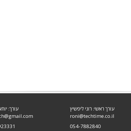
עורך ראשי: רוני ליפשיץ
עורך: יוחא
sch@gmail.com
roni@techtime.co.il
923331
054-7882840