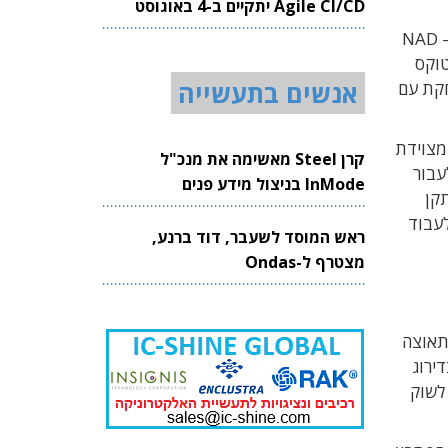
Agile CI/CD יתקיים ב-4 באוגוסט
2026
של HARMAN כולל יחידת בקרת טלמטיקה (Telematics Control Unit – TCU) המשלבת התקן גישה לרשת (NAD –
ות C-V2X. יכולות ה-C-V2X של אוטוטוקס
אנשים בתעשייה
אנטנה מרוחקת עם
 הוא בהדגמה בתערוכה של פלטפורמת הטלמטיקה של Valeo אשר מצוידת
קרן Steel מאשימה את מנכ"ל
סוגלת לעבור
InMode בניצול מידע פנים
טלמטיקה של Valeo כוללת התקן
לעבוד
ראש המוסד לשעבר, דוד ברנע,
מצטרף ל-Ondas
ירופה ויפן ובו בזמן ארכיטקטורת C-V2X צוברת תאוצה
ם לענף הרכב בדירוג
זמן ההגעה לשוק