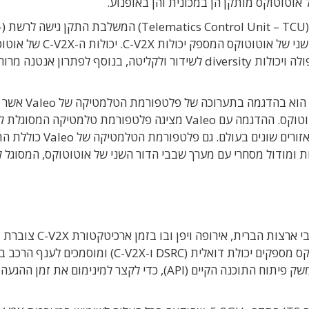
הפתרון 
Network Access Device) לצד מערך שבבי הדור השני של אוטוטוקס המספק יכול
כוללות מודם PC5 תואם לתקני 3GPP, עם אנטנה כפולה ויכולות diversity לשידור ולקליטה, בנוסף לפתרון 
שיתוף הפעולה של אוטוטוקס עם Valeo מתבטא גם
ביכולות V2X על בסיס השבב הגלובלי החדש של אוטוטוקס. ההדגמה עם Valeo מציגה פלטפורמת טלמטיקה המ
בין תקשורת DSRC לתקשורת C-V2X עבור פריסה באזורים שונים בעולם. גם פלטפורמת ה
ות ומודול מסחרי עם מערך שבבי הדור השני של אוטוטוקס, המסוגל 
תקשורת V2X מבוססת פרוטוקול DSRC פרוסה ברחבי ארצות הברית, א
באזורים אחרים בעולם. השבבים החדשים של אוטוטוקס מספקים יכולת דואלית (DSRC ו-C-V2X) ומוסמכי
AEC-Q100 grade 2. החברה הצליחה לשמר את ממשק פיתוח התוכנה הקיים (API), כדי לקצר למינימום את 