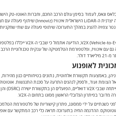
הנפתחת בימים אלה בלאס וגאס, לעמוד בסימן עולם הרכב החכם, וחברות האוטו-טק הי
צפויות לתפוס מקום נכבד. לאחר שאתמול (ב') חשפה יצרנית ה-LiDAR הישראלית אינוויז (Innoviz) שית
 חברת אוטוטוקס (Autotalks) מכפר נטר צפויה להציג במהלך התערוכה שיתופי פעולה עם שתי שחקניות
אוטוטוקס, המפתחת פתרונות תקשורת V2X (Vehicle-to-Everything), הודיעה אתמול כי 
משתפת פעולה גם עם אינוויז, ופלטפורמת הטלמטיקה של ענקית טכנולוגיית הרכב
ונית לאופנוע
העביר ביניהן, באמצעות תקשורת אלחוטית, נתונים בטיחותיים כגון מהירות, כ
אל הצומת ועוד, ולספק לנהגים התרעה על סכנת התנגשות. אוטוטוק
הנחשבת לאחת החברות המובילות בעולם בתחום, פיתחה שבבי V2X דואליים, הפועלים הן בתקשורת ישירה (DSRC) והן
תציג חברת HARMAN, שנרכשה לפני כשנתיים על ידי סמסונג, פתרון קישוריות של פלטפורמת הטל
באמצעות השבב של אוטוטוקס. ההדגמה החיה בתערוכה תראה כלי רכב המתקשר עם אופ