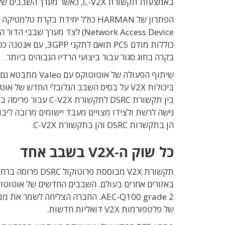
באמצעות תקשורת C-V2X, כאשר מערך השבבים של אוטוטוקס מותקן הן במכונית והן באופנוע.
בקרה בחוג סגור עבור ביצועי הרדיו הגבוהים ביותר.
גישה לרשת ולצידו מצויים מעבד יישומים מרובה ליב
הן בתקשרות DSRC והן בתקשורת C-V2X.
כל שוק ה-V2X בשבב אחד
של פלטפורמות V2X דואליות חדשות.