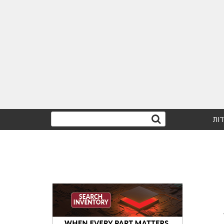
דות
V2