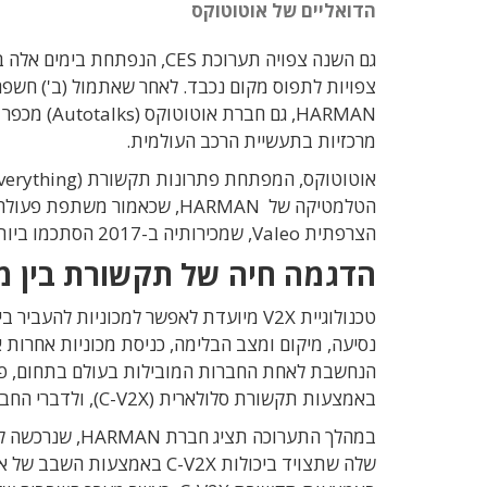
הדואליים של אוטוטוקס
גם השנה צפויה תערוכת CES, 
HARMAN, גם
מרכזיות בתעשיית הרכב העולמית.
הטלמטיקה של HARMAN, שכאמור 
הצרפתית Valeo, שמכירותיה ב-2017 הסתכמו ביותר מ-21 מיליארד דולר.
הדגמה חיה של תקשורת בין מכ
טכנולוגיית V2X מיועדת לאפשר למכוניות ל
נסיעה, מיקום ומצב הבלימה, כניסת מכוניות אחרות 
באמצעות תקשורת סלולארית (C-V2X), ולדברי החברה מדובר בפיתרון הגלובלי הראשון מסוגו בתחום ה-V2X.
במהלך התערוכה 
שלה שתצויד ביכולות C-V2X 