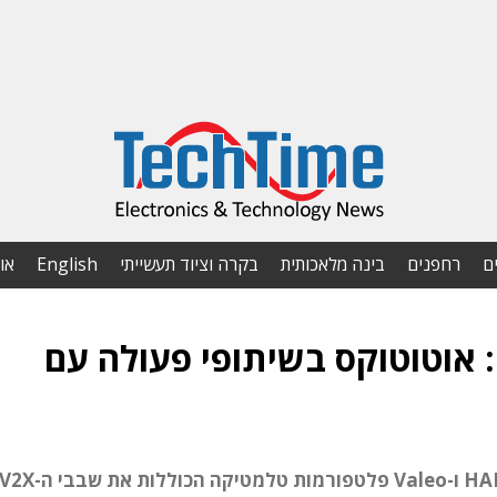
ם
רחפנים
בינה מלאכותית
בקרה וציוד תעשייתי
English
או
האוטו-טק הישראלי ב-CES: אוטוטוקס בשיתופי פעולה עם
במהלך תערוכת הענק בלאס וגאס, יציגו HARMAN ו-Valeo פלטפורמות טלמטיקה הכוללות את שבבי ה-X