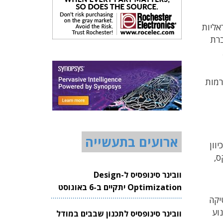
שראליות
וף פעולה עם חברת
שבבי ה-V2X ייכללו בפלטפורמות
ארועים בתעשייה
יוון
ס,
וובינר סינופסיס ל-Design
Optimization יתקיים ב-6 באוגוסט
מטיקה
2026
נוע
וובינר סינופסיס לתכנון שבבים במודל