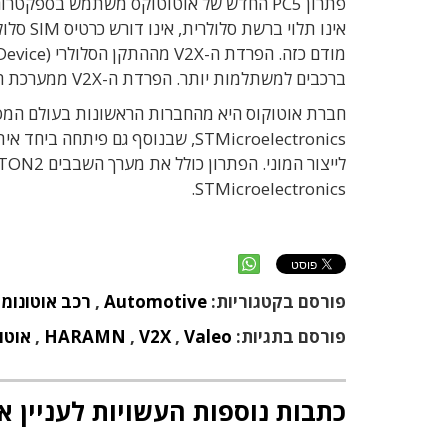
ברכבים למשתלמות יותר. הפרדת ה-V2X ממערכת המידע והבידור ברכב מבטיחה עמידות גבוהה יותר של מערכת ה-V2X.
STMicroelectronics.
פורסם בקטגוריות:
Automotive
,
רכב אוטונומי
פורסם בתגיות:
Valeo
,
V2X
,
HARAMN
,
אוטו
כתבות נוספות העשויות לעניין א