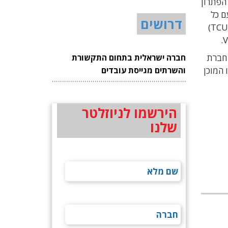
 החדש של אוטוטוקס משתמש בספקטרום ITS בתדר 5.9GHz, שהוקצה בכל העלום לשימוש במערכות V2X. הפתרון
לולרי 3G/4G/5G או לחילופין עם כל
דרושים
מודם כזה. הפרדת ה-V2X מההתקן הסלולרי (Network Access Device) הופכת את התקנות יחידת בקרת הטלמטיקה (TCU)
על-ידי חברת
חברה ישראלית בתחום התקשורת
שהוא הראשון מסוגו המוכן
והשרתים מגייסת עובדים
הירשמו לניוזלטר
שלנו