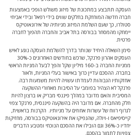
העסקה תתבצע במתכונת של מיזוג משולש הופכי באמצעות
חברה חדשה המוחזקת בחלקים שווים בידי רפאל ובידי אביחי
סטולרו, כך שעם השלמת המיזוג מניותיה של אירונאוטיקס
יימחקו מהמסחר בבורסה בתל אביב והחברה תהפוך לחברה
פרטית.
סימן השאלה היחיד שנותר בדרך להשלמת העסקה נוגע לאיש
העסקים אהרון פרנקל, שרכש בחודשים האחרונים כ-30%
ממניות החברה ב-160 מיליון שקל והפך לבעל המניות הראשי
בחברה. ההסכם עדיין כרוך באישור בעלי המניות, ולאור
אחזקותיו הגבוהות לעמדתו עשויה להיות משמעות רבה.
פרנקל לא הצהיר בפומבי על הסיבות מאחורי ההשקעה
המסיבית והאם מדובר במהלך פיננסי מבריק או ברצון להיות
חלק מהחברה. אם מדובר היה בהשקעה פיננסית, פרנקל צפוי
לגרוף רווח של עשרות אחוזים על מניותיו. הקרנות בראשית,
קייסיפיאס ו-ויולה, שהנפיקו את אירונאוטיקס בבורסה, מחזיקות
יחדיו כ-36% וגם הובילו את ההסכם הנוכחי ומטבע הדברים
צפויות לתמוך בהסכם.