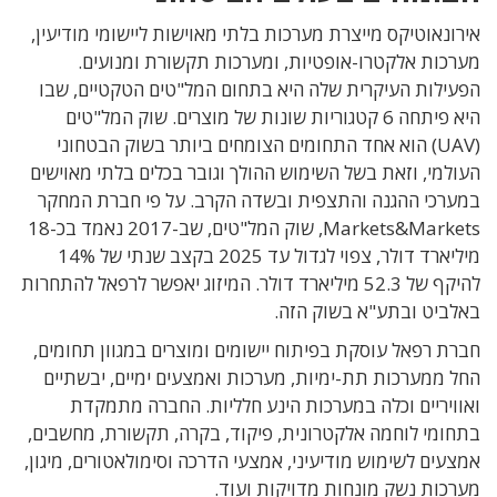
אירונאוטיקס מייצרת מערכות בלתי מאוישות ליישומי מודיעין,
מערכות אלקטרו-אופטיות, ומערכות תקשורת ומנועים.
הפעילות העיקרית שלה היא בתחום המל"טים הטקטיים, שבו
היא פיתחה 6 קטגוריות שונות של מוצרים. שוק המל"טים
(UAV) הוא אחד התחומים הצומחים ביותר בשוק הבטחוני
העולמי, וזאת בשל השימוש ההולך וגובר בכלים בלתי מאוישים
במערכי ההגנה והתצפית ובשדה הקרב. על פי חברת המחקר
Markets&Markets, שוק המל"טים, שב-2017 נאמד בכ-18
מיליארד דולר, צפוי לגדול עד 2025 בקצב שנתי של 14%
להיקף של 52.3 מיליארד דולר. המיזוג יאפשר לרפאל להתחרות
באלביט ובתע"א בשוק הזה.
חברת רפאל עוסקת בפיתוח יישומים ומוצרים במגוון תחומים,
החל ממערכות תת-ימיות, מערכות ואמצעים ימיים, יבשתיים
ואוויריים וכלה במערכות הינע חלליות. החברה מתמקדת
בתחומי לוחמה אלקטרונית, פיקוד, בקרה, תקשורת, מחשבים,
אמצעים לשימוש מודיעיני, אמצעי הדרכה וסימולאטורים, מיגון,
מערכות נשק מונחות מדויקות ועוד.