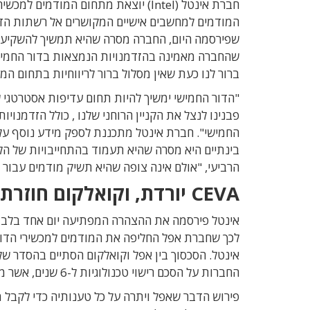
שפירסמה היום, החברה מסרה שהיא תמשיך להשקיע בת
ברור לנו כעת שאין מסלול ברור לריווחיות בתחום המ
"הדור החמישי ימשיך להיות תחום עדיפות אסטרטגי
פבנינו לנצל את הקניין הרוחני שלנו , כולל הזדמנו
בינתיים היא מסרה שהיא תעמוד בהתחייבויות של הל
הרביעי, "אולם אינה צופה שהיא תשיק מודמים עבור סמ
CEVA יורדת, וקואלקום חוזרת לזרועותיה של אפל
אינטל פירסמה את ההצהרה המפתיעה יום אחד בלבד 
לכך שחברת אפל החליפה את המודמים למכשירי הדו
אינטל. הסכסוך בין אפל וקואלקום הסתיים בהסדר ש
החברות על הסכם רישוי טכנולוגיות ל-6 שנים, אשר מתחיל מהחודש.
פירוש הדבר שאפל ויתרה על כל טענותיה כדי לקבל 