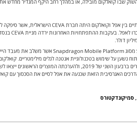
וק שבו קואלקום מובילה, או במהלך רחב היקף המגדיר מחדש את 
ראוי לציין שאחת מהחברות שנהנו מהסכסוך בן השנתיים בין אפל וקואלקום היתה חברת CEVA הישראל
את הקניין הרוחני של המעבדים עבור המודמים שנמכרו לאפל. בעקבות ההתפת
בחודש פברואר השנה הכריזה קואלקום על שבב SoC מסוג Snapdragon Mobile Platform אשר משל
ח נשען על שימוש בטכנולוגיית אנטנה לגלים מילימטריים. קואלקום
הודיעה שהדוגמאות הראשונות יימסרו ללקוחות נבחרים ברבעון השני של 2019, ולהערכתה המוצרים הראשונים ייצא
סמיקונדקטורס