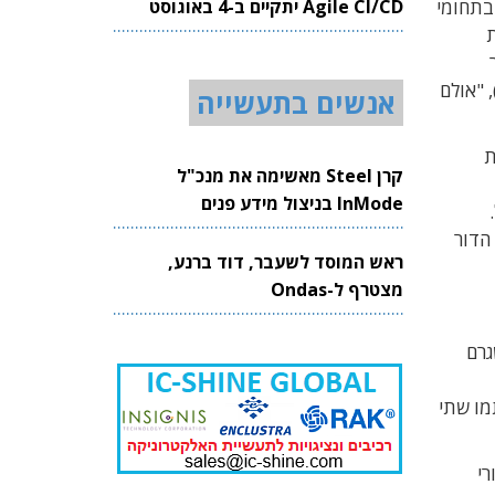
Agile CI/CD יתקיים ב-4 באוגוסט
ל כל פעולותיה בתחומי
2026
טית
ה בהזדמנויות הנמצאות בדור החמישי בתהליך המעבר המואץ של הרשתות אל הענן (‘Cloudification’), "אולם
אנשים בתעשייה
ת
קרן Steel מאשימה את מנכ"ל
InMode בניצול מידע פנים
 באפריל.
הדור
ראש המוסד לשעבר, דוד ברנע,
מצטרף ל-Ondas
גרם
מו שתי
רי