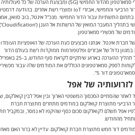
חברת אינטל (Intel) יוצאת מתחום המודמים למכשירי סמארטפון מהדור החמישי (5G) ומבצעת הערכה ש
המודמים למחשבים אישיים המקושרים אל רשתות הדור הרביעי והחמישי, אבזרי IoT ומוצרי רשת אחרים. בהודעה דרמ
חום התשתיות עבור הדור החמישי. מנכ"ל אינטל, בוב סוואן, אמר
שהחברה מאמינ
ודמים של מכשירי סמארטפון.
 של חברת אינטל. אנחנו מבצעים כעת הערכה של האופציות העומדו
יות במגוון גדול של אבזרים ופלטפורמות ממוקדות רשת בעולם הדור
החמישי". חברת אינטל מתכננת לספק מידע נוסף על תהליך ההערכה בארוע שיתקיים לקראת סוף החודש, ב-25
קוחות לספק סמארטפונים הכוללים את המודמים שלה עבור מכשירי 
ארטפונים דור 5".
לאחר שהסתיים הסכסוך המשפטי הארוך ובין אפל לבין קואלקום, ש
ר הרביעי מתוצרת קואלקום במודמים מתחרים מתוצרת חברת
לפיו אפל תשלם לקואלקום סכום כסף שהיקפו לא נמסר, ובמקביל חת
מודמים דור חמש מתוצרת חברת קואלקום. עדיין לא ברור האם מאחו