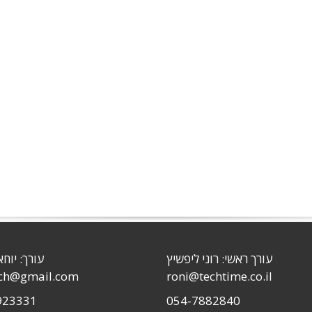
עורך ראשי: רוני ליפשיץ
עורך: יוחא
sch@gmail.com
roni@techtime.co.il
923331
054-7882840