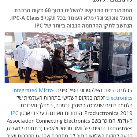
המתמודדים התבקשו להשלים בתוך 60 דקות הרכבת
מעגל פונקציונלי מלא העומד בכל תקני IPC-A Class 3,
הנחשב לתקן ההלחמה הגבוה ביותר של IPC
קבלנית הייצור האלקטרוני הפיליפינית
Integrated Micro-
Electronics
זכתה במקום השלישי בתחרות העולמית של
הלחמה ידנית שנערכה במינכן, גרמניה, במהלך תערוכת
Productronica 2019. התחרות מאורגנת על-ידי ארגון
IPC
העולמי, המוכר בשם Association Connecting Electronics
Industries. הנציגה של IMI, מריסל ולאסקו (בתמונה למעלה),
הגיעה למקום השלישי מתוך 17 מתחרים שהגיעו מחברות ייצור