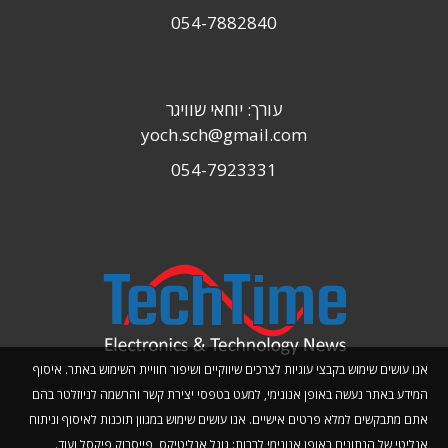
054-7882840
עורך: יוחאי שוויגר
yoch.sch@gmail.com
054-7923331
אנו עושים שימוש בקבצי עוגיות לצרכים שיווקיים ושיפור חוויית השימוש באתר. איסוף
המידע באתר נעשה באופן אנונימי, למעט בטפסי יצירת קשר והרשמה לניוזלטר בהם
אתם מתבקשים למלא פרטים אישיים. אנו עושים שימוש במגוון תוכנות לאיסוף וניתוח
אנליטי של הנתונים באופן אנונימי לרבות: גוגל אנליטיקס, פייסבוק פיקסל ועוד.