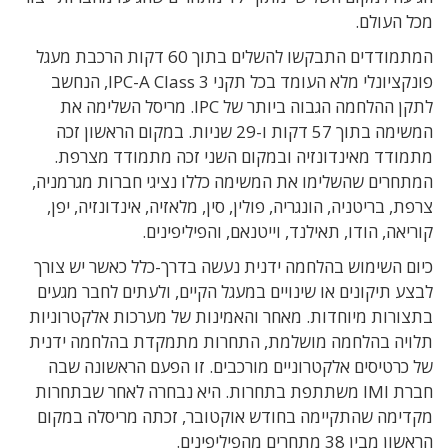
מכל העולם.
המתמודדים התבקשו להשלים בתוך 60 דקות הרכבת מעגל
פונקציונלי מלא העומד בכל תקני IPC-A Class 3, הנחשב
לתקן ההלחמה הגבוה ביותר של IPC. מריסל השלימה את
המשימה בתוך 57 דקות ו-29 שניות. במקום הראשון זכה
מתמודד מאינדונזיה ובמקום השני זכה מתמודד מצרפת.
המתחרים שהשלימו את המשימה כללו נציגי חברות מגרמניה,
צרפת, בריטניה, הונגריה, פולין, סין, מלאזיה, אינדונזיה, יפן,
קוריאה, הודו, תאילנד, וייטנאם, והפיליפינים.
כיום השימוש בהלחמה ידנית נעשה בדרך-כלל כאשר יש צורך
לבצע תיקונים או שינויים במעגל הקיים, ולעתים לחבר מגעים
בתצורות מיוחדות. מאחר והאמינות של מערכות אלקטרוניות
תלויה בהלחמה מושלמת, התחרות מתמקדת בהלחמה ידנית
של כרטיסים אלקטרוניים מורכבים. זו הפעם הראשונה שבה
חברת IMI משתתפת בתחרות. היא נבחרה לאחר שבתחרות
מקדימה שהתקיימה בחודש אוקטובר, זכתה מריסלה במקום
הראשון מבין 38 מתחרים מהפיליפינים.