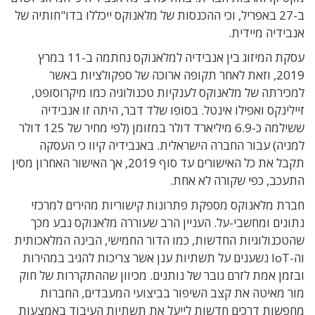
ב-27 באפריל, וכי ההכנסות של מלאנוקס ייכללו בדו"חותיה של
אנבידיה מיידית.
עסקת המיזוג בין אנבידיה למלאנוקס נחתמה ב-11 במרץ
2019, וזאת לאחר תקופה ארוכה של ספקולציות באשר
למכירתה של מלאנוקס לענקיות טכנולוגיה כמו מיקרוסופט,
זיילינקס ואפילו אינטל. בסופו שלד דבר, היתה זו אנבידיה
ששילמה כ-6.9 מיליארד דולר במזומן (לפי מחיר של 125 דולר
למניה) עבור החברה הישראלית. באנבידיה קיוו כי העסקה
תקבל את כל האישורים עד סוף 2019, אך האישור האחרון מסין
התעכב, כפי שקורה לא אחת.
חברת מלאנוקס מספקת פתרונות קישוריות מהירים למרכזי
נתונים ומחשבי-על. העניין הרב שעוררה מלאנוקס נבע מכך
שהטכנולוגיות החדשות, כמו הדור החמישי, הבינה המלאכותית
וה-IoT נשענים על תשתיות ענן אשר צריכות להגיב במהירות
ובזמן אמת לזרם גובר של נותנים. מכיוון שההתקררות של חוק
מור מאיטה את קצב השיפור בביצועי המעבדים, החברות
מחפשות דרכים חדשות לייעל את תשתיות העיבוד באמצעות