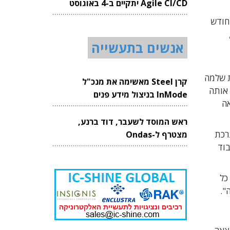
Agile CI/CD יתקיים ב-4 באוגוסט
2026
חודש
אנשים בתעשייה
ר השנה (2020). מדובר במערכת שלמה
קרן Steel מאשימה את מנכ"ל
דרך אותה
InMode בניצול מידע פנים
וצילום אור נראה
ראש המוסד לשעבר, דוד ברנע,
רכת
מצטרף ל-Ondas
בוד
כל
".