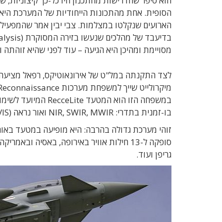
הסופית. אחת מהתכונות הייחודיות של המערכת היא י
הארועים שנקלטו במצלמות. צבי יבין אמר שהמפעילי
מסויימת ומהיכן היא הגיעה – עוד לפני שהיא זוהתה 
לצד התקנתה במל"ט של אירונאוטיקס, רפאל מציעה 
במשפחה הזו הוא המ
בו-זמנית בתדרי: NIR, SWIR, MWIR ואור נראה (Color VIS).
גריפן ועוד.