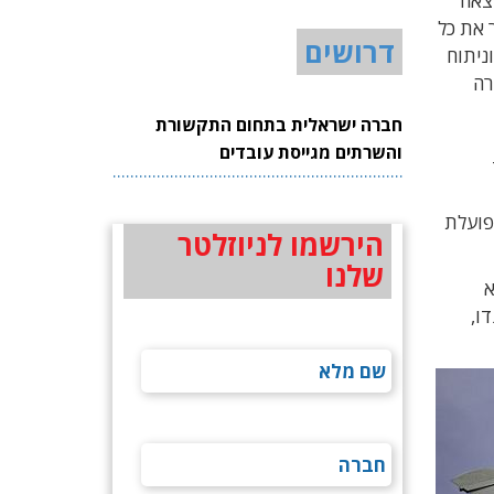
גיע לתוצאה
 את כל
דרושים
ניתוח
 מטרה
חברה ישראלית בתחום התקשורת
והשרתים מגייסת עובדים
 הפועלת
הירשמו לניוזלטר
שלנו
היום היא
F-16,, טייפון, טורנדו,