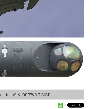
המטעד האלקטרו-אופטי RecceLite מתחת לגחון המטוס טייפון של חיל האוויר הבריטי