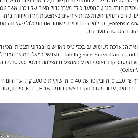
הוא סיפר שהדרישות מהתכנון היו כל-כך קיצוניות, שרפאל נאלצה לבצע 20 מחזורי תכנון שונים, עד שהצליחה לה
כולת חזרה בזמן. המטעד כולל מערך גדול מאוד של זיכרון אשר זוכר
ם יכולים לתחקר השתלשלות אירועים באמצעות חזרה אחורה בזמן, ו
בדיעבד של מהלכים שנעשו בזירה המסוקרת (Forensic Analysis). כך למשל הם יכולים לשחזר את המסלול שעשתה
והוגדרה כמטרה מעניינת.
את המערכת לשימוש גם בכלי טיס מאויישים ובבלוני תצפית. מטעד
מיקרולייט שייך למשפחת מערכות ISR – Intelligence, Surveillance and Reconnaissance של רפאל. המוצר המוביל
טעד RecceLite המיועד לשימוש ממטוסי קרב ואוסף מידע באמצעות מצלמה מולטי-ספקטרלית
זוהי מערכת גדולה בהרבה: היא מופיעה במטעד באורך של 220 ס"מ ובקוטר של 40 ס"מ ושוקלת כ-200 ק"ג. עד 
סופקה ל-13 חילות אוויר באירופה, באסיה ובאמריקה הדרומית, עבור מטוסי הקו הראשון דוגמת  F-18