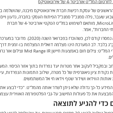
ראשונים של עסקת רכישת חברת אירונאוטיקס מיבנה, שהושלמה ב
קיימה בשבוע שעבר, גילה סמנכ"ל סמנכ"ל הפיתוח העסקי בחברה, גדעון וייס,
שהמטעד האלקטרו-אופטי החדש של החברה, MicroLite ISR, מותאם לשימוש במל"ט הטקטי אורביטר-4 של חברת
תי החברות", אמר.
במהלך הדיון, נחשפו פרטים מרתקים על החיישן שלא נמסרו קודם לכן, כשהוכרז בפברוא
ודל של כדורגל בקוטר של 25 ס"מ ובמשקל של 8 ק"ג בלבד. לב המערכת הינו מצלמה דואלית המצלמת בו-זמנית 
עדשה, שתי תמונות נפרדות של האזור הנבדק על-ידי המל"ט: צילום חום באמצעות חיישן Mid Range IR 
ם.
חב ובמקביל לעקוב אחר מטרות יעד נפרדות בתוך אזור הכיסוי. המע
נקודת ציון גיאוגרפית של כל מטרה, שילוב התמונות הנפרדות, עי
 אותות הווידאו ושידור שטף וידאו חי אל המשתמשים.
ת המידע כל-כך גדולה שלא ניתן לשדר אותה מהמל"ט. "כדי לבצע את 
המבצעת את כל פעולות החישוב על-גבי הפלטפורמה האווירית עצמה