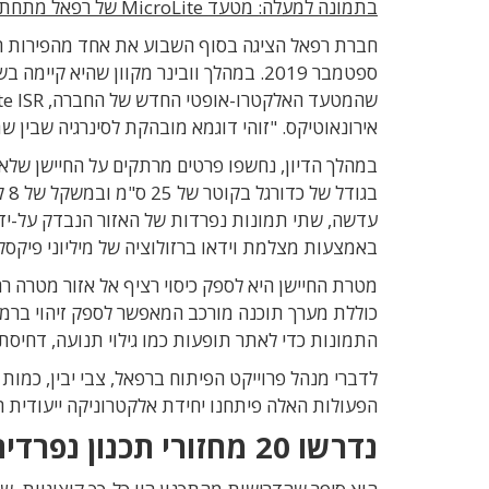
בתמונה למעלה: מטעד MicroLite של רפאל מתחת לחרטום המל"ט אורביטר-4 של אירונאוטיקס
חברת רפאל הציגה בסוף השבוע את אחד מהפירות ה
ספטמבר 2019. במהלך וובינר מקוון שהיא 
אירונאוטיקס. "זוהי דוגמא מובהקת לסינרגיה שבין ש
בג
באמצעות מצלמת וידאו ברזולוציה של מיליוני פיקסלי
מטרת החיישן היא לספק כיסוי רציף אל אזור מטרה ר
כוללת מערך תוכנה מורכב המאפשר לספק זיהוי ברמת 
התמונות כדי לאתר תופעות כמו גילוי תנועה, דחיסת
לדברי מנהל פרוייקט הפיתוח ברפאל, צבי יבין, כמו
הפעולות האלה פיתחנו יחידת אלקטרוניקה ייעודית 
נדרשו 20 מחזורי תכנון נפרדים כדי להגיע לתוצאה