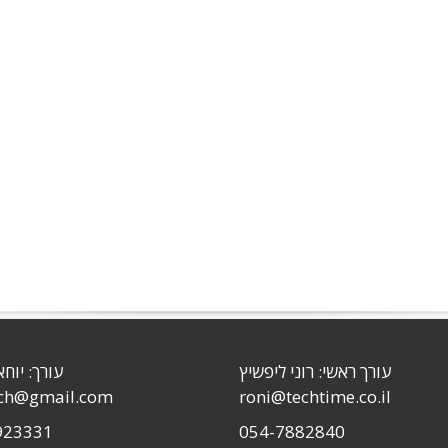
עורך ראשי: רוני ליפשיץ
עורך: יוחא
sch@gmail.com
roni@techtime.co.il
923331
054-7882840