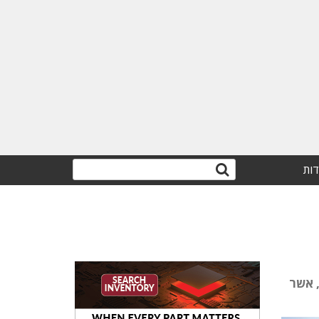
דות
ל מציידת את מל"טי אורביטר-4 של אירונאוטיקס במטעד האלקטרו-אופטי החדש ביותר שלה, MicroLite, אשר