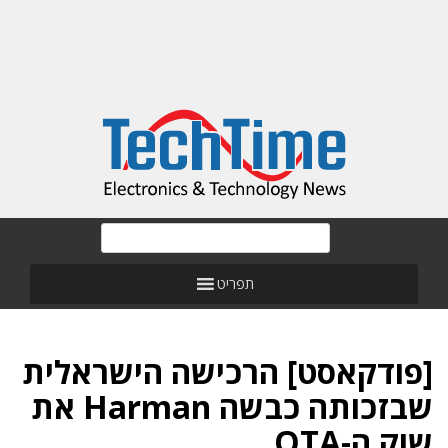
תפריט
[פודקאסט] הרכישה הישראלית
שבזכותה כבשה Harman את
שוק ה-OTA