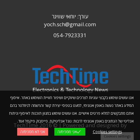
עורך: יוחאי שוויגר
yoch.sch@gmail.com
054-7923331
אנו עושים שימוש בקבצי עוגיות לצרכים שיווקיים ושיפור חוויית השימוש באתר. איסוף
המידע באתר נעשה באופן אנונימי, למעט בטפסי יצירת קשר והרשמה לניוזלטר בהם
אתם מתבקשים למלא פרטים אישיים. אנו עושים שימוש במגוון תוכנות לאיסוף וניתוח
אנליטי של הנתונים באופן אנונימי לרבות: גוגל אנליטיקס, פייסבוק פיקסל ועוד.
TechTime 2016 © | Powered and designed by
Cookies settings
אני מסכימ/ה
אני לא מסכימ/ה
Planwize
Cookies settings