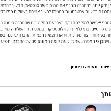
מאזן חזק יותר. "החברה תמנף את המיצוב של סנסטאר, תמשיך להרחיב
ומתכננת רכישות אסטרטגיות במטרה להשיג צמיחה בשווקים הגלובליי
וי המבני יאפשר למגל להתמקד בארבעת הסקטורים שהחברה סימנה כמ
ם קריטיים, בתי כלא ומרכזי לוגיסטיקה. במסגרת זו, השלימה מגל ב
ECS B הישראלית, המתמחה בפיתוח וייצור מערכות וידאו ותצפית חכמות. החברה עדכנה בש
 וייתכן כי המכירה, שתגדיל את קופת המזומניפם של החברה, תסייע
כישות
,
תעופה וביטחון
ותך