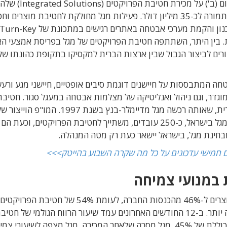
), שבשליטת קרן פימי, הודיעה היום (ב') על מכירת חטיבת הפרויקטים (Integrated Solutions) שלה
ליצרנית המל"טים אירונאוטיקס, שבבעלות רפא"ל, בתמורה לכ-35 מיליון דולר. פעילות מגל מחולקת לחטיבת מוצר
יות. בין היתר, השתתפה חטיבת הפרויקטים של מגל בפריסת אמצעי 
רים לביצור הגבול שבין ארצות הברית למקסיקו בתקופת כהונתו של
 המתבססות על חיישנים דוגמת סיבים אופטיים, חיישני מגע ורעש
וגדר, וגם ניהול ואנליטיקה של מצלמות אבטחה במעגל סגור. חטיבת
המוצרים מתבססת על פעילות חברת Senstar הקנדית, שאותה רכשה מגל מדיימלר-בנץ בשנת 1997. המו"פ הוייצו
סנסטאר נמצאים בקנדה. למעשה, כל כוח האדם של מגל בישראל, כ-250 עובדים, משתייך לחטיבת הפרויקטים, וכ
חינת מגל, בישראל יישאר כעת רק מטה המנהלה.
 במנועי צמיחה
ב-12 החודשים האחרונים היתה אחראית חטיבת המוצרים ל-46% מהכנסות החברה, לעומת 54% של חטיב
זאת, שיעורי הרווח הגולמי של חטיבת המוצרים גבוהה יותר. ב-12 החודשים האחרונים עמד שיעור הרווח הגולמי של חטי
המוצרים על 64%, בהשוואה לשיעור רווחיות גולמית כוללת של 45%. מגל מסרה שלאחר המכירה, מגל מצפה לשיעורי 