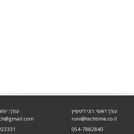
עורך ראשי: רוני ליפשיץ
עורך: יוחא
sch@gmail.com
roni@techtime.co.il
923331
054-7882840