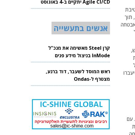
Agile CI/CD יתקיים ב-4 באוגוסט
2026
ים וחטיבת
פרויקטים. חטיבת הפרויקטים משמשת כקבלנית לתכנון והקמת מערכי אבטחה באתרים רגישים במתכונת של Turn-Key, תוך
האבטחה
אנשים בתעשייה
קרן Steel מאשימה את מנכ"ל
,
InMode בניצול מידע פנים
ר של
ראש המוסד לשעבר, דוד ברנע,
עת הם יעברו
מצטרף ל-Ondas
ת הפרויקטים. עם
בת
צמיחה