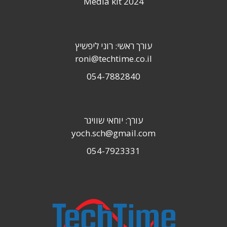
Media kit 2024
עורך ראשי: רוני ליפשיץ
roni@techtime.co.il
054-7882840
עורך: יוחאי שוויגר
yoch.sch@gmail.com
054-7923331