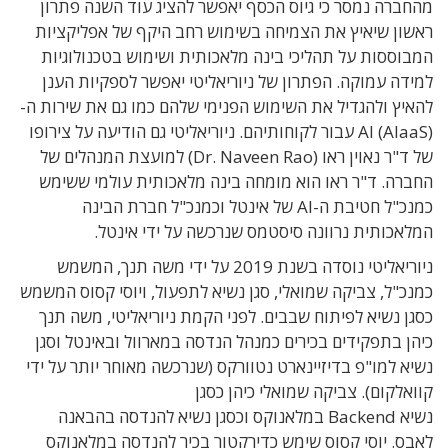
מהחברה נמסר כי גיוס הכסף יאפשר להציג עוד השנה פתרון
ראשון שיאיץ את הצמיחה בשימוש רחב היקף של אפליקציות
המבוססות על תהליכי בינה מלאכותית ושימוש בטכנולוגיות
למידה עמוקה. הפתרון של ניוריאליטי יאפשר לספקיות הענן
להאיץ ולהגדיל את השימוש הפנימי שלהם כמו גם את שירות ה-
AI (AIaaS) עבור לקוחותיהם. ניוריאליטי גם הודיעה על צירופו
של ד"ר נאוין ראו (Dr. Naveen Rao) למועצת המנהלים של
החברה. ד"ר ראו הוא מומחה בינה מלאכותית עולמי ששימש
כמנכ"ל חטיבת ה-AI של אינטל וכמנכ"ל חברת הבינה
המלאכותית נרוונה סיסטמס שנרכשה על ידי אינטל.
ניוריאליטי נוסדה בשנת 2019 על ידי משה תנך, המשמש
כמנכ"ל, צביקה שמואלי, סגן נשיא לתפעול, ויוסי קסוס המשמש
כסגן נשיא לפיתוח שבבים. לפני הקמת ניוריאליטי, משה תנך
כיהן בתפקידים בכירים כמנהל הנדסה במארוול ובאינטל וסגן
נשיא למו"פ בדיזיינארט נטוורקס (שנרכשה מאוחר יותר על ידי
קוואלקום). צביקה שמואלי כיהן כסגן
נשיא Backend במלאנוקס וכסגן נשיא להנדסה בהבאנה
לאבס. יוסי קסוס שימש כדירקטור בכיר להנדסה במלאנוקס