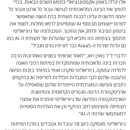
אלו יגדלו באופן אקספוננציאלי בחמש השנים הבאות. בכדי
להפוך את הבינה המלאכותית לנגישה עבור כל ארגון ועבור כל
יוזמה חדשנית עלינו לבנות תשתית ברת השגה שתאפשר
לפרוס יישומים מבוססי AI שמסייעים לרפא מחלות, לשפר את
ביטחון הציבור ולחזק את החינוך. הטכנולוגיה של ניוריאליטי
תתמוך בצמיחה הזו ותביא לכך שהעלות של תשתית ה-AI כמו
גם עלות שירות ה-AIaaS כבר לא יהיו גורם מגביל".
לדברי ד"ר נאוין ראו, "לאחר שראיתי בשנים האחרונות הרבה
חברות בינה מלאכותית שמתמקדות בפיתוח רכיבי האצה
ללמידה עמוקה, ניוריאליטי סיקרנו אותי במיוחד בזכות הגישה
הרעננה שלהם לגבי המגבלות הכלליות לפריסת AI בהיקפים
רחבים והגישה המערכתית הייחודית שלהם שמאפילה על
ארכיטקטורת הדטה-סנטרים הקלאסית והמיושנת.
הארכיטקטורה החדשה של ניוריאליטי פותרת את אתגרי
הצמיחה והשימוש רחב ההיקף וכן את העלויות הסופיות
למשתמשי שירותי ה-AI".
ניוריאליטי מעסיקה כיום 18 עובדות ועובדים במרכז הפיתוח