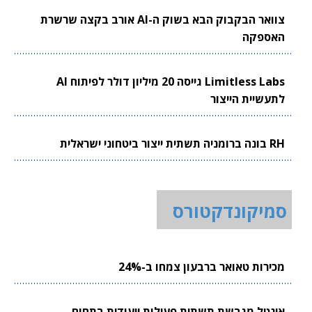
צוואר הבקבוק הבא בשוק ה-AI אורב בקצה שרשרת
האספקה
Limitless Labs גייסה 20 מיליון דולר לפיתוח AI
לתעשיית הייצור
RH בונה ברומניה תשתית ייצור ביטחוני ישראלית
סמיקונדקטורס
מכירות טאואר ברבעון צמחו ב-24%
אינטל מגבשת תשתית פעילות ייעודית בתחום