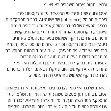
וכראש תחום פיתוח השבבים באיזיצ'יפ.
הטכנולוגיה של ניוריאליטי מאפשרת גידול אקספוננציאלי
ביכולות ההיסק (inference) של יישומי AI. למרות ההתקדמות
ברכיבי ההאצה של למידה עמוקה, ענקיות טכנולוגיה דוגמת
פייסבוק, מיקרוסופט ואמזון מתמודדות עם אתגרים קשים
וחסמים בהרחבת היקף השימוש במערכות המלצה, עוזרים
דיגיטליים (דוגמת אלקסה וסירי), יישומים מבוססי שפה (דוגמת
תרגומים ועיבוד שפה טבעית) ויישומי עיבוד תמונה ממוחשבת.
גם חברות גדולות בעלות דטה-סנטרים כמו גם חברות
המשתמשות בהיקף רחב בשירותי ענן מוגבלות מאד על ידי
פתרונות ה-AI הקיימים היום ונתקלות באתגרי עלות ובחסמים
להרחבת היקף השימוש בתהליכי למידה עמוקה.
"הייעוד שלנו הוא לספק לצרכני בינה מלאכותית את הביצועים
הטובים ביותר תוך צמצום משמעותי של העלויות ושל צריכת
ההספק," אמר משה תנך, מייסד ומנכ"ל ניוריאליטי. "כבר היום
אנו צורכים כמויות אדירות של AI בחיי היום יום שלנו, והיקפים