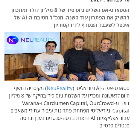
הסטארט-אפ השלים גיוס סיד של 8 מיליון דולר ומתכוון
להשיק את הפתרון עוד השנה. מנכ"ל חטיבת ה-AI של
אינטל לשעבר הצטרף לדירקטוריון
סטארט-אפ ה-AI ניוריאליטי (
NeuReality
) מקיסריה נחשף
היום לראשונה ומכריז על השלמת גיוס סיד בהיקף של 8 מיליון
דולר מ-Cardumen Capital, OurCrowd ו-Varana
Capital. ניוריאליטי מפתחת פתרונות עיבוד עתירי משאבים
עבור אפליקציות AI הרצות בדטה-סנטרים בענן ובדטה
סנטרים פרטיים.