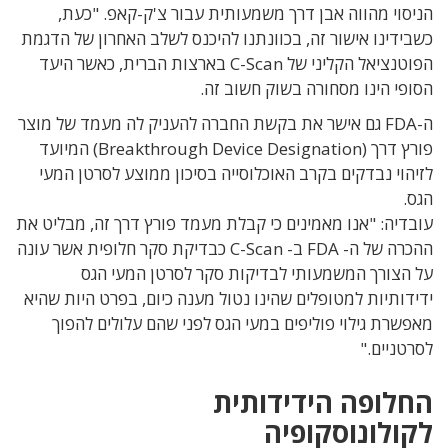
הניסוי מהווה אבן דרך משמעותית עבור צ'ק-קאפ. "כעת,
כשבידינו אישור זה, בכוונתנו להיכנס לשלב האחרון של הדגמת
הפוטנציאל הקליני של C-Scan בארצות הברית, כאשר היעד
הסופי הינו מסחורה בשוק חשוב זה.
ה-FDA גם אישר את בקשת החברה להעניק לה מעמד של מוצר
פורץ דרך (Breakthrough Device Designation) המיועד
לזיהוי נבדקים בקרב האוכלוסייה בסיכון ממוצע לסרטן המעי
הגס.
עובדיה: "אנו מאמינים כי קבלת מעמד פורץ דרך זה, מבליט את
ההכרה של ה- FDA ב- C-Scan כבדיקת סקר חלופית אשר עונה
על הצורך המשמעותי לבדיקות סקר לסרטן המעי הגס
ידידותיות למטופלים שהינו נטול מענה כיום, בפרט היות שהיא
מאפשרת גילוי פוליפים במעי הגס לפני שהם עלולים להפוך
לסרטניים."
החלופה הידידותית
לקולונוסקופיה