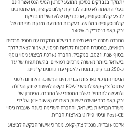
יתמקד בנבדקים בסיכון ממוצע לסרטן המעי הגס אשר הינם
בעלי התאמה לא טובה לבדיקת קולונוסקופיה, או שמסרבים
לבצע קולונוסקופיה, או נבדקים שלא השלימו בדיקת
קולונוסקופיה במלואה. בעקבות ההודעה מזנקת מנייתה של
צ'ק-קאפ בנסד"ק ב-140%.
החברה מסרה כי היא מצויה בדיאלוג מתקדם עם מספר מרכזים
רפואיים, במסגרת ההכנות לקראת הניסוי, שאמור לצאת לדרך
בסוף שנת 2021. במקביל, החברה נערכת לביצוע ניסוי נוסף
בישראל ביותר מעשרה מרכזים רפואיים, בהשתתפות של עד
כ-250 נבדקים, במטרה לאסוף עוד נתונים קליניים.
הניסוי המרכזי בארצות הברית הינו המשוכה האחרונה לפני
שתוכל צ'ק-קאפ להגיש ל-FDA בקשה לאישור שיווק הגלולה
ולמעשה להתחיל בשלב המסחרי של החברה.
הפתרון של
צ'ק-קאפ כבר אושרה לשיווק באירופה (אישור CE) ועל ידי
משרד הבריאות בישראל, והחברה השלימה בשנה שעברה ניסוי
Post-CE וניסוי פיילוט בארצות הברית.
אלכס עובדיה, מנכ"ל צ'ק-קאפ, מסר כי אישור הבקשה לביצוע