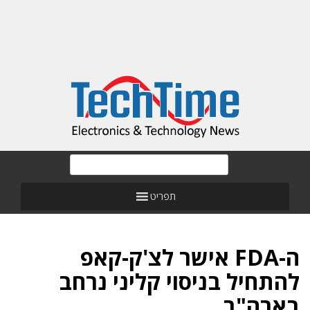
תפריט
ה-FDA אישר לצ'ק-קאפ
להתחיל בניסוי קליני נרחב
בארה"ב