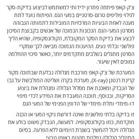
צ'ק-קאפ פיתחה פתרון ידידותי למשתמש לביצוע בדיקת-סקר
לגילוי פוליפים טרום-סרטניים במעי הגס. הפיתוח נועד לתת
מענה לאחת הבעיות המרכזיות המובילות לתמותה הגבוהה
מסרטן המעי-הגס. הנכונות הנמוכה של אנשים בקבוצת הסיכון
לבצע את בדיקת הסקר המקובלת, הקולונסקופיה, שהיא הליך
פולשני ובלתי נעים. ההיענות הנמוכה מביאה לכך שמקרי
הסרטן מתגלים בשלבים מתקדמים יותר, כאשר סיכוי ההחלמה
נמוכים לאין שיעור.
המערכת של צ'ק-קאפ מורכבת מגלולה נבלעת שבתוכה מקור
קרינת רנטגן (X-ray), מערכת בקרה ושליטה המולבשת על גבו
של הנבדק ומאכנת את מסלול הגלולה ומנהלת את ביצוע
הסריקות, ובנוסף, תוכנה המעבדת את המידע לכדי מיפוי
דו-מימדי ותלת-מימדי של הדופן הפנימי של המעי הגס.
זו בדיקה בלתי פולשנית ואינה דורשת ניקוי המעי או הכנה
מוקדמת, כמו בקולונסקופיה. למעשה, הנבדק פשוט בולע את
הגלולה ויכול להמשיך בשגרת היומיום ללא הפרעה. בסיום
התהליך הגלולה נפלטת מהגוף באופן טבעי.