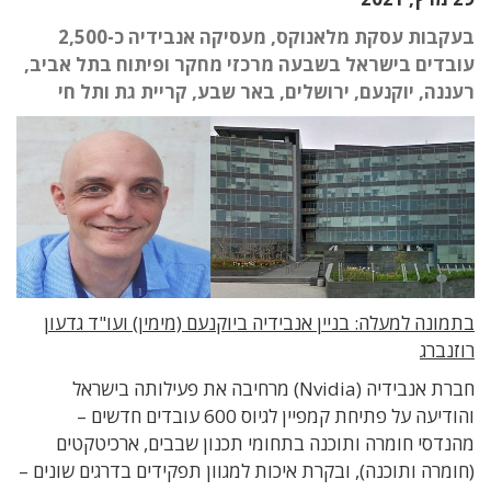
בעקבות עסקת מלאנוקס, מעסיקה אנבידיה כ-2,500
עובדים בישראל בשבעה מרכזי מחקר ופיתוח בתל אביב,
רעננה, יוקנעם, ירושלים, באר שבע, קריית גת ותל חי
בתמונה למעלה: בניין אנבידיה ביוקנעם (מימין) ועו"ד גדעון
רוזנברג
חברת אנבידיה (Nvidia) מרחיבה את פעילותה בישראל
והודיעה על פתיחת קמפיין לגיוס 600 עובדים חדשים –
מהנדסי חומרה ותוכנה בתחומי תכנון שבבים, ארכיטקטים
(חומרה ותוכנה), ובקרת איכות למגוון תפקידים בדרגים שונים –