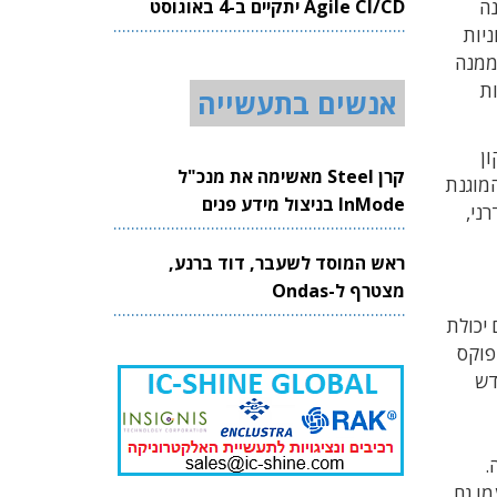
Agile CI/CD יתקיים ב-4 באוגוסט
תמונה
2026
וניות
 ממנה
רות
אנשים בתעשייה
ון
קרן Steel מאשימה את מנכ"ל
Line-Of שפותחה בחברה, המוגנת
InMode בניצול מידע פנים
רני,
ראש המוסד לשעבר, דוד ברנע,
מצטרף ל-Ondas
 תקני ISO 26262 ו-UNECE WP.29, הדורשים יכולת
ל-ידי המנכ"ל זוהר פוקס
 הושלם בחודש
.
מו גם