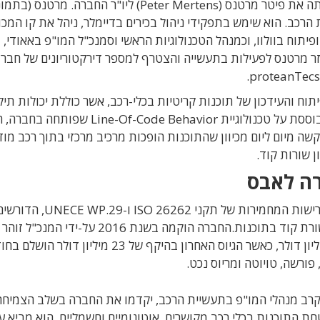
) מתל אביב מינתה את פיטר מרטנס (Peter Mertens) ליו"ר החברה. מרטנס (ב
ןן של יותר מ-35 שנה בתעשיית הרכב. הוא שימש בתפקידי ניהול בכירים בדיימלר, ניהל את קו המכ
יתוח בוולוו, וכמנהל הטכנולוגיות הראשי וסמנכ"ל המו"פ באאודי,
ב-2018 עקב סיבות בריאותיות. בסוף 2019 חזר מרטנס לפעילות בתעשייה והצטרף למספר דירקטוריונים של חב
ח והעידכון של תוכנות קריטיות בכלי-רכב, אשר כוללת יכולות תיק
עצמי של טעויות (Self-Healing Software). היא מבוססת על טכנולוגיית -Code Behavior
מה נעשית קשה מיום ליום מכיוון שהתוכנות הופכות מרכיב מרכזי בתוך רכב מוד
רה לאבס
הפתרון של החברה מאפשר ליצרניות רכב לעמוד בדרישות המחמירות של
עידכון בטוחה, ניהול תקלות תוכנה ומעקב אחר כל שורת קוד בתוכנות.החברה הוקמה בשנת 2016 ע
ומנהל התפעול אורי לדרמן. עד היום היא גייסה 34 מיליון דולר, כאשר הגיוס האחרון בהיקף של 23 מיליון דולר
 בקרב מנהלי המו"פ בתעשיית הרכב, יקדמו את החברה בשלב הצמיחה
 התוכנות בכלי רכב מקושרים, אוטונומיים וחשמליים. הוא מביא ע