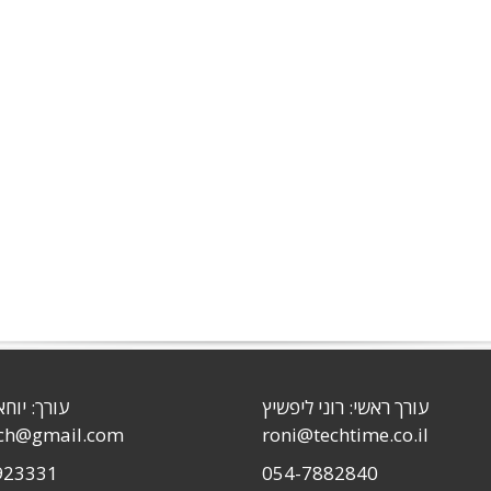
עורך ראשי: רוני ליפשיץ
עורך: יוחא
sch@gmail.com
roni@techtime.co.il
923331
054-7882840