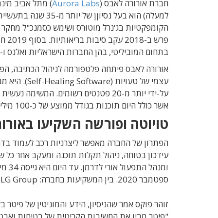
חברת אורורה לאבס (
Aurora Labs
למעלה) הוא בעל נסיו
הקומפקטיות בג'נרל מוטורס ושימש כסמנכ"ל מחקר ופ
פרש 
בתחום המוביליטי, בהן החברות הישראליות ואלנס ו-proteanTecs.
אורורה לאבס פיתחה פלטפורמה לניהול הכתיבה, הפיתו
על-ידי יותר מ-20 פטנטים רשומים. המשי
אשר כולל היום תוכנות בגודל ממוצע של כ-100 מיליון שורות קוד.
טויוטה ופורשה השקיעו באורו
ספטמבר 2020. בין המשקיעות בחברה: LG Group, פורשה, טויוטה ומריוס נכט.
זוהר פוקס אמר שהניסיון, הידע והמוניטין של פיטר
"פיטר מבין את החשיבות הקריטית של בטיחות ואבטחת