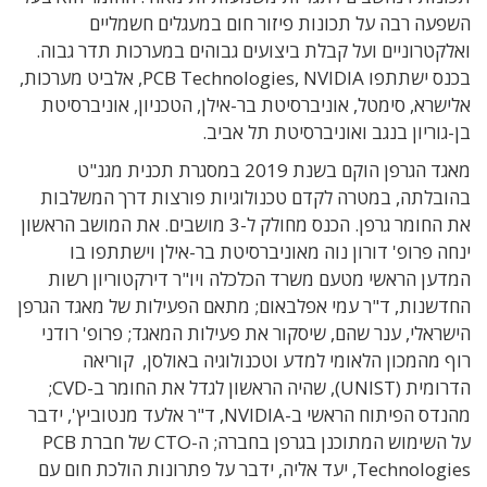
השפעה רבה על תכונות פיזור חום במעגלים חשמליים
ואלקטרוניים ועל קבלת ביצועים גבוהים במערכות תדר גבוה.
בכנס ישתתפו PCB Technologies, NVIDIA, אלביט מערכות,
אלישרא, סימטל, אוניברסיטת בר-אילן, הטכניון, אוניברסיטת
בן-גוריון בנגב ואוניברסיטת תל אביב.
מאגד הגרפן הוקם בשנת 2019 במסגרת תכנית מגנ"ט
בהובלתה, במטרה לקדם טכנולוגיות פורצות דרך המשלבות
את החומר גרפן. הכנס מחולק ל-3 מושבים. את המושב הראשון
ינחה פרופ' דורון נוה מאוניברסיטת בר-אילן וישתתפו בו
המדען הראשי מטעם משרד הכלכלה ויו"ר דירקטוריון רשות
החדשנות, ד"ר עמי אפלבאום; מתאם הפעילות של מאגד הגרפן
הישראלי, ענר שהם, שיסקור את פעילות המאגד; פרופ' רודני
רוף מהמכון הלאומי למדע וטכנולוגיה באולסן, קוריאה
הדרומית (UNIST), שהיה הראשון לגדל את החומר ב-CVD;
מהנדס הפיתוח הראשי ב-NVIDIA, ד"ר אלעד מנטוביץ', ידבר
על השימוש המתוכנן בגרפן בחברה; ה-CTO של חברת PCB
Technologies, יעד אליה, ידבר על פתרונות הולכת חום עם