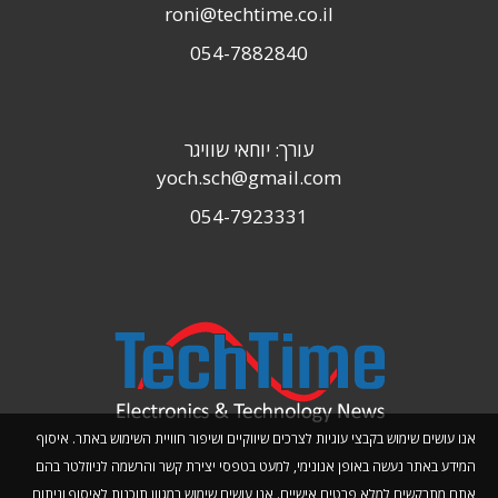
roni@techtime.co.il
054-7882840
עורך: יוחאי שוויגר
yoch.sch@gmail.com
054-7923331
אנו עושים שימוש בקבצי עוגיות לצרכים שיווקיים ושיפור חוויית השימוש באתר. איסוף
המידע באתר נעשה באופן אנונימי, למעט בטפסי יצירת קשר והרשמה לניוזלטר בהם
אתם מתבקשים למלא פרטים אישיים. אנו עושים שימוש במגוון תוכנות לאיסוף וניתוח