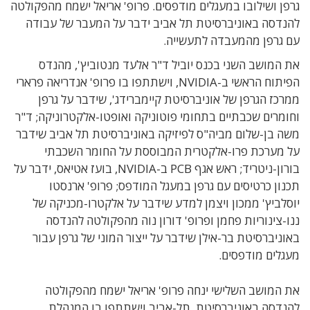
גרפן ושילובו במעגלים מודפסים. פרופ' אריאל ישמח מהפקולטה
להנדסה באוניברסיטת תל אביב ידבר על המעבר של עבודה
עם גרפן מהמעבדה לתעשייה.
את המושב השני בכנס יוביל ד"ר אלעד מנטוביץ', מהנדס
הפיתוח הראשי ב-NVIDIA, וישתתפו בו פרופ' אנדריאה פרארי
ממרכז הגרפן של אוניברסיטת קיימברידג', שידבר על גרפן
וחומרים שכבתיים בתחומי פוטוניקה ואופטו-אלקטרוניקה; ד"ר
משה בן-שלום מביה"ס לפיזיקה באוניברסיטת תל אביב שידבר
על מערכת פרו-אלקטרית המבוססת על החומר השכבתי
בורון-ניטריד; ראש אגף PCB ב-NVIDIA, בועז אטיאס, ידבר על
תכנון כרטיסים עם גרפן במעגל המודפס; פרופ' ארנסטו
יוסלביץ' ממכון ויצמן למדע שידבר על אלקטרו-מכניקה של
ננו-צינוריות פחמן ופרופ' דורון נוה מהפקולטה להנדסה
באוניברסיטת בר-אילן שידבר על ייצור המוני של גרפן עבור
מעגלים מודפסים.
את המושב השלישי ינחה פרופ' אריאל ישמח מהפקולטה
להנדסה באוניברסיטת תל-אביב וישתתפו בו המנהלת