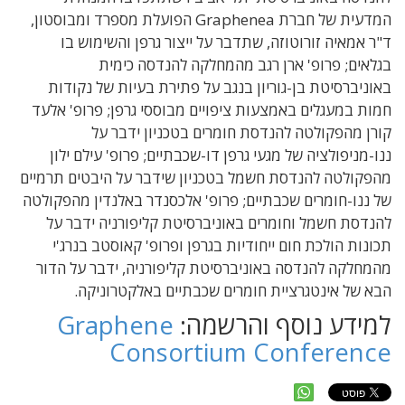
המדעית של חברת Graphenea הפועלת מספרד ומבוסטון,
ד"ר אמאיה זורוטוזה, שתדבר על ייצור גרפן והשימוש בו
בגלאים; פרופ' ארן רגב מהמחלקה להנדסה כימית
באוניברסיטת בן-גוריון בנגב על פתירת בעיות של נקודות
חמות במעגלים באמצעות ציפויים מבוססי גרפן; פרופ' אלעד
קורן מהפקולטה להנדסת חומרים בטכניון ידבר על
ננו-מניפולציה של מגעי גרפן דו-שכבתיים; פרופ' עילם ילון
מהפקולטה להנדסת חשמל בטכניון שידבר על היבטים תרמיים
של ננו-חומרים שכבתיים; פרופ' אלכסנדר באלנדין מהפקולטה
להנדסת חשמל וחומרים באוניברסיטת קליפורניה ידבר על
תכונות הולכת חום ייחודיות בגרפן ופרופ' קאוסטב בנרג'י
מהמחלקה להנדסה באוניברסיטת קליפורניה, ידבר על הדור
הבא של אינטגרציית חומרים שכבתיים באלקטרוניקה.
למידע נוסף והרשמה:
Graphene
Consortium Conference