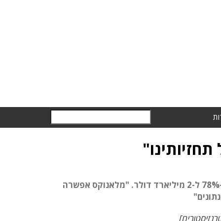
ות
חזיותינו"
הכנסות אנבידיה בתחום מרכזי הנתונים צמחו מאז רכישת מלאנוקס ב-78% ל-2 מיליארד דולר. "מלאנוקס אפשרה
תונים"