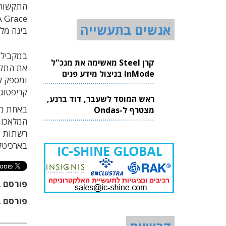
התקשורת
אנשים בתעשייה
בינה מלאכותית
קרן Steel מאשימה את מנכ"ל
InMode בניצול מידע פנים
קריפטוגר
ראש המוסד לשעבר, דוד ברנע,
באחת מש
מצטרף ל-Ondas
המלאכות
רשתות מ
בארכיטק
פורסם ב
פורסם ב