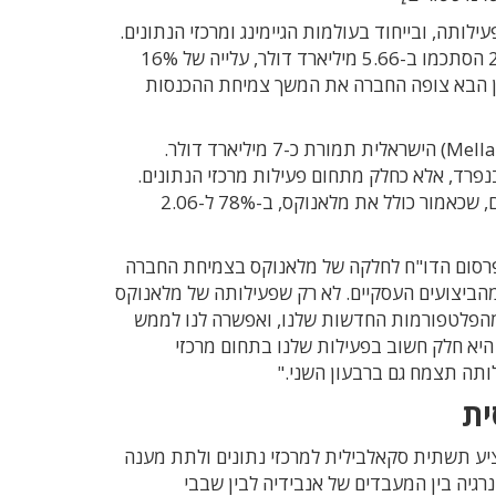
 תחומי פעילותה, ובייחוד בעולמות הגיימינג ומרכזי הנתונים.
בסך הכול, הכנסותיה של אימפריית השבבים העולה ברבעון הראשון של 2021 הסתכמו ב-5.66 מיליארד דולר, עלייה של 16%
רבעון לפני שנה. ברבעון הבא צופה החברה את המשך צמיחת ההכנסות
הדו"ח הנוכחי מסמן שנה מאז שהשלימה אנבידיה את רכישת מלאנוקס (Mellanox) הישראלית תמורת כ-7 מיליארד דולר.
בנפרד, אלא כחלק מתחום פעילות מרכזי הנתונים.
ב-12 החודשים האחרונים צמחו הכנסותיה של אנבידה בתחום מרכזי הנתונים, שכאמור כולל את מלאנוקס, ב-78% ל-2.06
 פרסום הדו"ח לחלקה של מלאנוקס בצמיחת החברה
הביצועים העסקיים. לא רק שפעילותה של מלאנוקס
 מהפלטפורמות החדשות שלנו, ואפשרה לנו לממש
היא חלק חשוב בפעילות שלנו בתחום מרכזי
לותה תצמח גם ברבעון השני."
ית
יע תשתית סקאלבילית למרכזי נתונים ולתת מענה
רגיה בין המעבדים של אנבידיה לבין שבבי