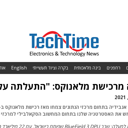
רחפנים
בינה מלאכותית
בקרה וציוד תעשייתי
English
אוד
מרכישת מלאנוקס: "התעלתה על ת
ש את האסטרטגיה שלנו בתחום המחשוב הסקאלבילי למרכזי נ
BlueFie שפותח בישראל, עם 22 מיליארד טרנזיסטורים]