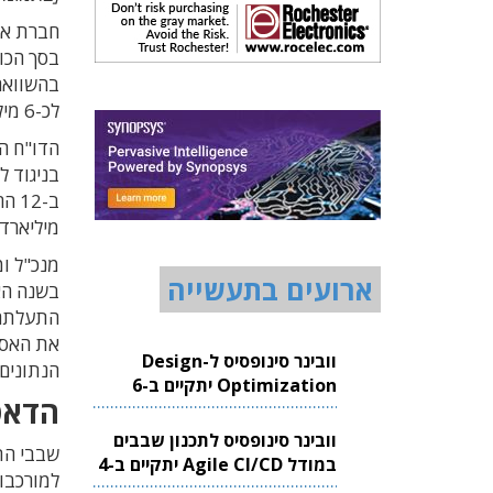
לכ-6 מיליארד דולר.
בניגוד ל
מיליארד 
מנכ"ל ו
ארועים בתעשייה
בשנה הא
התעלתה 
את האסט
וובינר סינופסיס ל-Design
הנתונים,
Optimization יתקיים ב-6
הדאט
באוגוסט 2026
וובינר סינופסיס לתכנון שבבים
שבבי הת
במודל Agile CI/CD יתקיים ב-4
למורכבות
באוגוסט 2026