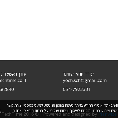
עורך: יוחאי שוויגר
עורך ראשי: רוני
echtime.co.il
yoch.sch@gmail.com
882840
054-7923331
שימוש באתר. איסוף המידע באתר נעשה באופן אנונימי, למעט בטפסי יצירת קשר
 שימוש במגוון תוכנות לאיסוף וניתוח אנליטי של הנתונים באופן אנונימי
s
TechTime 2016 © | Powered and designed by
Planwize