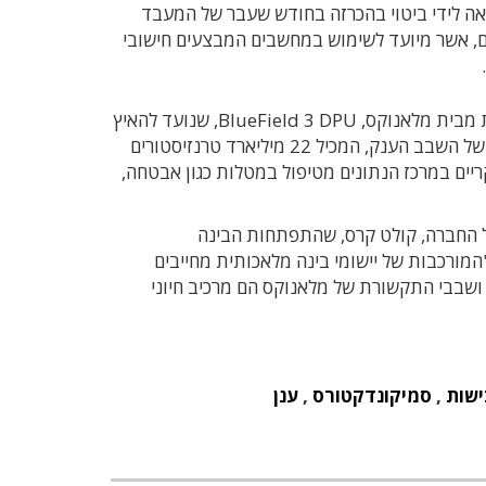
אה לידי ביטוי בהכרזה בחודש שעבר של המעבד
ור מרכזי נתונים, אשר מיועד לשימוש במחשבים המבצעים חישובי
במקביל לאותה הכרזה השיקה אנבידיה גם את הדור הבא של שבב התקשורת מבית מלאנוקס, BlueField 3 DPU, שנועד להאיץ
את התקשורת בתוך מרכזי הנתונים ובין המעבדים במרכז המחשוב. תפקידו של השבב הענק, המכיל 22 מיליארד טרנזיסטורים
שחרר את המעבדים העיקריים במרכז הנתונים מטיפול במטלות כגון אבטחה,
 החברה, קולט קרס, שהתפתחות הבינה
מורכבות של יישומי בינה מלאכותית מחייבים
ושבבי התקשורת של מלאנוקס הם מרכיב חיוני
ישות
,
סמיקונדקטורס
,
ענן