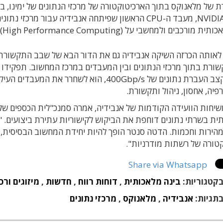
 של מלאנוקס בתוך הארכיטוקטורה של מרכזי הנתונים של ימינו, ב
NVIDIA Grace, מעבד ה-CPU הראשון שפיתחה אנבידיה עב
 מורכבים ולמחשבי על (High Performance Computing).
ומספק קצב העברת נתונים של 400Gbp/s, הוא ל
פיה, אחסון, ניהול ותקשורת.
יחות הוועידה הקודמות של אנבידיה, אמרה סמנכ"לית הכספים של
ית בשרתי נתונים דוחפת את הביקוש לקישוריות עתירת ביצועים. "ה
הירות וחכמות. הדטה סנטר הופך להיות יחידת המחשוב הבסיסית, 
טורה של רשתות מודרניות".
Share via Whatsapp
קטגוריות:
בינה מלאכותית
,
דוחות רווח
,
חדשות
,
מיזוגים ורכ
תגיות:
אנבידיה
,
מלאנוקס
,
מרכזי נתונים