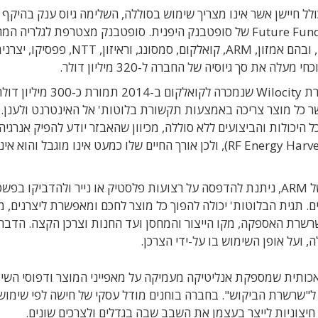
לל חיישן אשר אינו מצריך שימוש בסוללה, השלימה גיוס ענק בהיקף 
200 מיליון דולר בסבב C בהובלת קרן ההשקעות Future Fund 2 של סופטבנק היפנית. סופטבנק מצטרפת לגל
אמזון, ARM, קואלקום, סמסונג, וראיזון, NTT, פפסיקו, יצ
Wiliot הוקמה בשנת 2017 על ידי מייסדי חברת Wilocity שנמכרה לקואלקום ב-2014 תמורת כ-300 מ
 כל מוצר צריכה באמצעות תקשורת בלוטות' אל האינטרנט ולענן. 
היכולות והביצועים ללא סוללה, מכיוון שהאבזר יודע להפיק אנרגיה
מהקרינה האלקטרומגנטית המצויה בסביבתו (RF Energy Harvesting), ולכן אורך החיים שלו כמעט אינו מוגבל ו
מערכת האנטנות והשבב של Wiliot, הכולל מעבד של ARM, ניתנת להדפסה על רצועות פלסטיק או נייר ולהדביק
נים. תגית הבלוטות' יכולה להפוך כל מוצר לחכם ומאפשרת ליצרנים, מ
רשרת האספקה, מקו הייצור והמחסן ועד החנות וצרכן הקצה. הדבר
ועל אופן השימוש בו על-ידי הצרכן.
ותית שמספקת אנליטיקה מעמיקה על מאפייני המוצר ודפוסי השימ
"שרשרת הביקוש". בחברה בוחנים מודל עסקי של חישה לפי שימוש