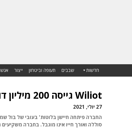
חדשות
שבבים
תעופה וביטחון
ייצור
אנשי
Wiliot גייסה 200 מיליון דולר בהובלת סופטבנק
27 יולי, 2021
החברה פיתחה חיישן בלוטות' בעובי של בול שמא
סוללה ואורך חייו אינו מוגבל. בחברה משקיעים גם אמזון, ARM, קואלקום, NTT, פפסי