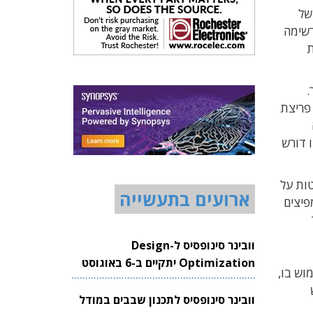
של
ריה המרשימה
רנית
יליון דולר.
פריצת
הוא אינו דורש
ו בפשטות על
ארועים בתעשייה
פיצים
וובינר סינופסיס ל-Design
Optimization יתקיים ב-6 באוגוסט
וש בו,
2026
וובינר סינופסיס לתכנון שבבים במודל