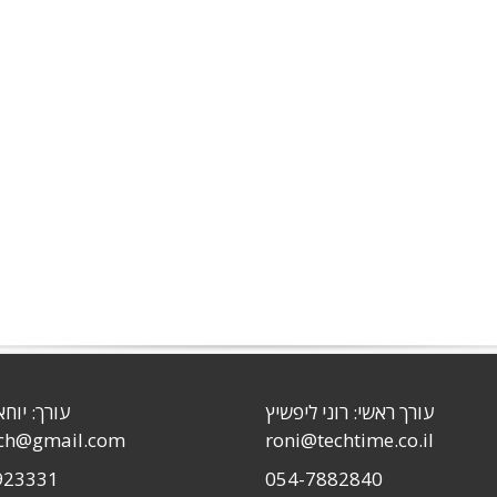
עורך ראשי: רוני ליפשיץ
עורך: יוחא
sch@gmail.com
roni@techtime.co.il
923331
054-7882840