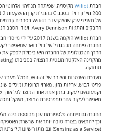
חברת
Wiliot
מקיסריה, שפיתחה תג זיהוי אלחוטי הכו
של תאגידי ענק שהשקיעו ב-Wiliot בסבבים קודמים, ובהם
הדבקים והתגיות Avery Dennison, ועוד. הסבב הנוכחי מעלה את סך גיוסיה של החברה ל-320 מיליון דולר.
חברת
החברה
פיתחה תג בגודל של בול דואר שמאפשר לקשר
הדרך הטכנולוגית של החברה היא ביכולת לספק את כל 
תחזוקה.
פריטי לבוש, אריזות מזון, מארזי תרופות ומיכלים שו
וקמעונאים לעקוב בזמן אמת אחר המוצר לכל אורך ש
מאפשר לעקוב אחר טמפרטורת המוצר, משקל ותכולה, 
החברה גם פיתחה פלטפורמת ענן מבוססת בינה מלאכ
וכך להתאים בצורה טובה יותר את שרשרת האספקה ל
(Sensing as a Service) וגם מתן רישיונות ליצרניות חיצוניות לייצר בעצמן את השבב שבה בגדלים ולצרכים שונים.