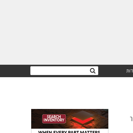
דות
ך