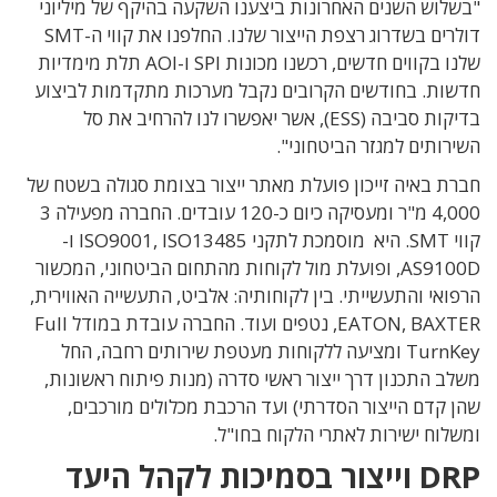
"בשלוש השנים האחרונות ביצענו השקעה בהיקף של מיליוני
דולרים בשדרוג רצפת הייצור שלנו. החלפנו את קווי ה-SMT
שלנו בקווים חדשים, רכשנו מכונות SPI ו-AOI תלת מימדיות
חדשות. בחודשים הקרובים נקבל מערכות מתקדמות לביצוע
בדיקות סביבה (ESS), אשר יאפשרו לנו להרחיב את סל
השירותים למגזר הביטחוני".
חברת באיה זייכון פועלת מאתר ייצור בצומת סגולה בשטח של
4,000 מ"ר ומעסיקה כיום כ-120 עובדים. החברה מפעילה 3
קווי SMT. היא מוסמכת לתקני
ISO13485 ו-
ISO9001,
AS9100D
, ופועלת מול לקוחות מהתחום הביטחוני, המכשור
הרפואי והתעשייתי. בין לקוחותיה: אלביט, התעשייה האווירית,
EATON, BAXTER, נטפים ועוד. החברה עובדת במודל Full
TurnKey ומציעה ללקוחות מעטפת שירותים רחבה, החל
משלב התכנון דרך ייצור ראשי סדרה (מנות פיתוח ראשונות,
שהן קדם הייצור הסדרתי) ועד הרכבת מכלולים מורכבים,
ומשלוח ישירות לאתרי הלקוח בחו"ל.
DRP וייצור בסמיכות לקהל היעד