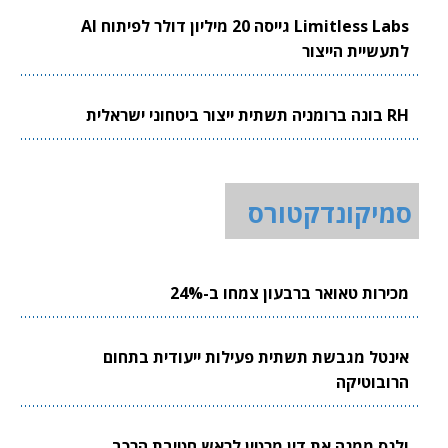
Limitless Labs גייסה 20 מיליון דולר לפיתוח AI
לתעשיית הייצור
RH בונה ברומניה תשתית ייצור ביטחוני ישראלית
סמיקונדקטורס
מכירות טאואר ברבעון צמחו ב-24%
אינטל מגבשת תשתית פעילות ייעודית בתחום
הרובוטיקה
ולנס ממנה את דין מרטין לראש חטיבת הרכב