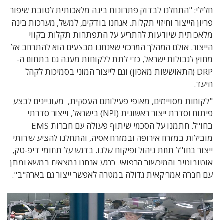
חלילי: "התחלנו לבדוק פתרונות בינה מלאכותית לטובת שיפור
פריון הייצור וחיזוי תקלות. אנחנו בודקים, למשל, מערכות בינה
מלאכותית שיודעות להתריע על התפתחות תקלות בקווי
הייצור. אולם המהלך המרכזי שאנחנו מבצעים הוא להתרחב אל
מחוץ לגבולות ישראל, כדי לתת ללקוחות מענה גם בתחום ה-
DRP (התאוששות מאסון) וגם לייצור המוני בסמיכות לקהל
היעד.
"לקוחות מסויימים, מאופי פעילותם העסקית, מעוניינים לבצע
פיתוח וסדרת ייצור ראשונית (NPI) בישראל, וייצור סדרתי
בחו"ל. חתמנו על הסכמי שיתוף פעולה עם חברות EMS
מובילות במזרח אירופה ובמזרח אסיה, והתחלנו להציע שירותי
ייצור בחו"ל תחת ניהול ופיקוח שלנו. בדגש על תחומי דיפ-טק,
אוטומוטיב והמיכשור הרפואי. כרגע אנחנו נמצאים במשא ומתן
עם חברה אמריקאית גדולה במטרה לאפשר ייצור גם בארה"ב".