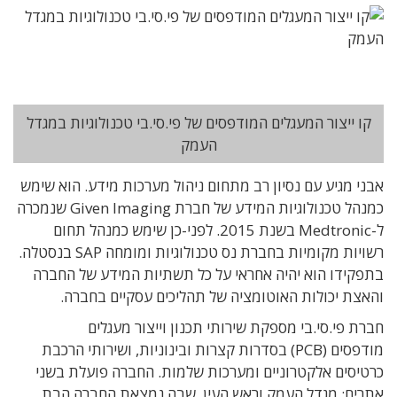
קו ייצור המעגלים המודפסים של פי.סי.בי טכנולוגיות במגדל
העמק
אבני מגיע עם נסיון רב מתחום ניהול מערכות מידע. הוא שימש
כמנהל טכנולוגיות המידע של חברת Given Imaging שנמכרה
ל-Medtronic בשנת 2015. לפני-כן שימש כמנהל תחום
רשויות מקומיות בחברת נס טכנולוגיות ומומחה SAP בנסטלה.
בתפקידו הוא יהיה אחראי על כל תשתיות המידע של החברה
והאצת יכולות האוטומציה של תהליכים עסקיים בחברה.
חברת פי.סי.בי מספקת שירותי
תכנון וייצור מעגלים
מודפסים
(PCB)
בסדרות קצרות ובינוניות, ושירותי הרכבת
כרטיסים אלקטרוניים ומערכות שלמות.
החברה פועלת בשני
אתרים: מגדל העמק וראש העין, שבה נמצאת החברה הבת