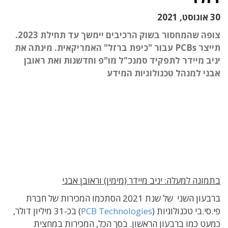
30 אוגוסט, 2021
צופה שהמחסור בשוק הרכיבים יימשך עד תחילת 2023.
תייצר PCBs עבור "כיפת ברזל" האמריקאית. מינתה את
יניב מיידר לתפקיד סמנכ"ל מו"פ וחדשנות ואת ראובן
אבני למנהל טכנולוגיות המידע
בתמונה למעלה: יניב מיידר (מימין) וראובן אבני
ברבעון השני של שנת 2021 הסתכמו המכירות של חברת
פי.סי.בי טכנולוגיות (
PCB Technologies
) בכ-31 מיליון דולר,
כמעט כמו ברבעון הראשון. בסך הכל, המכירות במחצית