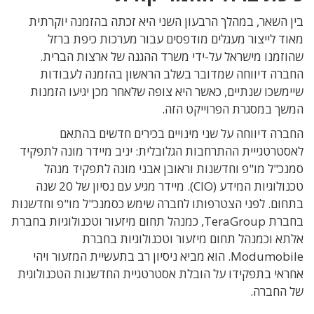
בין השאר, במהלך הרבעון השני היא זכתה בהזמנה יוקרתית
מאוד לייצור מעגלים מודפסים עבור מערכות כיפת ברזל
שהוזמנו מישראל על-ידי משרד ההגנה של ארצות הברית.
החברה דיווחה שמדובר בשלב הראשון בהזמנה לעבודות
שיימשכו שנתיים, כאשר היא צופה שלאחר מכן יגיעו הזמנות
המשך במסגרת הפרוייקט הזה.
החברה דיווחה על שני מינויים בכירים חדשים בהתאם
לאסטרטגייית ההתרחבות הגלובלית: יניב מיידר מונה לתפקיד
סמנכ"ל מו"פ וחדשנות וראובן אבני מונה לתפקיד מנהל
טכנולוגיות המידע (CIO). מיידר מגיע עם נסיון של 20 שנה
בתחום. לפני הצטרפותו לחברה שימש כסמנכ"ל מו"פ וחדשנות
בחברת TeraGroup, כמנהל תחום מיזעור וטכנולוגיות בחברת
אלתא וכמנהל תחום מיזעור וטכנולוגיות בחברת
Modumobile. הוא מביא ניסיון רב בתעשיית המזעור ויהי
אחראי בתפקידו על הובלת אסטרטגיית החדשנות הטכנולוגית
של החברה.