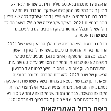
הראשונה הסתכמו בכ-60.3 מיליון דולר, בהשוואה לכ-57.4
מיליון דולר בתקופה המקבילה אשתקד. החברה דיווחה על
ירידה ברווח הגולמי מ-6.85 מיליון דולר אשתקד לכ-5.77 מיליון
דולר במחצית 2021, בעיקר עקב ירידה של כ-7% בשער הדולר
מול השקל, ובגלל המחסור בשוק הרכיבים שגרם לעיכובים
בשרשרת האספקה.
בדו"ח הרבעוני היא הסבירה שבמהלך הרבעון השני של 2021
החריפה בעיית המחסור ברכיבים בהשוואה לרבעון הראשון
2021, כשזמני האספקה (Lead time) מגיעים לערכים של
מגיעים 30-52 שבועות, ובמקרים מסוימים עד ל-60 שבועות.
"ההערכות בשוק צופות שמחסור יימשך לפחות עד הרבעון
הראשון של שנת 2023. להערכת החברה, מדובר בתופעה
יוצאת דופן שבו שוק נמצא בצמיחה בשעה ששרשרת האספקה
נפגעת. יחד עם זאת, מגמת הצמיחה בביקוש למוצרי ושירותי
הקבוצה נמשכת, צבר ההזמנות של הקבוצה עומד על כ-91.4
מיליון דולר לעומת כ- 59.6 מיליון דולר בסוף דצמבר 2020".
כיפת ברזל האמריקאית