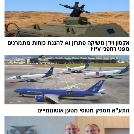
אקסון ויז'ן משיקה פתרון AI להגנת כוחות מתמרנים
מפני רחפני FPV
התע"א תספק מטוסי מטען אוטונומייים