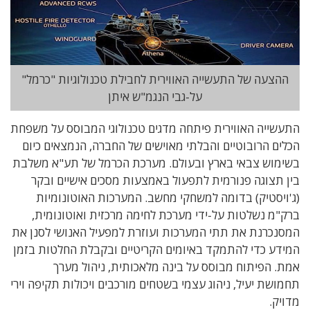
ההצעה של התעשייה האווירית לחבילת טכנולוגיות "כרמל"
על-גבי הנגמ"ש איתן
התעשייה האווירית
פיתחה מדגים טכנולוגי המבוסס על משפחת
הכלים הרובוטיים והבלתי מאוישים של החברה, הנמצאים כיום
בשימוש צבאי בארץ ובעולם. מערכת הכרמל של תע"א משלבת
בין תצוגה פנורמית לתפעול באמצעות מסכים אישיים ובקר
(ג'ויסטיק) בדומה למשחקי מחשב. המערכות האוטונומיות
ברק"מ נשלטות על-ידי מערכת לחימה מרכזית ואוטונומית,
המסנכרנת את תתי המערכות ועוזרת למפעיל האנושי לסנן את
המידע כדי להתמקד באיומים הקריטיים ובקבלת החלטות בזמן
אמת. הפיתוח מבוסס על בינה מלאכותית, ניהול מערך
תחמושת יעיל, ניהוג עצמי בשטחים מורכבים ויכולות תקיפה וירי
מדויק.