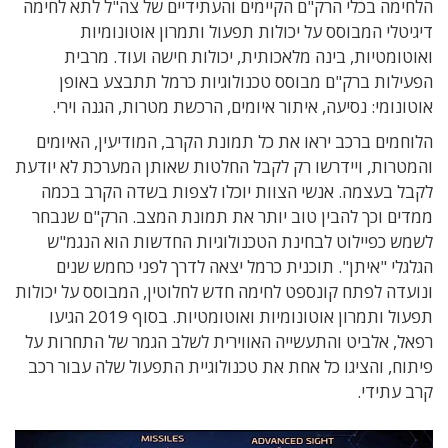
הלחימה בכלי הרק"ם הקיימים והעתידיים של צה"ל לתא לחימה
דיגיטלי המבוסס על יכולות תפעול ותמרון אוטונומיות
ואוטומטיות, בינה מלאכותית, יכולות חישה ועוד. מרבית
הפעילות ברק"ם מבוסס טכנולוגיות כרמל תתבצע באופן
אוטונומי: נסיעה, איתור איומים, הרכשת מטרות, הגנה וירי.
הלוחמים ברכב יראו את כל תמונת הקרב, המודיעין, האיומים
והמטרות, ויידרשו רק לקבל החלטות שאותן המערכת לא יודעת
לקבל בעצמה. אנשי הצוות יוכלו לצפות בשדה הקרב בכמה
ממדים וכך להבין טוב יותר את תמונת המצב. הרק"ם שנבחר
לשמש כפיילוט לבחינת הטכנולוגיות החדשות הוא הנגמ"ש
הגלגלי "איתן". תוכנית כרמל יצאה לדרך לפני כחמש שנים
ונועדה לפתח קונספט לחימה חדש לחלוטין, המבוסס על יכולות
תפעול ותמרון אוטונומיות ואוטומטיות. בסוף 2019 הגיעו
רפאל, אלביט והתעשייה האווירית לשלב הגמר של התחרות על
פיתוח, והציגו כל אחת את טכנולוגיית התפעול שלה עבור רכב
קרב עתידי.