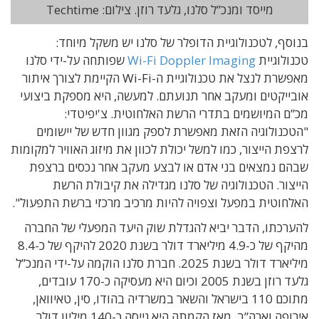
מייסד ומנכ”ל סלנו, גלעד רוזן. צילום: Techtime
בנוסף, לטכנולוגיית הדופלר של סלנו יש משקל מיוחד:
טכנולוגיית
Wi-Fi Doppler Imaging
שפותחה על-ידי סלנו
מאפשרת לנצל את טכנולוגיית ה-Wi-Fi הקיימת לצורך איתור
אובייקטים ומעקב אחר תנועתם. למעשה, היא מספקת ביצועי
מכ”ם המיושמים בתדרי הרשת האלחוטית. צ'יפיטדי:
"הטכנולוגיה הזאת מאפשרת לספק מגוון חדש של יישומים
לרצפת הייצור, כמו למשל יכולת לכוון את מיזוג האוויר למקומות
שבהם נמצאים בני אדם או לבצע מעקב אחר נכסים ברצפת
הייצור. הטכנולוגיה של סלנו מגדילה את קיבולת הרשת
האלחוטית במפעל וצפויה להיות מרכיב מרכזי ברשת התפעול".
להערכתו, הדבר יביא להגדלת שוק היעד המפעלי של החברה
מהיקף של כ-4.9 מיליארד דולר בשנת 2020 להיקף של כ-8.4
מיליארד דולר בשנת 2025. חברת סלנו הוקמה על-ידי המנכ”ל
גלעד רוזן בשנת 2005 וכיום היא מעסיקה כ-170 עובדים,
מתוכם 110 בישראל והשאר במשרדיה בהודו, סין, טאיוואן,
אירופה וארה”ב. מאז הקמתה היא גייסה כ-140 מיליון דולר.