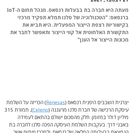
מעתה היא חברה בת בבעלות רנסאס. מנהל תחום ה-IoT
ברנסאס: "הטכנולוגיה של סלנו תמלא תפקיד מרכזי
בקישוריות רצפת הייצור המפעלית. היא תביא את
התקשורת האלחוטית אל קווי הייצור ותאפשר לחבר את
מכונות הייצור אל הענן"
יצרנית השבבים היפנית רנסאס (
Renesas
) הכריזה על השלמת
עיסקת הרכישה של חברת סלנו מרעננה (
Celeno
), תמורת 315
מיליון דולר במזומן. חלק מהסכום ישולם בהתאם לעמידה
באבני דרך. בעקבות השלמת העיסקה הפכה סלנו לחברה בת
הנמצאת בבעלותה המלאה של רנסאס, ולמרכז פיתוח אשר