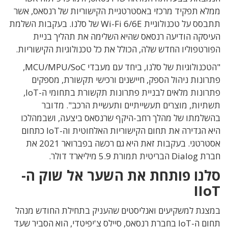
ממלא תפקיד מרכזי באסטרטגיית הקישוריות של רנסאס, אשר
תתבסס על טכנולוגיית Wi-Fi 6/6E של סלנו. בעקבות השלמת
העיסקה הודיעה רנסאס שהיא השלימה את תהליך בניית
הפורטפוליו החדש שלה, הכולל את כל טכנולוגיות הקישוריות.
"הטכנולוגיות של סלנו, ביחד עם מעבדי MCU/MPU/SoC,
פתרונות ניהול הספק, חיישנים ורכישי תקשורת, מספקים
פתרונות מלאים לבניית פתרונות תקשורת בתחומי ה-IoT,
תשתיות, מוצרים תעשייתיים ותעשיית הרכב". מדובר
בהשלמתו של מהלך רחב-היקף שרנסאס ביצעה, ושבמהלכו
היא הגדירה את תחום הקישוריות האלחוטית וה-IoT כתחום
אסטרטגי. בעקבות זאת היא גם רכשה בפברואר 2021 את
חברת Dialog הבריטית תמורת 5.9 מיליארד דולר.
סלנו פותחת את השער אל שוק ה-
IIoT
במצגת למשקיעים ואנליסטים שהעניק בתחילת החודש מנהל
תחום ה-IoT בחברת רנסאס, סיילס צ'יפיטדי, הוא הסביר שעד