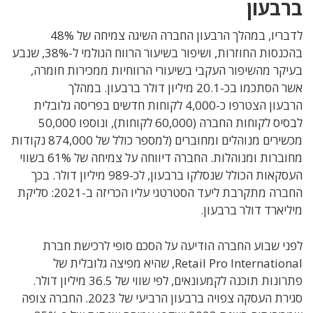
ברבעון
לדבריו, במהלך הרבעון ה
חברה השיגה צמיחה של
48%
בהכנסות החוזרות, ושיפור בשיעור הרווח הגולמי ל
-38%,
שנבע
בעיקר מהשיפור העקבי בשיעורי הרווחיות ממכירות חומרה,
אשר הסתכמו בכ-20.1 מיליון דולר ברבעון
. במהלך
הרבעון
הצטרפו כ
-4,000
לקוחות חדשים בפריסה גלובלית
לבסיס לקוחות החברה (
60,000
לקוחות)
, ו
נוספו
50,000
מכשירים מנוהלים ומחוברים (למספר כולל של
874,000 נקודות
מחוברות ומנוהלות
. החברה דיווחה על
צמיחה של
61%
בשווי
העסקאות הכולל שנסלקו ברבעון, לכ
-989
מיליון דולר
. בכך
החברה מתקרבת ליעד הסטרטגי עליו הכריזה ב-2021: סליקת
מיליארד דולר ברבעון.
לפני שבוע
החברה הודיעה על הסכם סופי לרכישת חברת
Retail Pro International, שהיא מפיצה גלובלית של
פתרונות תוכנה לקמעונאים, לפי שווי של
36.5
מיליון דולר
.
סגירת העסקה צפויה ברבעון הרביעי של
2023
. החברה צופה