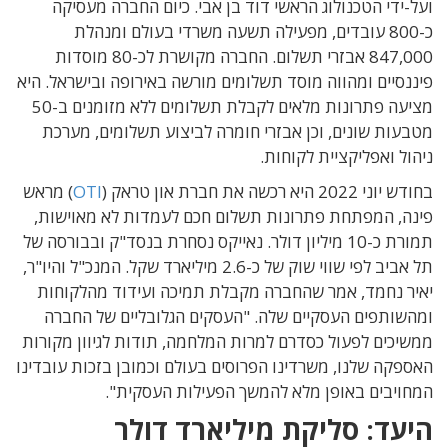
ועל-ידי הטכנולוג הראשי דוד בן אבי. כיום החברה מעסיקה
כ-800 עובדים, מפעילה תשעה משרדי בעולם ומנהלת
847,000 אבזרי תשלום. החברה מקושרת לכ-80 מוסדות
פיננסיים ומהווה מוסד תשלומים מורשה באירופה ובישראל. היא
מציעה פתרונות מלאים לקבלת תשלומים ללא מזומנים ב-50
מטבעות שונים, וכן אבזרי חומרה לביצוע תשלומים, מערכת
ניהול ואפליקציית לקוחות.
בחודש יוני 2022 היא רכשה את חברת און טראק (
OTI
) מראש
פינה, המפתחת פתרונות תשלום חכם לעמדות לא מאוישות,
תמורת כ-10 מיליון דולר. נאייקס נסחרת בנסד"ק ובבורסה של
תל אביב לפי שווי שוק של כ-2.6 מיליארד שקל. המנכ"ל והיו"ר,
יאיר נחמד, אמר שהחברה מקבלת תמיכה ועידוד מהלקוחות
ומהשותפים העסקיים שלה. "העסקים הגלובליים של החברה
ממשיכים לפעול כסדרם למרות המלחמה,
תודות לגיוון מקורות
האספקה שלנו
,
משרדינו הפרוסים בעולם וכמובן בזכות עובדינו
המחויבים באופן מלא להמשך הפעילות העסקית".
היעד: סליקת מיליארד דולר