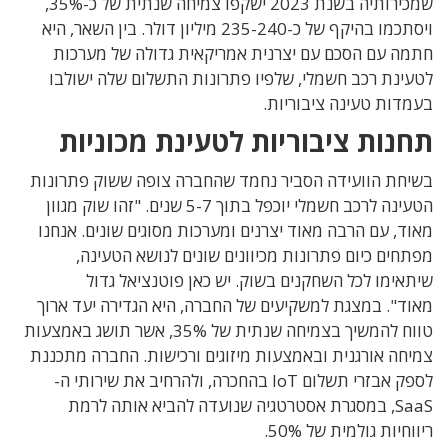
שמכירותיה בשנת 2023 ישקפו צמיחה שנתית של כ-35%,
ויסתכמו בהיקף של כ-235-240 מיליון דולר. בין השאר, היא
חתמה עם הסכם עם יצרנית אמריקאית גדולה של מערכות
לטעינת רכב חשמלי, שלפיו פתרונות התשלום שלה ישולבו
בעמדות טעינה ציבוריות.
תחנות ציבוריות לטעינת מכוניות
בשיחת הוועידה הסביר נחמד שהחברה צופה ששוק פתרונות
הטעינה לרכב חשמלי יוכפל בתוך 5-7 שנים. "זהו שוק מגוון
מאוד, עם הרבה מאוד יצרנים ומערכות מסוגים שונים. אנחנו
מפתחים כיום פתרונות מכיוונים שונים לנושא הטעינה,
שיתאימו לכל השחקנים בשוק. יש כאן פוטנציאל גדול
מאוד". במצגת למשקיעים של החברה, היא הגדירה יעד ארוך
טווח להמשיך בצמיחה שנתית של 35%, אשר תושג באמצעות
צמיחה אורגנית ובאמצעות מיזוגים ורכישות. החברה מתכננת
לספק אבזרי תשלום IoT בהחכרה, ולהרחיב את שירותי ה-
SaaS, במסגרת אסטרטגיה שנועדה להביא אותה לרמת
ריווחיות גולמית של 50%.