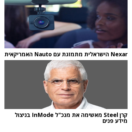
Nexar הישראלית מתמזגת עם Nauto האמריקאית
קרן Steel מאשימה את מנכ"ל InMode בניצול
מידע פנים