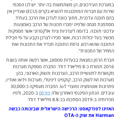
במערכת העידכונים, הן משתמשות בה יותר. יש לנו הסכמי
שירות עם חברות המתכננות להוציא בקרים (ECU) שעדיין אין
בהם תוכנה עדכנית, מתוך כוונה לעדכן את הרכב בעתיד.
מסתמנת מגמה שלפיה ימכרו תכונות של הרכב באמצעות
עדכוני תוכנה. בדומה ליצרניות ציוד אלקטרוני אשר מספקות
מכשיר בעל יכולות רבות, אשר מכירו לצרכן נקבע על-פי חבילת
התוכנה שהוא רכש. גרסת התוכנה תגדיר את התכונות ואת
המחיר של המכונית".
חברת הרמן נמצאת בבעלות סמסונג, אשר רכשה אותה בשנת
2016 תמורת כ-8 מיליארד דולר. החברה מספקת מערכות
מקושרות לתעשיית הרכב, הצרכנות והשוק הארגוני, בהן:
מערכות IVI לשוק הרכב, קוקפיט דיגיטלי, מערכות וידאו ואודיו,
פתרונות אוטומציה ומוצרי
IoT
. החברה מעסיקה כ-30,000
עובדים. הנתון הפיננסי האחרון שלה
פורסם
ב-2020, ולפיו
מכירותיה ב-2019 הסתכמו בכ-8.8 מיליארד דולר.
האזינו לפודקאסט: הרכישה הישראלית שבזכותה כבשה
Harman את שוק ה-OTA