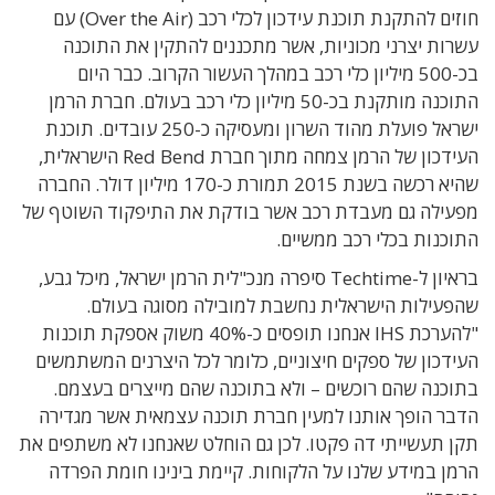
חוזים להתקנת תוכנת עידכון לכלי רכב (Over the Air) עם
עשרות יצרני מכוניות, אשר מתכננים להתקין את התוכנה
בכ-500 מיליון כלי רכב במהלך העשור הקרוב. כבר היום
התוכנה מותקנת בכ-50 מיליון כלי רכב בעולם. חברת הרמן
ישראל פועלת מהוד השרון ומעסיקה כ-250 עובדים. תוכנת
העידכון של הרמן צמחה מתוך חברת Red Bend הישראלית,
שהיא רכשה בשנת 2015 תמורת כ-170 מיליון דולר. החברה
מפעילה גם מעבדת רכב אשר בודקת את התיפקוד השוטף של
התוכנות בכלי רכב ממשיים.
בראיון ל-Techtime סיפרה מנכ"לית הרמן ישראל, מיכל גבע,
שהפעילות הישראלית נחשבת למובילה מסוגה בעולם.
"להערכת IHS אנחנו תופסים כ-40% משוק אספקת תוכנות
העידכון של ספקים חיצוניים, כלומר לכל היצרנים המשתמשים
בתוכנה שהם רוכשים – ולא בתוכנה שהם מייצרים בעצמם.
הדבר הופך אותנו למעין חברת תוכנה עצמאית אשר מגדירה
תקן תעשייתי דה פקטו. לכן גם הוחלט שאנחנו לא משתפים את
הרמן במידע שלנו על הלקוחות. קיימת בינינו חומת הפרדה