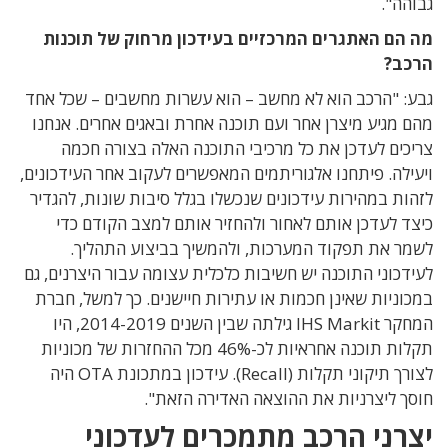
גבוהה".
מה הם האתגרים המרכזיים בעידכון מרחוק של תוכנות
הרכב?
גבע: "הרכב הוא לא מחשב – הוא עשרות מחשבים – שכל אחד
מהם מגיע מיצרן אחר ועם תוכנה אחרת ובאגים אחרים. אנחנו
צריכים לעדכן את כל מרכיבי התוכנה האלה בצורה חכמה
ויעילה. פיתחנו אלגוריתמים המאפשרים לעקוב אחר העידכונים,
לזהות במהירות עידכונים שנכשלו בגלל סיבות שונות, להגדיר
כיצד לעדכן אותם לאחור ולהחזיר אותם למצב הקודם כדי
לשמר את תפקוד המערכות, ולהמשיך בביצוע התהליך.
לעידכוני התוכנה יש חשיבות כלכלית עצומה עבור היצרנים, גם
במכוניות שאינן חכמות או עתירות חיישנים. כך למשל, חברת
המחקר IHS Markit גילתה שבין השנים 2014-2019, היו
תקלות תוכנה אחראיות לכ-46% מכל ההחזרות של מכוניות
לצורך תיקוני תקלות (Recall). עידכון במתכונת OTA היה
חוסך ליצרניות את ההוצאה האדירה הזאת".
יצרני הרכב מתמכרים לעדכוני