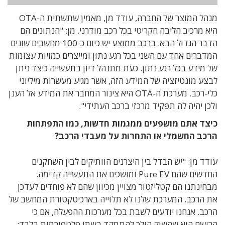
מנהל המוצר של החברה, עודד מן, מאמין שתשתית ה-OTA
היא מרכיב הליבה הקריטי בכל רכב מודרני. מן: "הנתונים הם
הדבר הגדול הבא. ברכב ממוצע יש כיום כ-100 מחשבים שונים
המדברים אחד עם השני בכל רגע נתון ומייצרים כמויות עצומות
של מידע בכל רגע נתון. כעת מתנהל דיון בתעשייה כיצד ניתן
לבצע מונטיזציה של המידע הזה, אשר מגיע מעשרות מיליוני
כלי-רכב. מערכת ה-OTA היא צינור המחבר את המידע אל הענן
ולכן יהיה לה תפקיד מרכזי ברכב העתידי".
כיצד אתם מושפעים ממגמות חדשות, כמו התפתחות
הרכב החשמלי או התחרות על מעבדי הרכב?
עודד מן: "יש הבדל בין היצרנים הוותיקים לבין השחקנים
החדשים שהם Pure EV ומושכים את התעשייה קדימה.
מבחינתנו הם קטליזטור מצויין מכיוון שהם לא פוחדים לעדכן
את הרכב. המערכת שלנו לא תלוייה בארכיטקטורת המחשב של
הרכב. אנחנו יודעים לשבת בכל מערכות ההפעלה, אם כי
הרושם הוא שהשוק הולך להתמקד בשתי פלטפורמות בלבד: