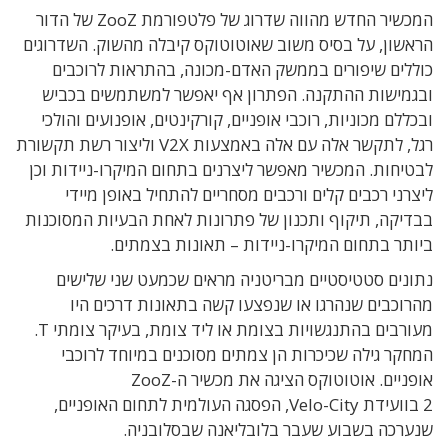
המכשיר החדש מהווה שדרוג של פלטפורמת ZooZ של הדור
הראשון, על בסיס משוב שאוטוטוקס קיבלה מהשוק. השדרוגים
כוללים שיפורים בממשק האדם-מכונה, בהתראות לרוכבים
ובגמישות ההתקנה. הפתרון אף יאפשר למשתמשים בכביש
ובכללם מכוניות, רוכבי אופניים, קורקינטים, אופנועים והולכי
רגל, לתקשר אלה עם אלה באמצעות V2X וליצור רשת תקשורת
לבטיחות. המכשיר מאפשר ליצרנים בתחום המיקרו-ניידות וכן
ליצרני רכבים קלים ורכבים מסחריים להתחיל באופן מיידי
בבדיקה, תיקוף ותכנון של פתרונות לאחת הבעיות המסוכנות
ביותר בתחום המיקרו-ניידות – תאונות בצמתים.
נתונים סטטיסטיים מבריטניה מראים שכמעט שני שלישים
מהרוכבים שנהרגו או שנפצעו קשה בתאונות דרכים היו
מעורבים בהתנגשויות בצומת או ליד צומת, בעיקר צומתי T.
המחקר גילה שכיכרות הן צמתים מסוכנים במיוחד לרוכבי
אופניים. אוטוטוקס הציגה את מכשיר ה-ZooZ
2 בוועידת Velo-City, הפסגה העולמית לתחום האופניים,
שנערכה בשבוע שעבר בלובליאנה שבסלובניה.