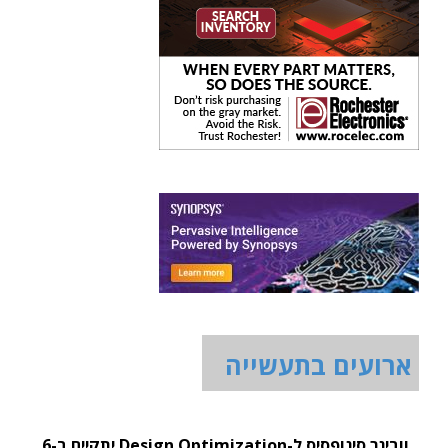
ארועים בתעשייה
וובינר סינופסיס ל-Design Optimization יתקיים ב-6