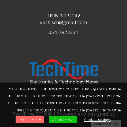
עורך: יוחאי שוויגר
yoch.sch@gmail.com
054-7923331
אנו עושים שימוש בקבצי עוגיות לצרכים שיווקיים ושיפור חוויית השימוש באתר. איסוף
המידע באתר נעשה באופן אנונימי, למעט בטפסי יצירת קשר והרשמה לניוזלטר בהם
אתם מתבקשים למלא פרטים אישיים. אנו עושים שימוש במגוון תוכנות לאיסוף וניתוח
אנליטי של הנתונים באופן אנונימי לרבות: גוגל אנליטיקס, פייסבוק פיקסל ועוד.
TechTime 2016 © | Powered and designed by
Cookies settings
אני מסכימ/ה
אני לא מסכימ/ה
Planwize
Cookies settings