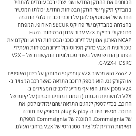
הבוחנים את ההתקן החדש ושני יצרני רכב עומדים להתחיל
במבדקי תיקוף של התקן הבטיחות החדש. יכולתו המכשיר
החדש של אוטוטוקס להגן על רוכבי רכב דו גלגלי הודגמה
בהצלחה במבדקים של פרויקט SECUR האירופי, המפתח
פרוטוקולי בדיקת V2X עבור ארגון הבטיחות .Euro
NCAP הארגון אמון על דירוג כוכבי הבטיחות הידוע ומקדם את
טכנולוגית ה V2X כחלק מפרוטוקול דירוג הבטיחות העתידי.
הפתרון החדש פועל בשתי טכנולוגיות התקשורת של V2X –
DSRC ו-C-V2X.
ZooZ 2 הוא מכשיר V2X קומפקטי המותקן על כידון האופניים
או הקורקינט. הוא מספק לרוכב התראה כאשר רכב המצויד ב-
V2X מסכן אותו. הוא אף מודיע לרכבים המצוידים ב-
V2X ולתשתיות חכמות (דוגמת רמזורים חכמים) על קיומו של
הרוכב, בכדי לספק לנהגים התראה שהם עלולים לסכן את
הרוכב. מכשיר הינו ה-plug & play ומסופק עם תוכנה
של Commsignia. התוכנה של Commsignia מספקת
תאימות הדדית לכל ציוד סטנדרטי של V2X ברחבי העולם.