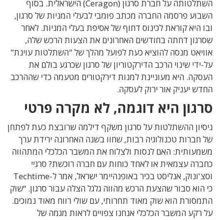
השתלטותה על חברת סרגון (Ceragon) הישראלית. בסוף
השבוע פרסמה החברה מכתב פומבי לבעלי המניות של סרגון,
ובו היא קוראת לכינוס דחוף של אסיפת בעלי המניות. לאחר
שסרגון דחתה בחודשים האחרונים את הצעות הרכש שלה,
אוויאט מנסה להוציא כעת לפועל מהלך של "השתלטות עוינת"
על-ידי שינוי הרכב הדירקטוריון של סרגון שכרגע בולם את
העסקה. היא מעוניינת למנות דירקטורים מטעמה כדי שההרכב
החדש יעניק אור ירוק לעסקה.
סרגון היא דוגמה, לא מקרה פרטי
ניסיון ההשתלטות על סרגון משקף דילמה שרובצת כעת לפתחן
של חברות טכנולוגיה רבות, שחוו בשנה האחרונה ירידת ערך
משמעותית: האם לנסות ולצלוח את המשבר הכלכלי המתהווה
כחברה עצמאית או לאחד כוחות עם חברה רוכשת? סרגיי
וסצ'ונוק, אנליסט בכיר באופנהיימר ישראל, אמר ל-Techtime
כי הוא סבור שהצעת הרכש מהווה גלגל הצלה עבור סרגון. “שוק
התמסורת הוא שוק מאוד תחרותי, עם שולי רווח מאוד נמוכים.
על רקע המשבר הכלכלי אנחנו צפויים לראות מגמה של