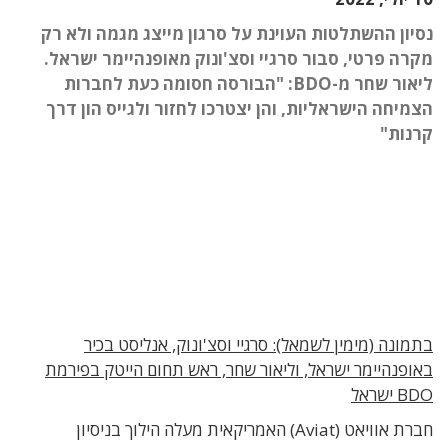
נסיון ההשתלטות העוינת על סרגון מייצג מגמה ולא רק
מקרה פרטי, סבור סרגיי וסצ'ונוק מאופנהיימר ישראל.
ליאור שחר מ-BDO: "הבורסה חסומה כעת לחברות
הצמיחה הישראליות, והן יצטרכו לחזור ולגייס הון דרך
קרנות"
בתמונה (מימין לשמאל): סרגיי וסצ'ונוק, אנליסט בכיר
באופנהיימר ישראל, וליאור שחר, ראש תחום הייטק בפירמת
BDO ישראל
חברת אוויאט (Aviat) האמריקאית מעלה הילוך בניסיון