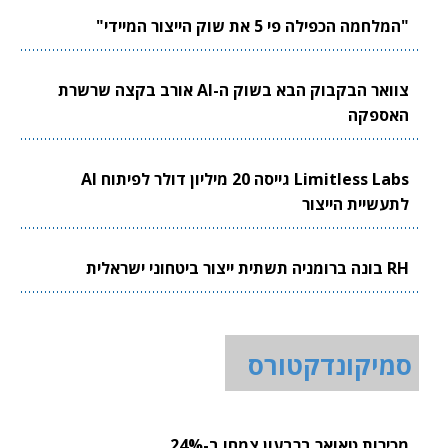
"המלחמה הכפילה פי 5 את שוק הייצור המיידי"
צוואר הבקבוק הבא בשוק ה-AI אורב בקצה שרשרת
האספקה
Limitless Labs גייסה 20 מיליון דולר לפיתוח AI
לתעשיית הייצור
RH בונה ברומניה תשתית ייצור ביטחוני ישראלית
סמיקונדקטורס
מכירות טאואר ברבעון צמחו ב-24%