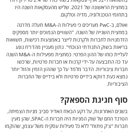
במחצית הראשונה של 2021. שליש מהעסקאות השנה היו
בתחומי הטכנולוגיה, מדיה וטלקום.
ואולם, ב-PwC מעריכים כי פעילות ה-M&A תעלה מדרגה
במחצית השנייה של השנה. "השוויים הנמוכים יותר מספקים
הזדמנויות לחברות ולקרנות לייצר באמצעות רכישות, תשואות
בריאות בשוק התנודתי הנוכחי". נתון מעניין מהדו"ח נוגע
לעליית כוחו של ההון הפרטי: כמחצית מפעילות ה-M&A השנה
עד כה התבצעה על-ידי קרנות או חברות פרטיות, שרכשו
חברות ציבוריות. הדבר מלמד על כך שההון הזמין והזול יותר
נמצא כעת דווקא בידיים פרטיות ולא בידיים של החברות
הציבוריות.
סוף חגיגת הספאק?
בשנים האחרונות, על רקע הבאזז האדיר סביב מניות הצמיחה,
הטרנד החם של שוק המניות היה חברות ה-SPAC, שהן מעין
חברות "צ'ק פתוח" ללא כל פעילות עסקית משל עצמן, שהוקמו