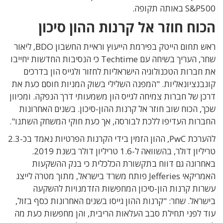
S&P500 באותה תקופה.
הכוח חוזר אל קרנות ההון סיכון
ראש תחום הייטק בפירמת הייעוץ וראיית החשבון BDO, ליאור
שחר, העריך בשיחה עם Techtime כי הנסיבות החדשות יחייבו
את חברות הטכנולוגיה הישראליות לחזור ולגייס הון בדרכים
קונבנציונאליות. "המפנה השלילי בשוק המניות חוסם כעת את
דרכן של חברות צמיחה לגייס הון משמעותי דרך הנפקה. ומכיוון
שכך, הכוח שוב חוזר אל קרנות ההון-סיכון. בשנים האחרונות
החברות העדיפו ללכת לבורסה, אך כעת חוקי המשחק השתנו".
להערכת PwC, ההון הזמין בידי הקרנות הפרטיות נאמד בכ-2.3
טריליון דולר, בהשוואה ל-1.6 טריליון דולר בשנת 2019.
באחרונה גם דווח בתקשורת הכלכלית כי בנק ההשקעות
האמריקאי Jefferies פותח משרד בישראל, מתוך מטרה לייצג
עשרות קרנות הון-סיכון המחפשות הזדמנויות להשקעה
בישראל. שחר: "קרנות ההון גייסו בשנים האחרונות כסף בזול,
עוד לפני תחילת סבב העלאות הריבית, והן מחפשות כעת מה