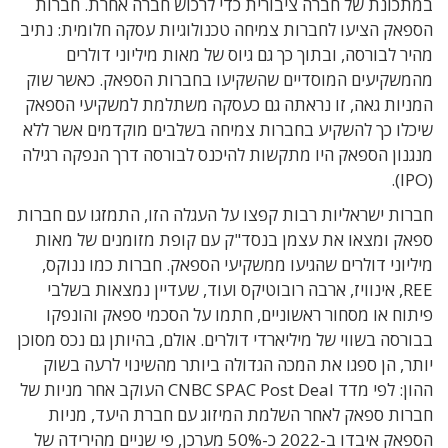
במתכונת של חברה ציבורית כדי לרכוש חברה אחרת. חברות
הספאק הציעו לחברות צמיחה טכנולוגיות עסקה חלומית: נתיב
מהיר לבורסה, ובתוך כך גם גיוס של מאות מיליוני דולרים
מהמשקיעים המוסדיים שהשקיעו בחברות הספאק. כאשר שוק
המניות גאה, זו נראתה גם כעסקה משתלמת למשקיעי הספאק
שיכלו כך להשקיע בחברות צמיחה בשלבים מוקדמים אשר ללא
מנגנון הספאק היו מתקשות להיכנס לבורסה דרך הנפקה רגילה
(IPO).
חברות ישראליות רבות קפצו על העגלה הזו, התמזגו עם חברות
ספאק ומצאו את עצמן בנסד"ק עם קופת מזומנים של מאות
מיליוני דולרים שהגיעו ממשקיעי הספאק. חברות כמו ננוקס,
REE, אינוויז, ארבה רובוטיקס ועוד, שעדיין נמצאות בשלבי
פיתוח או מסחור ראשוניים, חתמו על הסכמי ספאק והונפקו
בבורסה בשווי של מיליארדי דולרים. אולם, בהיותן גם נכס מסוכן
יותר, הן ספגו את המכה הגדולה ביותר מהשינוי לרעה בשוק
ההון: לפי מדד CNBC SPAC Post Deal העוקב אחר מניות של
חברות ספאק לאחר השלמת המיזוג עם חברת היעד, מניות
הספאק איבדו ב-2022 כ-50% מערכן, פי שניים מהירידה של