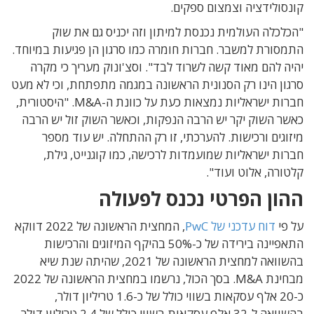
קונסולידציה וצמצום ספקים.
"הכלכלה העולמית נכנסת למיתון וזה יכניס גם את שוק
התמסורת למשבר. חברות חומרה כמו סרגון הן פגיעות במיוחד.
יהיה להם מאוד קשה לשרוד לבד". וסצ'ונוק מעריך כי מקרה
סרגון הינו רק הסנונית הראשונה במגמה מתפתחת, וכי לא מעט
חברות ישראליות נמצאות כעת על כוונת ה-M&A. "היסטורית,
כאשר השוק יקר יש הרבה הנפקות, וכאשר השוק זול יש הרבה
מיזוגים ורכישות. להערכתי, זו רק ההתחלה. יש עוד מספר
חברות ישראליות שמועמדות לרכישה, כמו קוגנייט, גילת,
קלטורה, אלוט ועוד".
ההון הפרטי נכנס לפעולה
על פי
דוח עדכני של PwC
, המחצית הראשונה של 2022 דווקא
התאפיינה בירידה של כ-50% בהיקף המיזוגים והרכישות
בהשוואה למחצית הראשונה של 2021, שהיתה שנת שיא
מבחינת M&A. בסך הכול, נרשמו במחצית הראשונה של 2022
כ-20 אלף עסקאות בשווי כולל של כ-1.6 טריליון דולר,
בהשוואה ל-32 אלף עסקאות בשווי כולל של 2.4 טריליון דולר