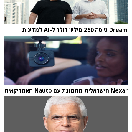
Dream גייסה 260 מיליון דולר ל-AI למדינות
Nexar הישראלית מתמזגת עם Nauto האמריקאית