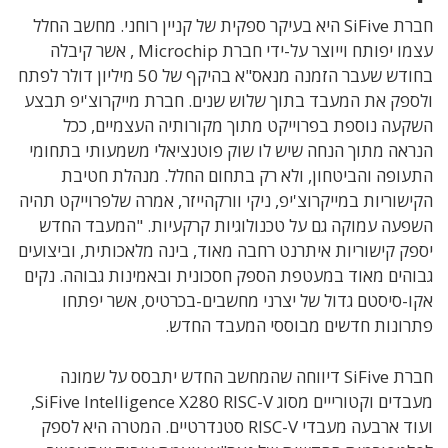
חברת SiFive היא בעיקר ספקית של קניין רוחני. מחשב החלל
עצמו יפותח וייוצר על-ידי חברת Microchip , אשר קיבלה
בחודש שעבר הזמנה מנאס"א בהיקף של 50 מיליון דולר לפתח
ולספק את המעבד בתוך שלוש שנים. חברת מייקרוצ'יפ תבצע
השקעה נוספת בפרוייקט מתוך מקורותיה העצמיים, ככל
הנראה מתוך הנחה שיש לו שוק פוטנציאלי משמעותי בתחומי
התעופה והביטחון, ולא רק בתחום החלל. מנהלת חטיבת
הקישוריות במייקרוצ'יפ, ניקי וורקהייזר, אמרה שלפרוייקט תהיה
השפעה עמוקה גם על טכנולוגיות קרקעיות. "המעבד החדש
יספק קישוריות איתרנט רחבה מאוד, בינה מלאכותית, וביצועים
גבוהים מאוד במעטפת הספק חסכונית ובאמינות גבוהה. נקים
אקו-סיסטם גדול של יצרני מחשבים-בכרטיס, אשר יפתחו
פתרונות חדשים מבוססי המעבד החדש.
חברת SiFive דיווחה שהמחשב החדש יתבסס על שמונה
מעבדים וקטורייים מסוג SiFive Intelligence X280 RISC-V,
ועוד ארבעה מעבדי RISC-V סטנדרטיים. המטרה היא לספק