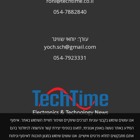
roni@techtime.co.il
054-7882840
עורך: יוחאי שוויגר
yoch.sch@gmail.com
054-7923331
אנו עושים שימוש בקבצי עוגיות לצרכים שיווקיים ושיפור חוויית השימוש באתר. איסוף
המידע באתר נעשה באופן אנונימי, למעט בטפסי יצירת קשר והרשמה לניוזלטר בהם
אתם מתבקשים למלא פרטים אישיים. אנו עושים שימוש במגוון תוכנות לאיסוף וניתוח