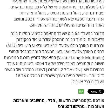
לפלטפורמות החדשות של נאס"א עוצמת עיבוד שתאפשר
לנהל מטלות כמו ניהוג אוטונומי של כלי-רכב בירח ובמאדים,
עיבוד תמונה, ניהול משימת הטיסה, ניהול התקשורת
ועוד. מעבד X280 יצא לשוק בחודש אפריל 2021 ונחשב
לאחד מהמוצרים הפופולריים ביותר של SiFive.
מדובר במעבד 64 ביט שעבר התאמה לביצוע מטלות בינה
מלאכותית ולימוד מכונה המספק יכולת טיפול בפקודות
ובנתונים באורך מילה של עד 512 ביט וביצוע חישובים (ALU)
במלים באורך של עד 256 ביט. המעבד תומך במכפל וקטורי
(Vector Length Multipier) המאפשר להריץ תוכנה המבצעת
חישובים וקטוריים באורך מילה של עד 4094 ביטים. הוא עובד
במהירות שעון של 2.3GHz, ומתוכנן לשמש כמרכיב של מחשב
גדול יותר – למשל בניית מערך אשכולות הכוללים עד 16
מעבדים בכל אשכול.
פורסם בקטגוריות:
חדשות
,
חלל
,
מחשבים ומערכות
משובצות
,
סמיקונדקטורס