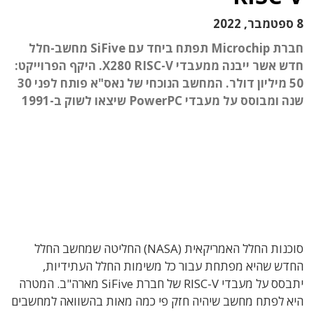
8 ספטמבר, 2022
חברת Microchip תפתח ביחד עם SiFive מחשב-חלל
חדש אשר ייבנה ממעבדי X280 RISC-V. היקף הפרוייקט:
50 מיליון דולר. המחשב הנוכחי של נאס"א פותח לפני 30
שנה ומבוסס על מעבדי PowerPC שיצאו לשוק ב-1991
סוכנות החלל האמריקאית (NASA) החליטה שמחשב החלל
החדש שהיא מפתחת עבור כל משימות החלל העתידיות,
יתבסס על מעבדי RISC-V של חברת SiFive מארה"ב. המטרה
היא לפתח מחשב שיהיה חזק פי כמה מאות בהשוואה למחשבים