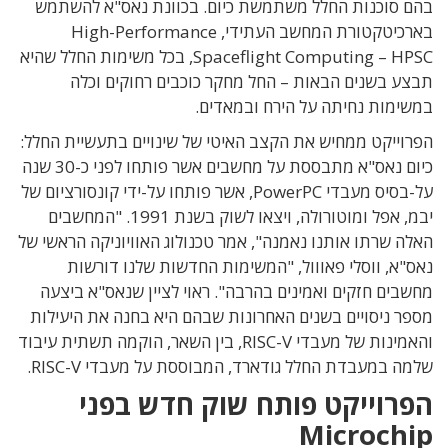
בהם סוכנות החלל משתמשת כיום. בכוונת נאס"א להשתמש
בארכיטקטורת המחשב העתידי, High-Performance
Spaceflight Computing – HPSC, בכל משימות החלל שהיא
תבצע בשנים הבאות – החל מחקר כוכבים רחוקים וכלה
במשימות נחיתה על הירח ובמאדים.
הפרוייקט ממחיש את הקצב האיטי של שינויים בתעשיית החלל:
כיום נאס"א מתבססת על מחשבים אשר פותחו לפני כ-30 שנה
על-בסיס מעבדי PowerPC, אשר פותחו על-ידי קונסורציום של
יבמ, אפל ומוטורולה, ויצאו לשוק בשנת 1991. "המחשבים
האלה שרתו אותנו נאמנה", אמר טכנולוג האוויוניקה הראשי של
נאס"א, ווסלי פאווול, "המשימות החדשות שלנו דורשות
מחשבים חזקים ואמינים בהרבה". ראוי לציין שנאס"א ביצעה
מספר ניסויים בשנים האחרונות שבהם היא בחנה את היעילות
והאמינות של מעבדי RISC-V, בין השאר, הוקמה תשתית עיבוד
שלמה במעבדת החלל גודארד, המבוססת על מעבדי RISC-V.
הפרוייקט פותח שוק חדש בפני
Microchip