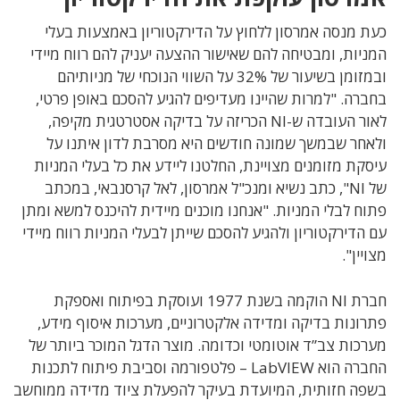
כעת מנסה אמרסון ללחוץ על הדירקטוריון באמצעות בעלי
המניות, ומבטיחה להם שאישור ההצעה יעניק להם רווח מיידי
ובמזומן בשיעור של 32% על השווי הנוכחי של מניותיהם
בחברה. "למרות שהיינו מעדיפים להגיע להסכם באופן פרטי,
לאור העובדה ש-NI הכריזה על בדיקה אסטרטגית מקיפה,
ולאחר שבמשך שמונה חודשים היא מסרבת לדון איתנו על
עיסקת מזומנים מצויינת, החלטנו ליידע את כל בעלי המניות
של NI", כתב נשיא ומנכ"ל אמרסון, לאל קרסנבאי, במכתב
פתוח לבלי המניות. "אנחנו מוכנים מיידית להיכנס למשא ומתן
עם הדירקטוריון ולהגיע להסכם שייתן לבעלי המניות רווח מיידי
מצויין".
חברת NI הוקמה בשנת 1977 ועוסקת בפיתוח ואספקת
פתרונות בדיקה ומדידה אלקטרוניים, מערכות איסוף מידע,
מערכות צב”ד אוטומטי וכדומה. מוצר הדגל המוכר ביותר של
החברה הוא LabVIEW – פלטפורמה וסביבת פיתוח לתכנות
בשפה חזותית, המיועדת בעיקר להפעלת ציוד מדידה ממוחשב