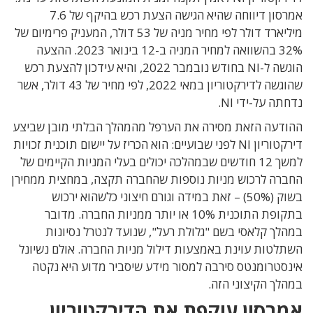
אמרסון דיווחה שהיא הגישה הצעת רכש בהיקף של 7.6
מיליארד דולר לפי מחיר מניה של 53 דולר, המעניק פרימיום של
32% בהשוואה למחיר המניה ב-12 בינואר 2023. ההצעה
הוגשה ל-NI בחודש נובמבר 2022, והיא עידכון להצעת רכש
שהוגשה לדירקטוריון במאי 2022, לפי מחיר של 43 דולר, אשר
נדחתה על-ידי NI.
ההודעה הזאת מסירה את הערפל מהמהלך הבלתי מובן שביצע
דירקטוריון NI לפני שבועיים: הוא הכריז על יישום תוכנית זכויות
למשך 12 חודשים שבמהלכה יכולים בעלי המניות הקיימים של
החברה לרכוש מניות נוספות שהחברה תקצה, במחצית ממחירן
בשוק (50%) – זאת במידה וגורם חיצוני כלשהוא ירכוש
בתקופת התוכנית 10% או יותר ממניות החברה. מדובר
במהלך קלאסי בשם "גלולת רעל", שנועד לנטרל נסיונות
השתלטות עוינת באמצעות דילול מניות החברה. אולם נשיונל
אינסטרומנטס סירבה למסור מידע שיסביר מדוע היא נקטה
במהלך הקיצוני הזה.
אמרסון עוקפת את הדירקטוריון