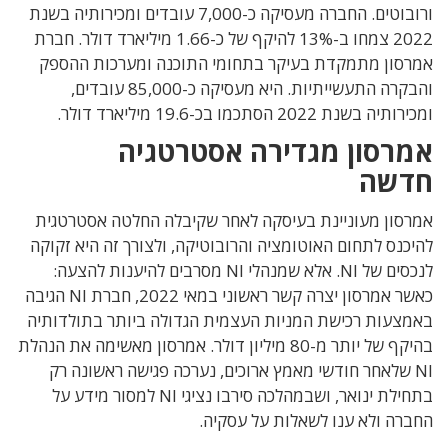
ורובוטים. החברה מעסיקה כ-7,000 עובדים ומכירותיה בשנת
2022 צמחו ב-13% להיקף של כ-1.66 מיליארד דולר. חברת
אמרסון מתמקדת בעיקר בתחומי התוכנה ומערכות ההספק
והבקרה התעשייתיות. היא מעסיקה כ-85,000 עובדים,
ומכירותיה בשנת 2022 הסתכמו בכ-19.6 מיליארד דולר.
אמרסון מגדירה אסטרטגיה
חדשה
אמרסון מעוניינת בעיסקה לאחר שקיבלה החלטה אסטרטגית
להיכנס לתחום האוטומציה והרובוטיקה, ולצורך זה היא זקוקה
לנכסים של NI. אלא שמנהלי NI מסרבים להיענות להצעה:
כאשר אמרסון יצרה קשר ראשוני במאי 2022, חברת NI הגיבה
באמצעות רכישת המניות העצמית הגדולה ביותר בתולדותיה
בהיקף של יותר מ-80 מיליון דולר. אמרסון מאשימה את הנהלת
NI שלאחר חודשי מאמץ ארוכים, נערכה פגישה ראשונה רק
בתחילת ינואר, ושבמהלכה סירבו נציגי NI למסור מידע על
החברה ולא ענו לשאלות על עסקיה.