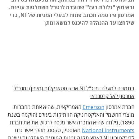
ובאימוץ "גלולת רעל" שנועדה לנטרל השתלטות עויינת.
אמרסון פירסמה מכתב פתוח לבעלי המניות של NI, כדי
שילחצו על ההנהלה להיכנס למשא ומתן
בתמונה למעלה: מנכ"ל NI אריק סטארקלוף (מימין) ומנכ"ל
אמרסון לאל קרסנבאי
חברת אמרסון
Emerson
האמריקאית, שהיא אחת מחברות
מוצרי החשמל והאלקטרוניקה הוותיקות בעולם (הוקמה בשנת
1890), גילתה שהיא החברה אשר מנסה לרכוש את את חברת
National Instruments
מאוסטין, טקסס. מהלך אשר גרם
לדירקטוריון NI לאמץ תקנה זמנית המונעת השתלטות עויינת.