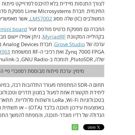
לצורך התנסות מיידית בלא להיכנס לפרוייקט פיתוח ותכנון, ניתן ל
המשולבים (IC) שלה מסוג
LMS7002
, אשר מאפשרים לבצ
החברה גם מספקת כרטיס מודפס זעיר
mini board
בקהילייה המקוונת
MyriadRF
ערכה של
Grove Studio
. חברת Analog Devices מספקת המודול הלימודי המלא
Zynq 7000 FPGA ואת רכיבי ה-RF ממשפחת
9363
שלה, PlutoSDR, תומכת ב-GNU Radio, ב-MatLab/Simulink וב-Pothosware.
מימין: ערכת פיתוח מבוססת רספברי פיי הכוללת SDR. משמאל: פלטפורמת הלימוד של אנלוג די
תחום ה-SDR המתפתח מעורר התלהבות רבה, 
ליחידת תקשורת אחת לפעול במגוון תדרים וטכנולוג
בטכנולוגיות LoRa ,Wi-Fi ורשתו
הגדולה של רדיו מוגדר-תוכנה, והמפתח להמשך הת