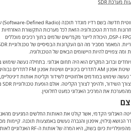
 מערכת SDR
במהלך שנות ה-70 הופיעה טכ
חרונות חודרת הטכנולוגיה הזאת לכל מערכות התקשורת האזרחיות
והמסחריות, בזכות שיפור גדול בביצועים של רכיבי FPGA ו-DSP, היכולת לייצר מקמ"שים שלמים בתוך רכיבים מוכללים
כישורים מיוחדים וברוב המקרים הוא היה תחום אנלוגי. בתחילה נעשה שימוש 
על-גבי קוד מורס, לאחר מכן אימצו תחנות שידור את שיטת אפנון AM לתדרים בינוניים ושי
 כאשר נעשה שימוש במודמים אלחוטיים לשידור וקליטת אותות דיגיטליים,
נעשה באמצעות המרת אותות
מהמערכת את המרכיב האנלוגי כמעט לחלוטין.
צם
יוני במקלט SDR הא מעגל הקליטה האנלוגי הקדמי, אשר קולט את האותות החלשים המגיעים מהא
הנושא (גילוי), איפנון והגברה נעשים באמצעות תוכנה. קיימות מס
גישות ליישום SDR, כאשר הדרך הישירה ביותר ואחת מהפופלריות כיום בשוק, היא המרה של אותות ה-RF ה