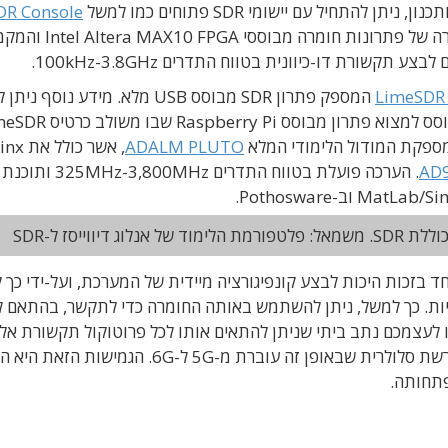
התחיל עם יישומי SDR פתוחים כמו למשל
DR Console
החינמית. חברת Lime Microsystems מספקת סדרה של פתרונות 
ע תקשורת דו-כיוונית בטווח התדרים 100kHz-3.8GHz.
LimeSDR 
המספק פתרון SDR מבוסס USB מלא. מידע נוסף נ
ADALM PLUTO
, אשר כולל 
AD
. הערכה פועלת בטווח התדרים Hz
ווייסז ל-SDR
במיוחד בזכות היכות לבצע קונפיגורציה מיידית של המערכת, ועל-ידי כך
יות. כך למשל, ניתן להשתמש באותה החומרה כדי לתקשר, בהתאם ל
ת סלולריות. תתארו לעצמכם נתב ביתי שניתן להתאים אותו לכל פרוטוקול תקשורת א
באמצעות עידכון תוכנה בלבד (OTA) – או תשתית רשת סלולרית שבאופן זה עוברת מ-5G ל-G
פתחותה.