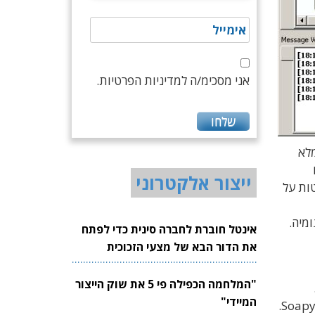
אני מסכימ/ה למדיניות הפרטיות.
בגדלים ובמחירים משתנים: החל מדונגל USB במחיר של 25 דולר וכלה במקמ"ש SDR מלא
ם
ייצור אלקטרוני
ל החלטות על
מיה.
אינטל חוברת לחברה סינית כדי לפתח
את הדור הבא של מצעי הזכוכית
לשבבים
"המלחמה הכפילה פי 5 את שוק הייצור
 מבוססת על הרחבות DSP ו-SDR של Matlab ו-Simulink.
המיידי"
(בתמונת ה-GUI למעלה), המתבססת על GNU Radio בשילוב עם SoapySDR.