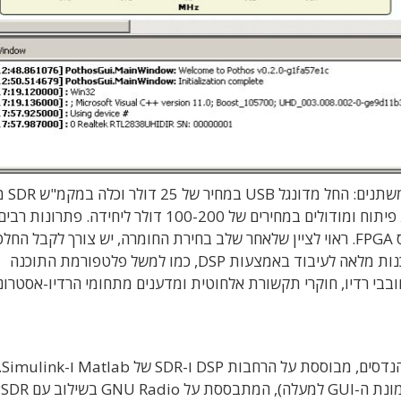
בשוק קיימים פתרונות SDR רבים 
במחיר של 6,000 דולר ליחידה. ניתן גם להשיג ערכות פיתוח ומודולים במחירים של 100-200 דולר ליחידה. פתרונות רבי
מבוססים על רכיבי RFIC המשולבים עם מעבד מבוסס FPGA. ראוי לציין שלאחר שלב בחירת החומרה, יש צורך לקב
אופן התכנות שלה. ניתן למשל להשיג פלטפורמת תכנות מלאה לעיבוד באמצעות DSP, כמו למשל פלטפורמת התוכנה
ובבי רדיו, חוקרי תקשורת אלחוטית ומדענים מתחומי הרדיו-אסטרונו
פלטפורמת תוכנה פופולרית נוספת, בעיקר בקרב מהנדסים,