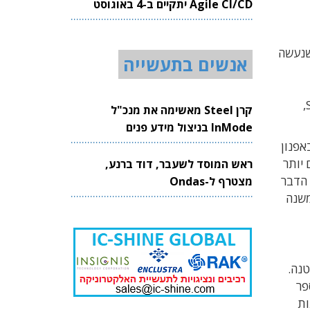
Agile CI/CD יתקיים ב-4 באוגוסט
2026
נולוגיית תקשורת אלחוטית חדשה בשם רדיו מוגדר תוכנה (Software-Defined Radio) שנעשה
אנשים בתעשייה
(IC) וההתפתחות המהירה של רשתות תקשורת סלולריות. המאמר מסביר מה הם העקרונות הבסיסיים של טכנולוגיית SDR,
קרן Steel מאשימה את מנכ"ל
InMode בניצול מידע פנים
באפנון
טות אפנון FM לתדרים גבוהים יותר
ראש המוסד לשעבר, דוד ברנע,
 הדבר
מצטרף ל-Ondas
 דיגיטליים לאנלוגיים לצורך השידור, ולהיפך לצורך הקליטה. אולם הופעת טכנולוגיית SDR משנה
נטנה.
פר
אנלוגיים לאותות