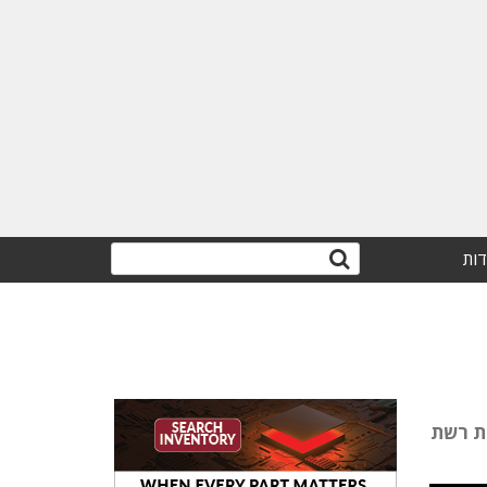
דות
ית רשת