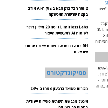
S
צוואר הבקבוק הבא בשוק ה-AI אורב
חומרה מבוססי Intel Altera MAX10 FPGA והמקמ"שים
בקצה שרשרת האספקה
יתן לקבל
Limitless Labs גייסה 20 מיליון דולר
. ניתן אפילו יישום מבוסס למצוא פתרון מבוסס Raspberry Pi שבו משולב כרטיס LimeSDR עם
לפיתוח AI לתעשיית הייצור
את Xilinx
325MHz-3,800M ותוכנת הפיתוח
RH בונה ברומניה תשתית ייצור ביטחוני
ישראלית
 לאפשר
סמיקונדקטורס
צורך,
לחוטי –
6. הגמישות הזאת היא ההבטחה
מכירות טאואר ברבעון צמחו ב-24%
אינטל מגבשת תשתית פעילות ייעודית
בתחום הרובוטיקה