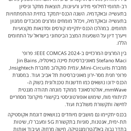
רב-תחומי לחילופי מידע ורעיונות, תוצאות מחקר וניסיון
בתעשייה ובאקדמיה. השנה הכנס יתמקד בחזית ההתפתחויות
בתעשייה ובאקדמיה, ויכלול מומחים ומרצים מכובדים ממגוון
תחומים. במהלכו הכנס יתקיימו קורסים וסדנאות מקצועיות
וייערך דיון על השפעות המצב הביטחוני בישראל על התחומים
הללו.
בין המרצים המרכזיים ב-IEEE COMCAS 2024: פרופ'
Stefano Maci מאוניברסיטת סיינה באיטליה, Jin Bains
מחברת Mini-Circuits, עמית סוקולוב מחברת Insightech,
פרופ' חגית מסר-ירון מאוניברסיטת תל אביב ועוד. במסגרת
הכנס ידונו נושאים כמו חדשנות טכנולוגית בשוק ה-
mmWave, אולטרסאונד ממוקד מונחה תהודה מגנטית
לניתוחי מוח, שימוש אופורטוניסטי בקישורי מיקרוגל מסחריים
לחישה ותקשורת משולבת ועוד.
בכנס יתקיימו גם מושבים מיוחדים בנושאים דוגמת אקוסטיקה
תת-ימית, אנטנות, סוגיות בתקשורת 5G ומעבר לו, שיטות
בתדר גבוה באלקטרומגנטיקה, חישה מרחוק ועיבוד אותות