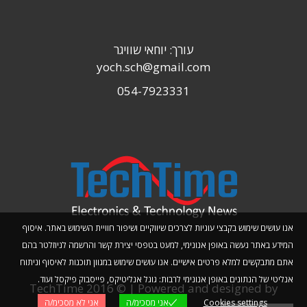
עורך: יוחאי שוויגר
yoch.sch@gmail.com
054-7923331
אנו עושים שימוש בקבצי עוגיות לצרכים שיווקיים ושיפור חוויית השימוש באתר. איסוף
המידע באתר נעשה באופן אנונימי, למעט בטפסי יצירת קשר והרשמה לניוזלטר בהם
אתם מתבקשים למלא פרטים אישיים. אנו עושים שימוש במגוון תוכנות לאיסוף וניתוח
אנליטי של הנתונים באופן אנונימי לרבות: גוגל אנליטיקס, פייסבוק פיקסל ועוד.
TechTime 2016 © | Powered and designed by
Cookies settings
אני מסכימ/ה
אני לא מסכימ/ה
Planwize