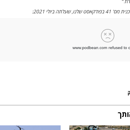
ח."
ותך