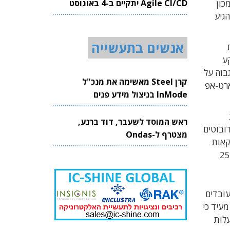
Agile CI/CD יתקיים ב-4 באוגוסט
כון
2026
ף המלונאות צפוי לצמוח בשנים הקרובות בקצב שנתי מסחרר של 25.7% ולהגיע
אנשים בתעשייה
ע
בוה על
קרן Steel מאשימה את מנכ"ל
ארט-אפ
InMode בניצול מידע פנים
ברת
ראש המוסד לשעבר, דוד ברנע,
רובוטים
מצטרף ל-Ondas
רודס" בתל אביב. בעבר דיווחה Robotize על עסקאות
ך למלון עד 25%
 המלונות, בענף המלונאות בישראל מועסקים כ-40 אלף עובדים, נכון לסוף 2022, ונדרשים עוד כ-5,000 עובדים
יטווך, מנהל הפיתוח העסקי של Robotize, מעיד כי
עלות