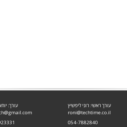
עורך ראשי: רוני ליפשיץ
עורך: יוחא
sch@gmail.com
roni@techtime.co.il
923331
054-7882840