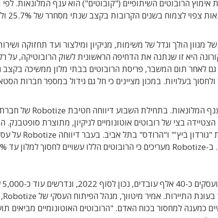
ימוץ הרובוטים השיתופיים ("קובוטים") הוא ענף המלונאות. לפי מ
Research Dive, שוק הרובוטים העולמי לענ
 מגוון הולך וגדל של משימות, מניקיון ומילצור ועד תחזוקה ושירות
ורונה היא זו שנתנה את הדחיפה הראשונית לשוק הרובוטיקה, על רק
ם, גם לאחר תום המשבר, פריסת הרובוטים בבתי מלון ממשיכה בקצב ג
ולחסוך בעלויות. במכון מציינים כי חל גם גידול במספר חברות הסט
גם בישראל ניכר אימוץ גובר של פתרונות רובוטיים בענף המלונאות. בתחילת השבוע דיווחה חטיבת Robotize של ח
 הצטיידה בצי של רובוטים אוטונומיים לניקיון, מתוצרת סופטבנק. ה
הראשונים בעסקה כבר פרוסים בבתי המלון של הרשת "גורדון ביץ'" ו"ה
 הללו
עשויים לחסו
לפי התאחדות
 בעונת התיירות.
אמיר מ
מיים כמענה למחסור בכוח האדם.
"הרובוטים האוטונומיים מביאים תו