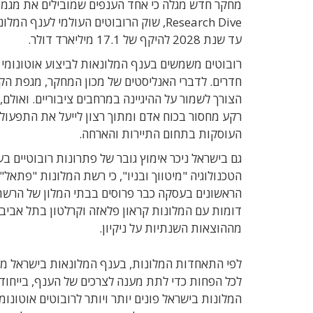
מחקר חדש מגלה כי אחד הענפים שמובילים את מגמת א
עד שנת 2028 להיקף של 17.1 מיליארד דולר.
רובוטים משמשים בענף המלונאות לביצוע אוטונומי של
חדרים. לדברי האנליסטים של מכון המחקר, מגפת הק
הצורך לשמור על ההיגיינה במרחבים ציבוריים. ואול
רקע מחסור בכוח אדם ומתוך רצון לייעל את התפעול 
העוסקות בתחום התיירות והארחה.
הטכנולוגיה "מיטווך ובניו", כי רשת המלונות "פתאל"
דומות עם המלונות קראון פלאזה וקרלטון בתל אביב. ב-Robotize מעריכים כי הרובוטים
מההוצאות השנתיות על ניקיון.
לכל הפחות כדי לתת מענה לצרכים של הענף, בייחוד
המלונות בישראל פונים יותר ויותר לרובוטים אוטונו