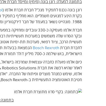
בתמונה למעלה: רונן בונה (מימין) ומייסד חברת אלמו
רונן בונה נכנס לתפקיד מנכ"ל חברת חברת אלמו (
ol
בקרת הינע למנועים חשמליים. הוא מחליף בתפקיד א
1988. מונהייט נשאר במעמד של חבר דירקטוריון ומשמש בתפקיד יועץ של הנהלת החברה.
חברת אלמו מעסיקה כ-330 עובד
ובקר הסרוו שלה משמשים במערכות תעשייתיות רבות בע
לחברת חברת
Bosch Rexroth
הישראלית, בוש שילמה כ-700 מיליון דולר תמורת אלמו.
אלמו, שימש כמנהל מוצרים ופיתוח של החברה. "אלמ
חטיבת האוטומציה התעשייתית ב-Bosch Rexroth, תומאס פכנר, "אשר התעצמה מאז הפכה לחברה בת שלנו".
בתמונה: 