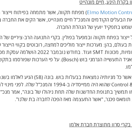
 בקרת הינע, חיים מונהייט
Elmo Motion Contr
) מפתח תקווה, אשר מתמחה בפיתוח וייצור 
ת הבעלים הקודמים והמנכ"ל חיים מונהייט, אשר הקים את החברה 
ים ומחזיקה במפעל ייצור בפתח תקווה ובמפעל בפולין. בקרי התנועה הרב-ציריים של
ולם, בהן: מערכות ייצור מוליכים למחצה, רובוטים בקווי הייצור 
תעשיית הרכב, ציוד רפואי, מערכות תת-ימיות אוטונומיות, מכונות SMT ועוד. בחודש נובמבר 
הנמצאת בבעלות תאגיד התעשייה הגרמני בוש (Bosch). על פי הערכות שפורסמ
לאחר שהיא רכשה את חברת Control & Robotics Solutions שהוא היה ממייסדיה ב-1994 והמנכ"ל שלה.
ו תמשיך בתנופת החדשנות שלה תחת ניהולו של בונה", אמר מנכ"ל
בקרי סרוו מתוצרת חברת אלמו