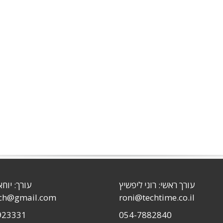
עורך ראשי: רוני ליפשיץ
עורך: יוחא
sch@gmail.com
roni@techtime.co.il
923331
054-7882840