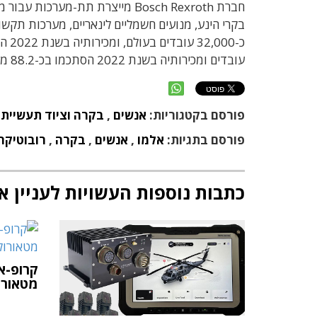
חברת Bosch Rexroth מייצרת תת-מע
בקרי הינע, מנועים חשמליים לינאריים, מערכות תקש
עובדים ומכירותיה בשנת 2022 הסתכמו בכ-88.2 מיליארד אירו.
פורסם בקטגוריות:
אנשים
,
בקרה וציוד תעשייתי
פורסם בתגיות:
אלמו
,
אנשים
,
בקרה
,
רובוטיקה
כתבות נוספות העשויות לעניין א
קרופ-א
מטאורו