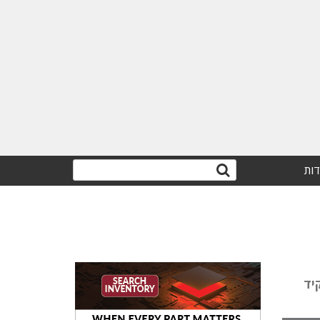
דות
קיד