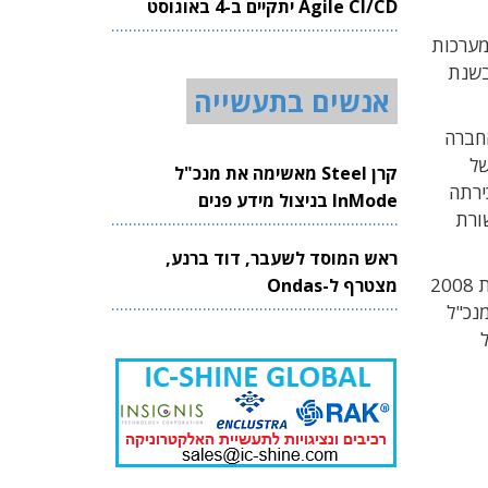
Agile CI/CD יתקיים ב-4 באוגוסט
2026
מערכות
בשנת
אנשים בתעשייה
 החברה
של
קרן Steel מאשימה את מנכ"ל
2022 הושלמה עסקת מכירתה
InMode בניצול מידע פנים
ו בתקשורת
ראש המוסד לשעבר, דוד ברנע,
כיום אלמו פועלת כחברה עצמאית שמרכזה בישראל, אשר כל מניותיה נמצאות בבעלות בוש. בונה (58) הגיע לאלמו בשנת 2008
מצטרף ל-Ondas
 לפני מינוי למנכ"ל