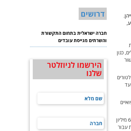
דרושים
יהן.
 מונע,
חברה ישראלית בתחום התקשורת
והשרתים מגייסת עובדים
שת
יועד למטופלים, כגון
בוחנים מכשור
הירשמו לניוזלטר
שלנו
לטורים
 ו-40% ממכשור המיועד
ואיים
בשבוע שעבר השלימה קלארוטי סבב גיוס נוסף, בהיקף של 100 מיליון דולר, אשר העלה את סך גיוסיה מאז הקמתה ל-635 מיליון
 עבור