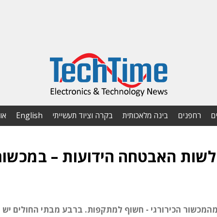
ם
רחפנים
בינה מלאכותית
בקרה וציוד תעשייתי
English
או
ולשות האבטחה הידועות – במכשור
ע מהמכשירים הרפואיים כוללים חולשה, 4% מהמכשור הכירורגי - חשוף למתקפות. ברבע מבתי החולי