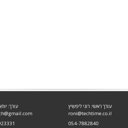
עורך ראשי: רוני ליפשיץ
עורך: יוחא
sch@gmail.com
roni@techtime.co.il
923331
054-7882840