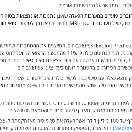
 חולים – מתקשר על גבי רשתות אורחים.
רים הרפואיים המחוברים פועלים במערכות הפעלה שאינן נתמכות או נמצאות בסוף חי
מתוך המכשירים שאינם נתמכים, 32% הם מכשירי הדמיה, כולל מערכות רנטגן ו-MRI, החיוניים לאבחון ולטיפול רפואי
הדוח בחן מכשירים בעלי ציוני EPSS (Exploit Prediction Scoring System) גבוהים, המייצגים את ההסתברות שחול
תוכנה תנוצל במרחב הסייבר, בסולם של אפס עד מאה. מניתוח הנתונים עולה כי 11% מהמכשור הרפואי המ
משאבות עירוי, ו-10% מהמכשור הכירורגי בחדרי ניתוח, כוללים חולשות אבטחה עם ציוני EPSS גבוהים. כאשר 
 ומצא כאלה עם סיכוי גבוה לכשל, כולל דפיברילטורים, שערי דפיברי
ומערכות ניתוח רובוטיות. המחקר הראה גם כי 66% ממכשירי ההדמיה, 54% מהמכשירים הכירורגיים
 לפתח מדיניות ואסטרטגיות שיבטיחו כי מכשירים ומערכות ניהול רפ
 גישה מאובטחת מרחוק, תעדוף ניהול סיכונים והטמעת סגמנטציה".
Mediga
) מתל אביב, המספקת פתרונות לאבטחת תשתיות קריטיות