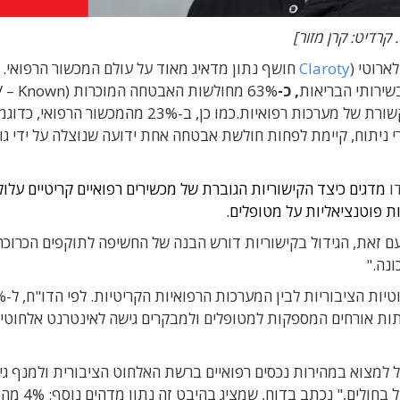
קרדיט: קרן מזור]
ארוטי (
Claroty
חושף נתון מדאיג מאוד על עולם המכשור הרפואי. 
ירותי הבריאות
, כ-
63% מחולשות האבטחה המוכרות (n
Exploited Vulnerabilities) נמצאות ברשתות תקשורת של מערכות רפואיות.כמו כן, ב-23% מהמכשור הרפואי
יים וציוד רפואי לחדרי ניתוח, קיימת לפחות חולשת אבטחה אחת ידועה שנוצלה על ידי ג
ו
מדגים כיצד הקישוריות הגוברת של מכשירים רפואיים קריטיים עלול
ת פוטנציאליות על מטופלים.
ם זאת, הגידול בקישוריות דורש הבנה של החשיפה לתוקפים הכרוכה
ונה."
ות הציבוריות לבין המערכות הרפואיות הקריטיות. לפי הדו"ח,
ל-
ות אורחים המספקות למטופלים ולמבקרים גישה לאינטרנט אלחוטי, 
ול למצוא במהירות נכסים רפואיים ברשת האלחוט הציבורית ולמנף גי
כגשר כניסה לרשתות פנימיות שבהן שוכן ציוד ה