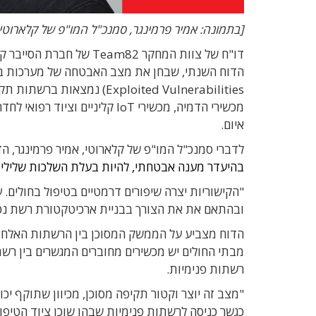
[בתמונה: אמיר פרמינגר, סמנכ"ל המו"פ של קלארוטי. 
דו"ח של
צוות המחקר Team82
של חברת הסייבר קל
ה
דוח השנתי, שבחן את מצב האבטחה של מערכות בש
מכשירי הדמיה, מכשירי IoT קלינ
איום.
לדברי סמנכ"ל המו"פ של קלארוטי, אמיר פרמינגר, הד
בהיעדר מענה אבטחתי, להיות בעלת השלכות שליליו
"הקישוריות יצרה שיפורים דרמטיים בטיפול בחולים.
ע
ובהתאם את את הצורך בבניית ארכיטקטורת רשת נכ
הדוח מצביע על הממשק המסוכן בין הרשתות האלחוטי
מבתי החולים יש מכשירים מחוברים המגשרים בין רשת
רשתות פנימיות.
"מצב זה יוצר וקטור תקיפה מסוכן, מכיוון שתוקף יכ