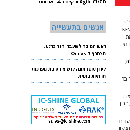
Agile CI/CD יתקיים ב-4 באוגוסט
2026
לפי
אנשים בתעשייה
KEV – Know
, כדוגמת
ורמי
ראש המוסד לשעבר, דוד ברנע,
מצטרף ל-Ondas
ה,
לירון טופז מונה לנשיא חטיבת מערכות
תרמיות בתאת
 בה
22%
לבין
שה זו
טיפול בחולים," נכתב בדוח, שמציג בהיבט זה נתון מדהים נוסף: 4% מהמכשור