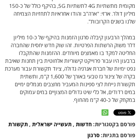
מקומית מתשתיות 4G לתשתיות 5G, בהיקף כולל של כ-150
מיליון דולר. ארזי: "ארה"ב והודו אחראיות לתחזיות הצמיחה
שלנו בשנים הקרובות".
במהלך הרבעון קיבלה סרגון הזמנות בהיקף של כ-10 מיליון
דלר משוק הרשתות הפרטיות. זהו שוק חדש יחסית שהחברה
החליטה למקד בו מאמצים מיוחדים. ההזמנות שהתקבלו
ברבעון היו עבור פרוייקט קישוריות אלחוטית בין תחנות שאיבת
נפט ימיות של חברת אנרגיה גדולה, ציוד תקשורת עבור מערכת
בקרה של צינור גז טבעי באורך של 1,600 ק"מ, ותשתית
תקשורת נייחת לצי ספינות המעביר מחצבים מנמלים ימיים
במים רדודים, אל כלי שיט גדולים המצוןיים במים עמוקים
במקחק של כ-40 ק"מ מהחוף.
פורסם בקטגוריות:
חדשות
,
תעשייה ישראלית
,
תקשורת
פורסם בתגיות:
סרגון