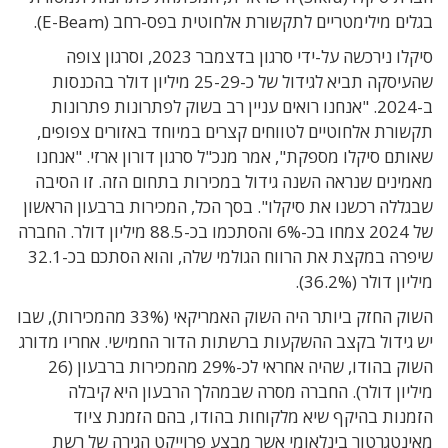
בגלים מילימטריים לתקשורת אלחוטית בפס-רחב (E-Beam).
סיקלו נירכשה על-ידי סרגון בדצמבר 2023, וסרגון צופה
שהעיסקה תביא לגידול של כ-25-29 מיליון דולר בהכנסות
ב-2024. "אנחנו רואים עניין רב בשוק לפתרונות פתרונות
תקשורת אלחוטיים לטווחים קצרים במיוחד באזורים צפופים,
שאותם סיקלו מספקת", אמר מנכ"ל סרגון דורון ארזי. "אנחנו
מאמינים שנראה השנה גידול במכירות בתחום הזה. זו הסיבה
שבגללה רכשנו את סיקלו". בסך הכל, המכירות ברבעון הראשון
של 2024 צמחו בכ-6% והסתכמו בכ-88.5 מיליון דולר. החברה
שיפרה במקצת את הרווח הגולמי שלה, והוא הסתכם בכ-32.1
מיליון דולר (36.2%).
השוק החזק ביותר היה השוק האמריקאי (33% מהמכירות), שבו
יש גידול בקצב ההשקעות ברשתות הדור החמישי. אחריו מדורג
השוק בהודו, שהיה אחראי לכ-29% מהמכירות ברבעון (26
מיליון דולר). החברה מסרה שבמהלך הרבעון היא קיבלה
הזמנות בהיקף שיא מלקוחות בהודו, בהם הזמנת ציוד
מאינטגרטור בינלאומי אשר מבצע פרוייקט הגירה של רשת