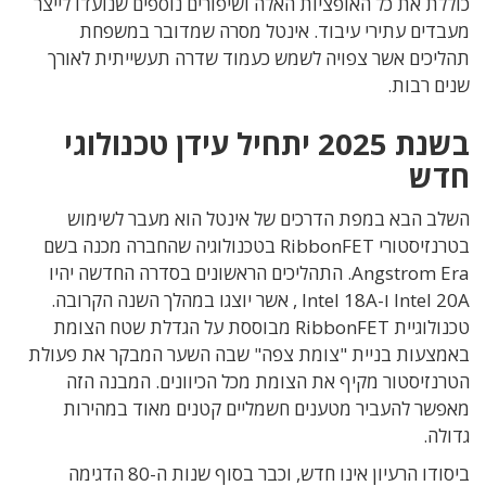
כוללת את כל האופציות האלה ושיפורים נוספים שנועדו לייצר
מעבדים עתירי עיבוד. אינטל מסרה שמדובר במשפחת
תהליכים אשר צפויה לשמש כעמוד שדרה תעשייתית לאורך
שנים רבות.
בשנת 2025 יתחיל עידן טכנולוגי
חדש
השלב הבא במפת הדרכים של אינטל הוא מעבר לשימוש
בטרנזיסטורי RibbonFET בטכנולוגיה שהחברה מכנה בשם
Angstrom Era. התהליכים הראשונים בסדרה החדשה יהיו
Intel 20A ו-Intel 18A , אשר יוצגו במהלך השנה הקרובה.
טכנולוגיית RibbonFET מבוססת על הגדלת שטח הצומת
באמצעות בניית "צומת צפה" שבה השער המבקר את פעולת
הטרנזיסטור מקיף את הצומת מכל הכיוונים. המבנה הזה
מאפשר להעביר מטענים חשמליים קטנים מאוד במהירות
גדולה.
ביסודו הרעיון אינו חדש, וכבר בסוף שנות ה-80 הדגימה