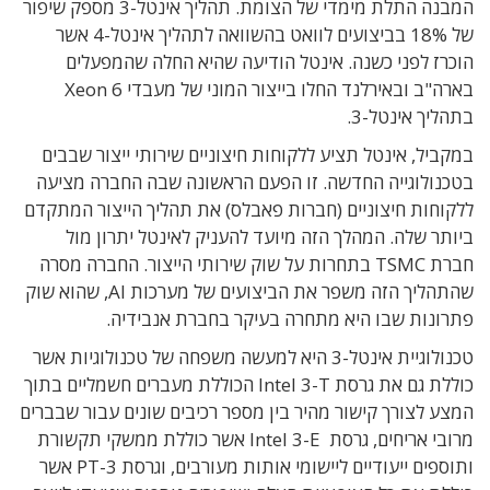
המבנה התלת מימדי של הצומת. תהליך אינטל-3 מספק שיפור
של 18% בביצועים לוואט בהשוואה לתהליך אינטל-4 אשר
הוכרז לפני כשנה. אינטל הודיעה שהיא החלה שהמפעלים
בארה"ב ובאירלנד החלו בייצור המוני של מעבדי Xeon 6
בתהליך אינטל-3.
במקביל, אינטל תציע ללקוחות חיצוניים שירותי ייצור שבבים
בטכנולוגייה החדשה. זו הפעם הראשונה שבה החברה מציעה
ללקוחות חיצוניים (חברות פאבלס) את תהליך הייצור המתקדם
ביותר שלה. ה
מהלך הזה מיועד להעניק לאינטל יתרון מול
חברת
TSMC
בתחרות על שוק שירותי הייצור. החברה מסרה
שהתהליך הזה משפר את הביצועים של מערכות AI, שהוא שוק
פתרונות שבו היא מתחרה בעיקר בחברת אנבידיה.
טכנולוגיית אינטל-3 היא למעשה משפחה של טכנולוגיות אשר
כוללת גם את גרסת Intel 3-T הכוללת מעברים חשמליים בתוך
המצע לצורך קישור מהיר בין מספר רכיבים שונים עבור שבברים
מרובי אריחים, גרסת Intel 3-E אשר כוללת ממשקי תקשורת
ותוספים ייעודיים ליישומי אותות מעורבים, וגרסת 3-PT אשר