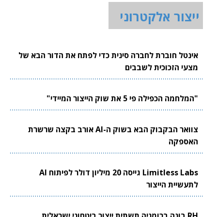
ייצור אלקטרוני
אינטל חוברת לחברה סינית כדי לפתח את הדור הבא של
מצעי הזכוכית לשבבים
"המלחמה הכפילה פי 5 את שוק הייצור המיידי"
צוואר הבקבוק הבא בשוק ה-AI אורב בקצה שרשרת
האספקה
Limitless Labs גייסה 20 מיליון דולר לפיתוח AI
לתעשיית הייצור
RH בונה ברומניה תשתית ייצור ביטחוני ישראלית