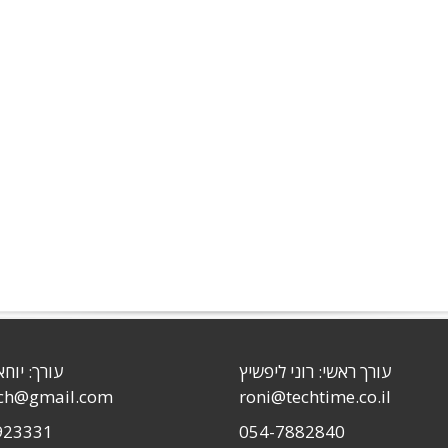
עורך ראשי: רוני ליפשיץ
עורך: יוחא
sch@gmail.com
roni@techtime.co.il
923331
054-7882840