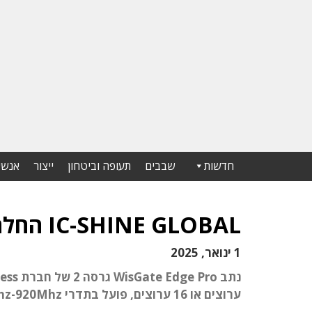
חדשות
שבבים
תעופה וביטחון
ייצור
אנשי
IC-SHINE GLOBAL החלה להפיץ את נתבי RakWireless
1 ינואר, 2025
ערוצים או 16 ערוצים, פועל בתדרי 917Mhz-920Mhz ומאושר לתקן הישראלי AS923-4