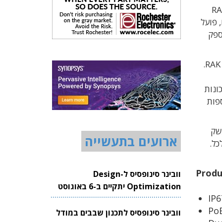
RA
לשימוש חיצוני המספק 8 ערוצים או 16 ערוצים, פועל
פק
RAK 
ונות
פות
שק
ארועים בתעשייה
כל.
Produ
וובינר סינופסיס ל-Design
Optimization יתקיים ב-6 באוגוסט
IP6
2026
PoE
וובינר סינופסיס לתכנון שבבים במודל