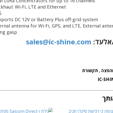
l LoRa Concentrators for up to 16 channels
khaul: Wi-Fi, LTE and Ethernet
S
ports DC 12V or Battery Plus off-grid system
ernal antenna for Wi-Fi, GPS, and LTE, External ant
ing gasp
/אלעד:
sales@ic-shine.com
והפצה
,
תקשורת
IC-SHI
ותך