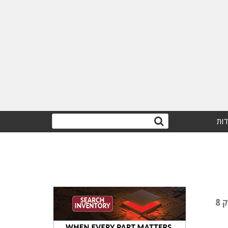
דות
נתב WisGate Edge Pro גרסה 2 של חברת RAKwireless הסינית הוא נתב LoRaWAN לשימוש חיצוני המספק 8