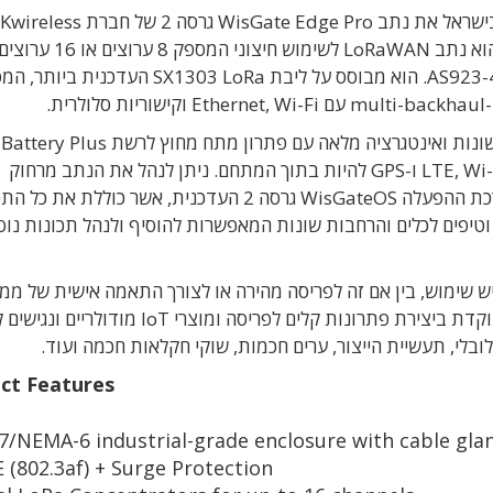
WisGate Ed גרסה 2 של חברת
Kwireless
הסינית. הנתב מדגם RAK7289V2/RAK7289CV2 הוא נתב LoRaWAN 
הוא מבוסס על ליבת
SX1303 LoRa
העדכנית ביותר
,
המס
-multi-backhaul
עם
Ethernet, Wi-Fi
וקישוריות סלולרית
.
 שונות ואינטגרציה מלאה עם פתרון מתח מחוץ לרשת
Battery Plus.
LTE, Wi-
ו
-GPS
להיות בתוך המתחם.
ניתן לנהל את הנתב מרחוק
כל התכ
וטיפים לכלים והרחבות שונות המאפשרות להוסיף ולנהל
תכונות נוס
ש שימוש
,
בין אם זה לפריסה מהירה או לצורך התאמה אישית של ממ
פתרונות קלים לפריסה ומוצרי
IoT
מודולריים ונגישים ל
לובלי
, תעשיית ה
ייצור
,
ערים חכמות
, שוקי
חקלאות חכמה ועוד
.
ct Features
7/NEMA-6 industrial-grade enclosure with cable gla
 (802.3af) + Surge Protection