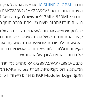
חברת
IC-SHINE GLOBAL
מהרצליה החלה להפיץ בישראל את נתב ge Pro
בתדרי 917Mhz-920Mhz ומאושר לתקן הישראלי AS923-4.
רגישות טובה יותר וביצועים משופרים
.
הנתב תומך ב
לחלופין
,
יש יציאה ייעודית לאפשרויות צריכת חשמל
עיצוב המתחם החדש של הנתב מאפשר לאנטנות
Fi
באמצעות פלטפורמת
WisDM. הנתב מגיע עם מערכת ההפעלה WisGateOS גרסה 2 העדכנית, אשר כוללת את
הקיימות וכוללת יכולות עיצוב חדש
,
אפשרויות רבות 
של הנתב, בהתאם לצורך של המשתמש
.
נתב RAK7289V2/RAK7289CV2
מתאים לכל תרחי
המשתמש והפונקציונליות
. חברת
RAKwireless ממוקדת ביצירת
התקני
RAK Modular Edge
מיועדים ליישומי
IoT
ג
nds