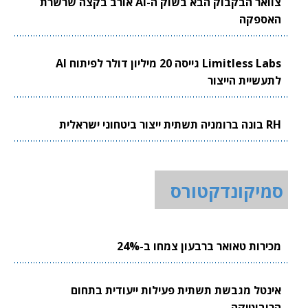
צוואר הבקבוק הבא בשוק ה-AI אורב בקצה שרשרת
האספקה
Limitless Labs גייסה 20 מיליון דולר לפיתוח AI
לתעשיית הייצור
RH בונה ברומניה תשתית ייצור ביטחוני ישראלית
סמיקונדקטורס
מכירות טאואר ברבעון צמחו ב-24%
אינטל מגבשת תשתית פעילות ייעודית בתחום
הרובוטיקה