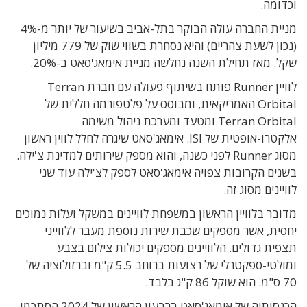
וכדומה.
מניית החברה עולה הבוקר בתל-אביב בשיעור של יותר מ-4%
(נכון לשעת צהריים) והיא נסחרת בשווי שוק של 779 מיליון
שקל. מאז תחילת השנה נחלשה מניית אימאג'סאט ב-20%.
לוויין Runner פותח בשיתוף פעולה עם חברת Terran
Orbital האמריקאית, ומבוסס על פלטפורמה חללית של
Terran Orbital ומטעד ומערכת ניהול משימה
אלקטרו-אופטית של ISI. אימאג'סאט שיגרה לחלל לווין ראשון
מסוג Runner לפני כשנה, והוא מספק שירותים למדינת צ'ילה.
בשנים הקרובות צפויה אימאג'סאט לספק לצ'ילה עוד שני
לוויינים מסוג זה.
מדובר בלוויין הראשון במשפחת לוויינים במשקל ועלות נמוכים
יחסית, אשר מספקים שכבת שירות נוספת מעבר ללווייני
תצפית גדולים. הלוויינים מספקים יכולות צילום בצבע
ומולטי-ספקטרלי של רצועות ברוחב 5.5 ק"מ וברזולוציה של
70 ס"מ. הוא שוקל 86 ק"ג בלבד.
הכנסותיה של אימאג'סאט ברבעון הראשון של 2024 הסתכמו