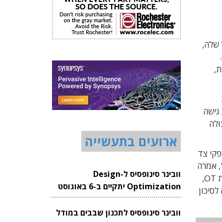
 שלה,
יפה לסיכונים שהיא יוצרת בסביבות טכנולוגיות תפעוליות (OT).
ת,
מת
 גישה
MF). כתוצאה מכך עולה
ארועים בתעשייה
פקי צד
, אמרה
וובינר סינופסיס ל-Design
, סמנכ"ל מוצרים בקלארוטי. "בעוד שהגיוני כי לארגון יהיו כלי גישה מרחוק עבור שירותי IT וגישה מרחוק לסביבות OT,
Optimization יתקיים ב-6 באוגוסט
מובילה לסיכון
2026
וובינר סינופסיס לתכנון שבבים במודל