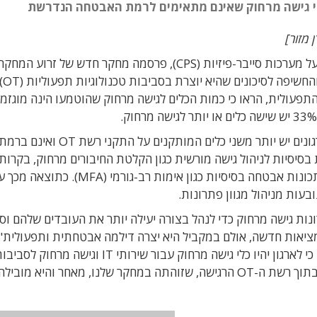
 מזור]
יבר-פיזיות (CPS), פרסמה מחקר חדש של
זרוע המחקר
Team82, על התרחבות השימוש בכלי גישה מרחוק והחש
ף מכשירים בסביבה התפעולית, הראו כי כמות הכלים לגישה מרחוק שהוטמעו הינה מוגזמ
בנוסף, מצא המחקר של Team82 , כי ל-79% מהארגונים יש יותר משני כלים המותקנים על התקני רשת OT ואינם בר
בסיסיות לניהול גישה מורשית כגון הקלטת החיבורים מרחוק, בקרות
מבוססות הרשאות לבעלי תפקידים מוגדרים ואפילו תכונות אבטחה בסיסיות כגון אימות רב-גורמי (A
בעות מניהול מגוון פתרונות.
רונות גישה מרחוק כדי לנהל בצורה יעילה יותר את העובדים שלהם וס
 מציאות חדשה, אולם במקביל היא יצרה דילמה אבטחתית ותפעולית"
זה לא מצדיק את מגמת הרחבת השימוש בכלים אלו בתוך רשת ה-OT הרגישה, שזוהתה במחקר שלנו, מאחר והיא 