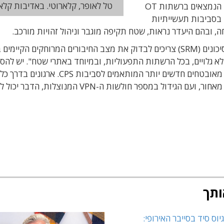
טל לאופר, קלארוטי. באדיבות קלא
בקלארוטי מסבירים כי רבים מפתרונות הגישה מרחוק הנמצאים ברשתות OT
ות בסביבות IT, אך קיומם בסביבות תעשייתיות
חה, ובהם
היעדר נראות,
שטח תקיפה מוגבר וניהול זהויות מורכב.
, "מנהלי אבטחה וניהול סיכונים (SRM) צריכים לבדוק את מצב החיבורים המרוחקים הקיימי
 לא גלויים, בכל הרשתות התפעוליות, ובמיוחד באתרי שטח". יש להסי
פתרונות גישה מרחוק ישנים לטובת פריסת פתרונות מאובטחים חדשים יותר המותאמים לסביבות CPS. ארגונים בד
פורסים פתרונות חדשים מבלי להתמקד במה שנותר מאחור, ועם הגידול במספר חולשות ה-VPN המנוצלות
ותך