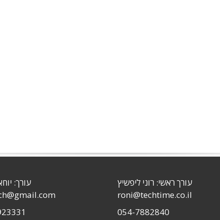
עורך ראשי: רוני ליפשיץ
עורך: יוחא
sch@gmail.com
roni@techtime.co.il
923331
054-7882840