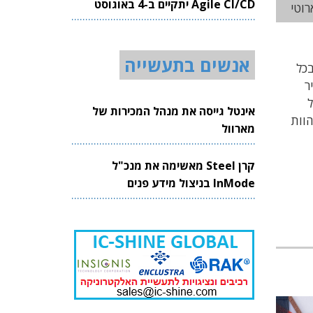
Agile CI/CD יתקיים ב-4 באוגוסט
רוטי
2026
אנשים בתעשייה
ם בכל
ר
רך כלל
אינטל גייסה את מנהל המכירות של
, הדבר יכול להוות
מארוול
קרן Steel מאשימה את מנכ"ל
InMode בניצול מידע פנים