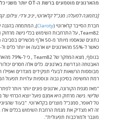
מהארגונים מוטמעים ברשת ה-OT יותר משני כלי גישה מרחוק שאינם מתאימים לרמת האבטחה הנדרשת
[בתמונה למעלה: מנכ"ל קלארוטי, יניב ורדי. צילום: קרן
חברת הסייבר קלארוטי (
Claroty
)
, המתמחה בהגנה על מערכות סי
נתונים שנאספו מיותר מ-50 אל
כאשר ל-55% מהארגונים יש ארבעה או יותר כלים ול-33% יש שישה כלים או יותר לגישה מרחוק.
האבטחה הנדרשת בארגונים. כלים אלה חסרים יכולות 
רמת החשיפה בסיכון גבוה ונוספות עלויות תפעול הנו
"מאז מגפת הקורונה, ארגונים פונים יותר ויותר לפת
שלישי. גישה מרחוק היא אמנם פועל יוצא הכרחי של
טל לאופר
מוגבר ולמורכבות תפעולית".