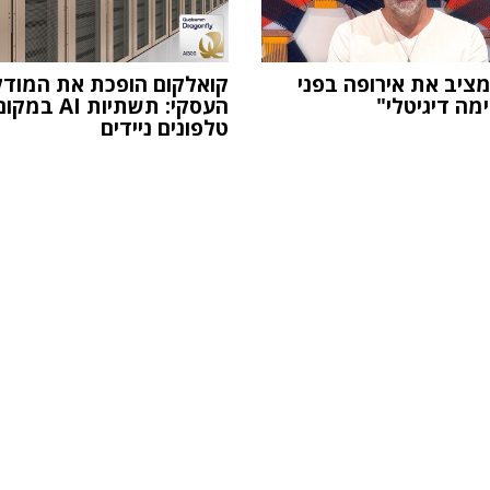
ה-AI מציב את אירופה בפני
קואלקום הופכת את המודל
מה דיגיטלי"
העסקי: תשתיות AI במק
טלפונים ניידים