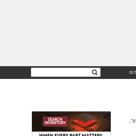
דות
ר,