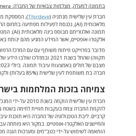
בתמונה למעלה, מצלמות צבאיות של החברה: Chimera להתקנה על-גבי רחפנים (מימין) ו-Veye להתקנה בכלי-רכב
חברת עין שלישית מנתניה (
Thirdeye
), המספקת מצ
מלאכותית (AI), נכנסת לפעילות מפתיעה ב
תמונה ואלג
אלקטרו-אופטיים, אשר המידע המגיע מהם ינותח באמצעות מערכת עיבוד
מדובר בפרוייקט פיתוח משותף עם עם המרכז הרפואי 
תקווה) שהחל בשנת 2021 ובמהלכ
חברה בת משותפת לעין שלישית (85% בעלות) ולקופ"ח כללית (15% בעלות) באמצעות חברת המסחור שלה, מור יישום.
צמיחה בזכות המלחמות בישרא
חברת עין שלישית הו
והחיישנים האלקטרו-אופטיים. במקור היא פותחה עבו
הותאמה לשימוש על-ידי כטב"מים ומערכות הגנה מפ