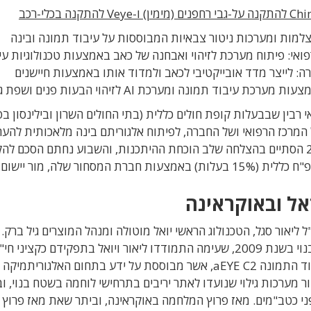
למות ומערכות ניטור צבאיות המבוססות על עיבוד תמונה ובינה
תחום הרפואי: פיתוח מערכת לזיהוי ואבחנה של כאב באמצעות טכנולוגיות עי
וריתם מבוסס בינה מלאכותית (AI). המטרה: לייצר מדד אובייקטיבי לכאב ולמדוד אותו באמצעות חיישנים
 תמונה ומערכת AI לזיהוי הבעות פנים ושפת גוף.
רבין שבבעלות קופת חולים כללית (בתי החולים השרון ובילינסון ב
ו שולבו הידע של המרכז הרפואי ושל החברה, לפיתוח אלגוריתם בינה מלאכותית לה
מצבם של חולים באמצעות עיבוד תמונה. ביולי 2023 הסתיים בהצלחה שלב הוכחת ההיתכנות, והשבוע נחתם הסכם
ל ובאוקראינה
קמה בשנת 2010 על-ידי המנכ"ל ליאור סגל, הטכנולוג הראשי יואל מוטולה ומנהל המוצרים גיל ברק
להקמת החברה צמח בעקבות חוויית לחימה בשטח בנוי בשנת 2009, שעימה התמודדו ליאור ויואל בתפקידם כקציני חי
קרביים. ליבת הטכנולוגיה של החברה היא תוכנת עיבוד התמונה aEYE C2, אשר מבוססת על ידע בתחום האלגוריתמיקה
ר מערכות גילוי שנועדו לאתר יריבים בתרחישי לוחמה בשטח בנוי, 
ני כטב"מים. מאז פרוץ המלחמה באוקראינה, וביתר שאת מאז פרוץ