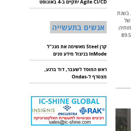
Agile CI/CD יתקיים ב-4 באוגוסט
2026
2 הסתכמו המכירות בכ-5.9 מיליון שקל. בשנת
 להיקף של
אנשים בתעשייה
לקוחותיה:
ט, רפאל, התעשייה האווירית ומשרד ההגנה האמריקאי. עין שלישית נסחרת בבורסה של תל אביב לפי שווי שוק של כ-89.5
קרן Steel מאשימה את מנכ"ל
InMode בניצול מידע פנים
ראש המוסד לשעבר, דוד ברנע,
מצטרף ל-Ondas