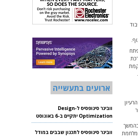
בוד
פתח
ערכת
 להקמת
ארועים בתעשייה
. הרעיון
וובינר סינופסיס ל-Design
"ר
Optimization יתקיים ב-6 באוגוסט
2026
ובהמשך
וובינר סינופסיס לתכנון שבבים במודל
 מלחמת