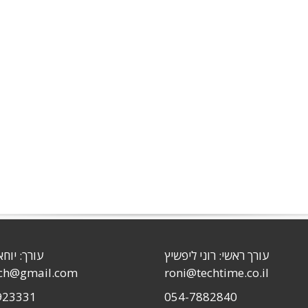
עורך ראשי: רוני ליפשיץ
עורך: יוחא
sch@gmail.com
roni@techtime.co.il
923331
054-7882840