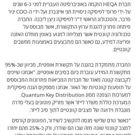
חברת HEQA הוקמה באוניברסיטה העברית לפני כ-6 שנים
על-ידי פרופ' לפיסיקה ניסויית חגי איזנברג ועל-ידי ה-COO יניר
פרבר, והטכנולוג הראשי ד"ר לפיסיקה ניצן ליבנה. החברה
פיתחה פתרון להגנת ערוץ התקשורת, אשר מבוסס על
טכנולוגיה קוונטית אשר מצליחה למנוע באופן מוחלט האזנה
ופריצה למידע, גם כאשר הם מתבצעים באמצעות מחשבים
קוונטיים.
החברה מתמקדת בהגנה על תקשורת אופטית, מכיוון שכ-95%
מתקשורת המידע עוברת כיום בסיבים אופטיים. "אנחנו שייכים
לקבוצה קטנה מאוד של חברות המביאות פתרונות המבוססים
על תופעות קוונטיות של האור. אנחנו מספקים הגנה פיסיקלית
למערכות הצפנה מסוג Quantum Key Distribution.
המערכת כוללת משדר לייזר אשר מזריק פוטונים בעלי סדרה
מוגבלת וידועה של מצבים קוונטיים לתוך סיב לייזר.
"כאשר גורם שלישי מנסה להקשיב לשידור, הפוטונים קורסים
למצב קוונטי שונה מזה שבו הם שודרו, ורק כ-25% מהם יחזרו