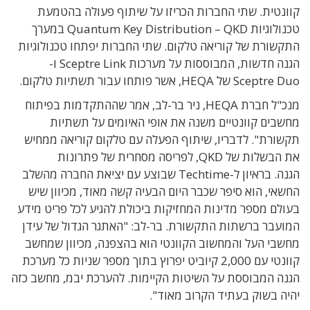
קוונטית. שתי החברות הכריזו על שיתוף פעולה בהטמעת
טכנולוגיות Quantum Key Distribution – QKD במערך
התקשורת של קוריאה טלקום. שתי החברות יפתחו טכנולוגיות
הגנה חדשות, המבוססות על מערכות Sceptre Link ו-
Sceptre Duo של HEQA, אשר פותחו עבור תשתיות טלקום.
מנכ"ל חברת HEQA, ניר בר-לב, אמר שההתקדמות בפיתוח
מחשבים קוונטיים משנה את אופי האיומים על תשתיות
תקשורת". לדבריו, שיתוף הפעלה עם טלקום קוריאה ממחיש
את הבשלות של QKD, לפריסה מסחרית של פתרונות
הגנה. בראיון ל-Techtime שבוצע עם יציאת החברה מהשלב
החשאי, הוא סיפר שכבר היום הבעיה קשה מאוד, מכיוון שיש
בעולם מספר מדינות המחזיקות ביכולת להגיע לכל פריט מידע
המועבר ברשתות התקשורת. בר-לב: "האתגר הגדול של עידן
מחשבי העל והמחשוב הקוונטי הוא בהצפנה, מכיוון שמחשב
קוונטי עם 2,000 קיוביט יפרוץ בתוך מספר שניות כל מערכת
הגנה המבוססת על השיטות הקיימות. להערכת יבמ, מחשב כזה
יהיה בשוק בעתיד הקרוב מאוד".