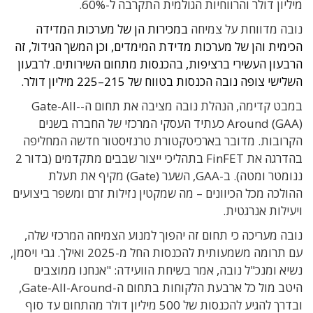
מיליון דולר והרווחיות הגולמית התקרבה ל-60%.
נובה מדווחת על צמיחה
במכירות הן של מערכות המדידה
הכימית והן של מערכות מדידת המימדים, וכן המשך הגידול, זה
הרבעון העשירי ברציפות, בהכנסות מתחום השירותים. לרבעון
השלישי צופה נובה הכנסות בטווח של 215–225 מיליון דולר.
במבט קדימה, הנהלת נובה מציבה את תחום ה-Gate-All-
Around (GAA) כעתיד העסקי המרכזי של החברה בשנים
הקרובות. מדובר בארכיטקטורת טרנזיסטור חדשה המחליפה
בהדרגה את FinFET בתהליכי ייצור שבבים מתקדמים (בדור 2
ננומטר ומטה). ב-GAA, השער (Gate) מקיף את תעלת
ההולכה מכל הכיוונים – מה שמקטין נזילות זרם ומשפר ביצועים
ויעילות אנרגטית.
נובה מעריכה כי תחום זה יהפוך למנוע הצמיחה המרכזי שלה,
עם תרומה משמעותית להכנסות החל מ-2025 ואילך. גבי ויסמן,
נשיא ומנכ"ל נובה, אמר בשיחת הוועידה: "אנחנו ממוצבים
היטב מול כל ארבעת הלקוחות בתחום ה-Gate-All-Around,
ובדרך להגיע להכנסות של 500 מיליון דולר מהתחום עד סוף