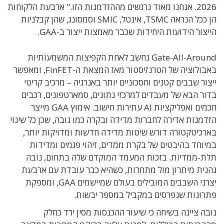
2026. אנחנו מאוד נרגשים מההזדמנות הזו." ארבעת הלקוחות
הן ככל הנראה TSMC, אינטל, SMIC וסמסונג, שהן קבלניות
הייצור הידועות היחידות שכבר מאמצות ייצור ב-GAA.
Gate-All-Around נחשב לאחת הקפיצות המשמעותיות
באבולוציה של הטרנזיסטור מאז המצאת ה-FinFET, ומאפשר
ייצור שבבים קטנים וחסכוניים יותר באנרגיה – מרכיב קריטי
בדור הבא של מעבדים למרכזי נתונים, סמארטפונים, רכבים
חכמים ואפליקציות AI עתירות חישוב. אימוץ GAA מייצר
הזדמנות אדירה לחברות מדידה ובקרה כמו נובה, שכן כל שינוי
בארכיטקטורה דורש שיטות מדידה חדשות ומדויקות יותר,
במיוחד בהיבטים של בקרת ממדים, זיהוי פגמים ומדידות
תלת-ממדיות. בזכות המעמד המוקדם שלה בתחום, נובה
נהנית מיתרון מול מתחרות, כשהיא כבר עובדת עם ארבעת
יצרני השבבים המובילים בעולם שמיישמים GAA, ומספקת
פתרונות שנפרסים במקביל במספר יבשות.
נובה ציינה בשיחה כי שיעור ההכנסות מסין ירד כחלק