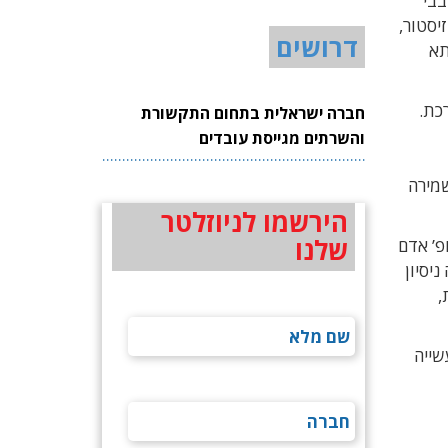
: החל ממעבדי GPU ו־CPU ועד לשבבי
בנה הטרנזיסטור,
דרושים
 בתא
מערכת.
חברה ישראלית בתחום התקשורת
והשרתים מגייסת עובדים
ולה וצריכת הספק נמוכה פי עשרה מזו של SRAM, תוך שמירה
הירשמו לניוזלטר
שלנו
רופ’ אדם
 מאיתנו לא היה ניסיון
,
שייה