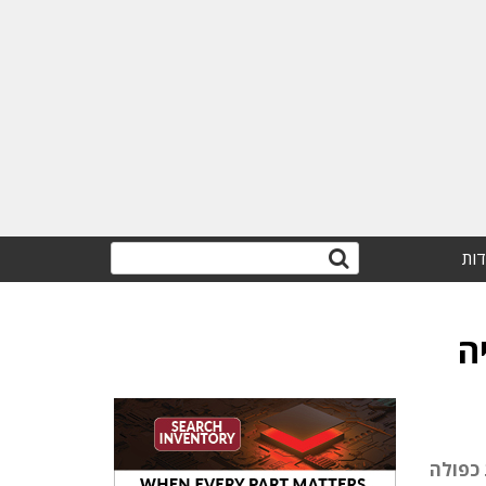
דות
ה
ת כפולה