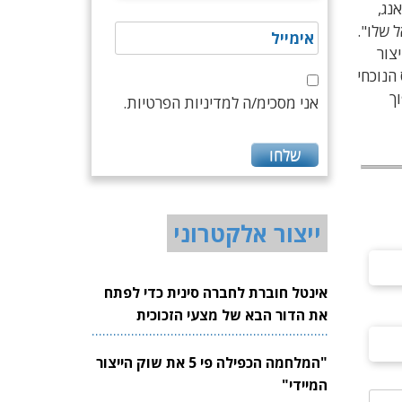
א החדשנות של NXP, ויקטור וואנג,
ל שלו".
לי ייצור
הגיוס הנוכחי
יד הלא רחוק – הזיכרון של RAAAM יהפוך
אני מסכימ/ה למדיניות הפרטיות.
ייצור אלקטרוני
אינטל חוברת לחברה סינית כדי לפתח
את הדור הבא של מצעי הזכוכית
לשבבים
"המלחמה הכפילה פי 5 את שוק הייצור
המיידי"