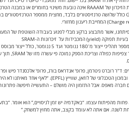
לתמונה טכנולוגיית GCRAM של RAAAM המיועדת להחליף את ה־SRAM בכל יישום
Low-power באבזרים חכמים. החדשנות בטכנולוגיית הזיכרון של RAAAM אינה נובעת משינוי בחומרים או במ
אלא בעיצוב המעגלים עצמם. תא הזיכרון של GCRAM כולל שלושה טרנזיסטורים בלבד, מחצית ממספר הטרנזיסטורים
מן: “החידוש האמיתי הוא במנגנון ה־Refresh שפיתחנו, אשר מתבצע ברקע מבלי לפגוע בעבודה השוטפת של ה
הדבר מאפשר לנו לשמור על ביצועים גבוהים ולפתור בעיות תפוקה (yield) המכבידות על זיכרונות ה-SRAM
המתקדמים". החברה כבר הדגימה את הטכנולוגיה במספר תהליכי ייצור מ־180 ננומטר ועד 5 ננומטר, כולל ייצור מבוסס
טרנזיסטורי FinFET. לטענת גיטרמן, הפתרון מאפשר צפיפות כפ
על-ידי ארבעה חוקרים: ד"ר רוברט גיטרמן, פרופ’ אנדראס בורג, פרופ’ אלכסנדר פיש ופ
תימן, לאחר כמעט עשור של מחקר משותף בבר־אילן ובמכון הטכנלוגי של לוזאן, שווייץ (EPFL). “לאף אחד
ונים חברה מאפס. אבל התזמון היה מושלם – התעשייה חיפשה פתרונות
ות מהפיתוח עצמו. “באקדמיה יש זמן לניסויים,” הוא אומר. “בתע
חת לשנה. אם אתה לא עומד בקצב, אתה מחוץ למשחק.”