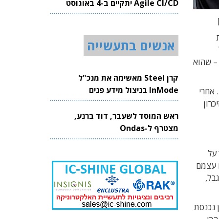
Agile CI/CD יתקיים ב-4 באוגוסט
2026
ית
אנשים בתעשייה
ייסד השותף, ד"ר רוברט גיטרמן, ההון שגויס ישמש להשלמת תהליך הקווליפיקציה לתהליך ייצור 2 ננומטר של TSMC – שהוא
קרן Steel מאשימה את מנכ"ל
InMode בניצול מידע פנים
מירות. אחרי
כרון
ראש המוסד לשעבר, דוד ברנע,
מצטרף ל-Ondas
היר ביותר על
), בעוד שהמעבדים עצמם
בוק של עידן ה־AI. כשהוא מוגבל,
ן נכנסת