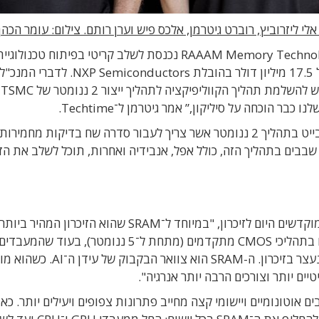
חברת הסמיקונדקטורס הישראלית־שווייצרית RAAAM Memory Technologies נכנסת לשלב קריטי בפיתוח טכנולוגי
הזיכרון שלה, GCRAM, לאחר השלמת סבב גיוס A של 17.5 מיליון דולר בהובלת NXP Semiconductors. לדברי המנכ"ל
והמ
בר הוכחה על סיליקון,” אמר גיטרמן ל־Techtime.
“כעת אנחנו מייצרים שבב זכרון בנפח של 256 מגה־בייט בתהליך 2 ננומטר אשר צריך לעבור סדרה שח בדיקות מח
בים בתהליך הזה, כולל אפל, אנבידיה ואחרות, תוכל לשלב את הזי
גיטרמן הסביר שכ־50% משטח השבבים הדיגיטליים מוקדשים היום לזיכרון, "במיוחד ל־SRAM שהוא הזיכרון המ
השבב. אלא שה־SRAM הגיע לקצה גבול המזעור שלו בתהליכי CMOS מתקדמים (מתחת ל־5 ננומטר
ממשיכים להתכווץ ולגדול בביצועים. כלומר חוק מור נעצר בזיכרון. ה-SRAM הוא צוואר הבק
ם אוטונומיים ויישומי קצה מחייב פתרונות צפופים ויעילים יותר. כא