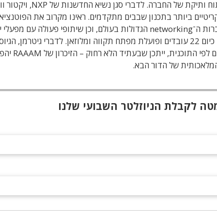
NXP, שהובילה את הגיוס הנוכחי, היא גם שותפת פיתוח ותיקת של החברה. לדברי סגן נשי
האתגרים הקריטיים ביותר בתכנון שבבים מתקדמים. ראינו מקרוב את הפוטנציא
בנוסף ל־NXP, לחברה יש שותפה נוספת מאחת מחברות ה־networking הגדולות בעולם, וכן שיתופי פעולה עם מפע
נוספים, בהם GlobalFoundries. RAAAM מעסיקה כיום 22 עובדים ופועלת מפתח תקווה ומלוזאן. לדברי גיטרמן, 
הוא “שלב ראשון בדרך למסחור מלא.” אם הכול יתקדם לפי התוכנית, ייתכן שבעת
מלאכותית של הדור הבא.
טה לקבלת הניוזלטר השבועי שלנו