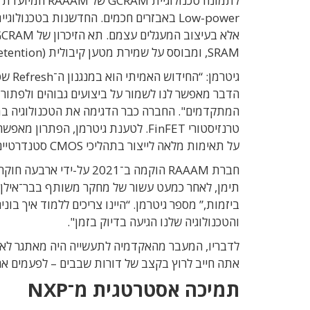
SRAM, ומבוסס על שמירת מטען קיבולית (Charge retention) המחייבת ריענון מחזורי.
גיטר
על תאימות מלאה לייצור בתהליכי CMOS סטנדרטיים.
חברת RAAAM הוקמה ב־2021 
ביזמות,” מספר גיטרמן. “היינו צריכים ללמוד איך ב
והטכנולוגיה שלנו הגיעה בדיוק בזמן".
לדבריו, המעבר מהאקדמיה לתעשייה היה מאתגר לא פח
אתה חייב לרוץ בקצב של דורות שבבים – לפעמים א
תמיכה אסטרטגית מ־NXP