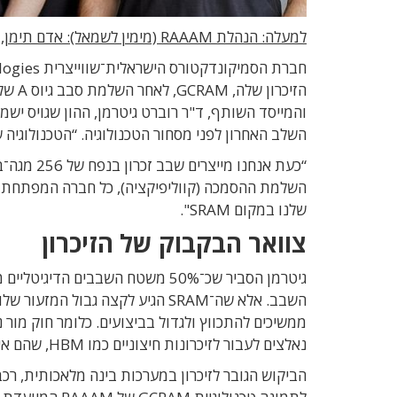
למעלה: הנהלת RAAAM (מימין לשמאל): אדם תימן, אלי ליזרוביץ, רוברט גיטרמן, אלכס פיש וערן רותם. צילום: עומר הכהן
השלב האחרון לפני מסחור הטכנולוגיה. “הטכנולוגיה שלנו כ
השלמת ההסמכה (קווליפיקציה), כל חברה המפתחת שב
שלנו במקום SRAM".
צוואר הבקבוק של הזיכרון
נאלצים לעבור לזיכרונות חיצוניים כמו HBM, שהם איטיים יותר וצורכים הרבה יותר אנרגיה".
הביקוש הגובר לזיכרון במערכות בינה מלאכותית, רכבי