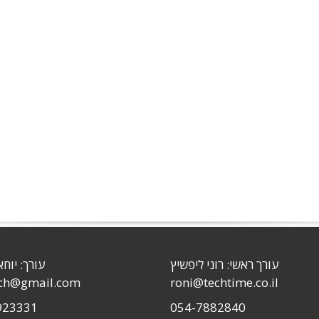
עורך ראשי: רוני ליפשיץ
עורך: יוחא
sch@gmail.com
roni@techtime.co.il
923331
054-7882840