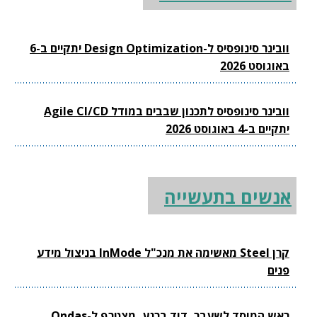
וובינר סינופסיס ל-Design Optimization יתקיים ב-6
באוגוסט 2026
וובינר סינופסיס לתכנון שבבים במודל Agile CI/CD
יתקיים ב-4 באוגוסט 2026
אנשים בתעשייה
קרן Steel מאשימה את מנכ"ל InMode בניצול מידע
פנים
ראש המוסד לשעבר, דוד ברנע, מצטרף ל-Ondas