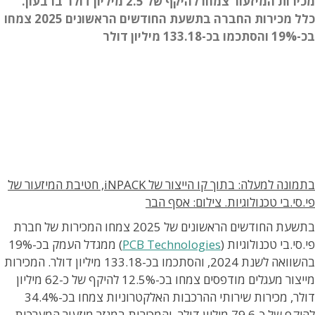
מכירות המיזעור צמחו להיקף של 2.5 מיליון דולר ברבעון.
כלל מכירות החברה בתשעת החודשים הראשונים 2025 צמחו
בכ-19% והסתכמו בכ-133.18 מיליון דולר
בתמונה למעלה: בתוך קו הייצור של iNPACK, חטיבת המיזעור של
פי.סי.בי טכנולוגיות. צילום: אסף הבר
בתשעת החודשים הראשונים של 2025 צמחו המכירות של חברת
פי.סי.בי טכנולוגיות (
PCB Technologies
) ממגדל העמק בכ-19%
בהשוואה לשנת 2024, והסתכמו בכ-133.18 מיליון דולר. המכירות
מייצור מעגלים מודפסים צמחו בכ-12.5% להיקף של כ-62 מיליון
דולר, מכירות שירותי ההרכבות האלקטרוניות צמחו בכ-34.4%
להיקף של כ-79.6 מיליון דולר, והמכירות במגזר מיזעור המערכות