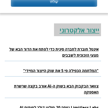
ייצור אלקטרוני
אינטל חוברת לחברה סינית כדי לפתח את הדור הבא של
מצעי הזכוכית לשבבים
"המלחמה הכפילה פי 5 את שוק הייצור המיידי"
צוואר הבקבוק הבא בשוק ה-AI אורב בקצה שרשרת
האספקה
Limitless Labs גייסה 20 מיליון דולר לפיתוח AI