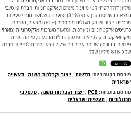
מודפסים ומצעים, 113 מיליון דולר להרכבות אלקטרוניות וכ-7
מיליון דולר לפרוייקטי מיזעור מערכות אלקטרוניות. חברת פי.סי.בי
נמצאת בשליטת קרן פימי (31%) ופועלת בשלושה מגזרי פעילות
מרכזיים: ייצור ושיווק מעגלים מודפסים (PCB) ומצעים, הרכבת
כרטיסים אלקטרוניים ומערכות, ומזעור מערכות אלקטרוניות (מארזי
מיקרואלקטרוניקה). לאחר פרסום הדו"ח הרבעוני, עלתה מניית
פי.סי.בי בבורסה של תל אביב בכ-2.7% והיא נסחרת לפי שווי חברה
של כ-818 מיליון שקל.
פורסם בקטגוריות:
חדשות
,
ייצור וקבלנות משנה
,
תעשייה
ישראלית
פורסם בתגיות:
PCB
,
ייצור וקבלנות משנה
,
פי.סי.בי
טכנולוגיות
,
תעשייה ישראלית