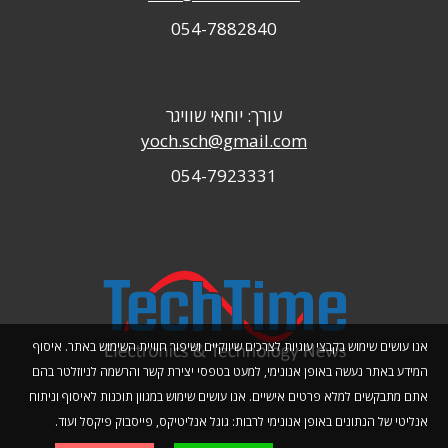
054-7882840
עורך: יוחאי שוויגר
yoch.sch@gmail.com
054-7923331
אנו עושים שימוש בקבצי עוגיות לצרכים שיווקיים ושיפור חוויית השימוש באתר. איסוף
המידע באתר נעשה באופן אנונימי, למעט בטפסי יצירת קשר והרשמה לניוזלטר בהם
אתם מתבקשים למלא פרטים אישיים. אנו עושים שימוש במגוון תוכנות לאיסוף וניתוח
אנליטי של הנתונים באופן אנונימי לרבות: גוגל אנליטיקס, פייסבוק פיקסל ועוד.