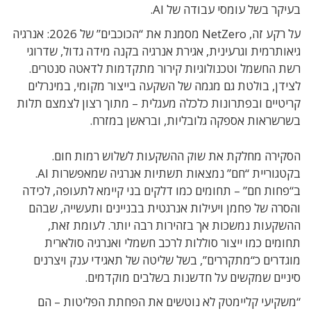
בעיקר בשל עומסי עבודה של AI.
על רקע זה, NetZero מסמנת את “הכוכבים” של 2026: אנרגיה
גיאותרמית וגרעינית, אגירת אנרגיה בקנה מידה גדול, שדרוגי
רשת החשמל וטכנולוגיות קירור מתקדמות לדאטה סנטרים.
לצידן, בולטת גם מגמה של השקעה בייצור מקומי, במינרלים
קריטיים ובפתרונות כלכלה מעגלית – מתוך רצון לצמצם תלות
בשרשראות אספקה גלובליות, ובראשן במזרח.
הסקירה מחלקת את שוק ההשקעות לשלוש רמות חום.
בקטגוריית “חם” נמצאות תשתיות אנרגיה שמאפשרות AI.
ב“פחות חם” – תחומים כמו דלקים בני קיימא לתעופה, לכידה
והסרה של פחמן ויעילות אנרגטית בבניינים ותעשייה, שבהם
ההשקעות נמשכות אך בזהירות רבה יותר. לעומת זאת,
תחומים כמו ייצור סוללות לרכב חשמלי ואנרגיה סולארית
מוגדרים כ“מתקררים”, בשל שליטה של תאגידי ענק ויצרנים
סיניים שמקשים על חדשנות בשלבים מוקדמים.
“משקיעי קליימטק לא נוטשים את הפחתת הפליטות – הם