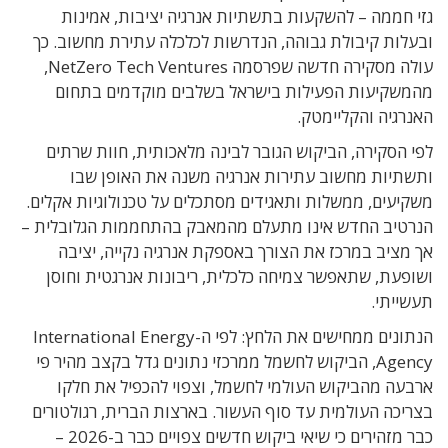
גזי חממה – להשקעות בתשתיות אנרגיה יציבות, אמינות
ובעלות קיבולת גבוהה, הנדרשות לכלכלה עתירת מחשוב. כך
עולה מסקירה חדשה שפרסמה NetZero Tech Ventures,
מהמשקיעות הפעילות בישראל בשלבים מוקדמים בתחום
האנרגיה והקליימטק.
לפי הסקירה, הביקוש הגובר לבינה מלאכותית, חוות שרתים
ותשתיות מחשוב עתירות אנרגיה משנה את האופן שבו
משקיעים, ממשלות ותאגידים מסתכלים על טכנולוגיות אקלים.
הנרטיב החדש אינו מתעלם מהמאבק בהתחממות הגלובלית –
אך מציב במרכז את הצורך באספקת אנרגיה נקייה, יציבה
ושופעת, שתאפשר צמיחה כלכלית, ריבונות אנרגטית וחוסן
תעשייתי.
הנתונים ממחישים את הלחץ: לפי ה-International Energy
Agency, הביקוש לחשמל ממרכזי נתונים גדל בקצב מהיר פי
ארבעה מהביקוש העולמי לחשמל, וצפוי להכפיל את חלקו
בצריכה העולמית עד סוף העשור. בארצות הברית, רגולטורים
כבר מזהירים כי שיאי ביקוש חדשים צפויים כבר ב-2026 –