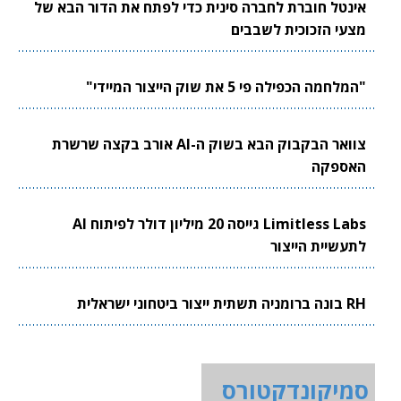
אינטל חוברת לחברה סינית כדי לפתח את הדור הבא של
מצעי הזכוכית לשבבים
"המלחמה הכפילה פי 5 את שוק הייצור המיידי"
צוואר הבקבוק הבא בשוק ה-AI אורב בקצה שרשרת
האספקה
Limitless Labs גייסה 20 מיליון דולר לפיתוח AI
לתעשיית הייצור
RH בונה ברומניה תשתית ייצור ביטחוני ישראלית
סמיקונדקטורס