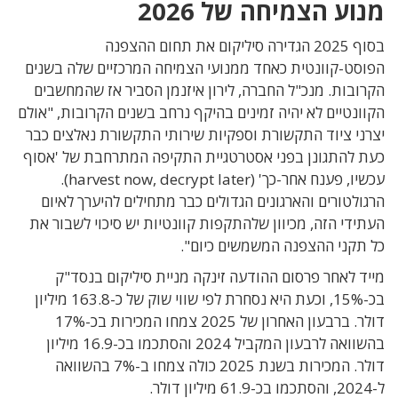
מנוע הצמיחה של 2026
בסוף 2025 הגדירה סיליקום את תחום ההצפנה
הפוסט-קוונטית כאחד ממנועי הצמיחה המרכזיים שלה בשנים
הקרובות. מנכ"ל החברה, לירון איזנמן הסביר אז שהמחשבים
הקוונטיים לא יהיה זמינים בהיקף נרחב בשנים הקרובות, "אולם
יצרני ציוד התקשורת וספקיות שירותי התקשורת נאלצים כבר
כעת להתגונן בפני אסטרטגיית התקיפה המתרחבת של 'אסוף
עכשיו, פענח אחר-כך' (harvest now, decrypt later).
הרגולטורים והארגונים הגדולים כבר מתחילים להיערך לאיום
העתידי הזה, מכיוון שלהתקפות קוונטיות יש סיכוי לשבור את
כל תקני ההצפנה המשמשים כיום".
מייד לאחר פרסום ההודעה זינקה מניית סיליקום בנסד"ק
בכ-15%, וכעת היא נסחרת לפי שווי שוק של כ-163.8 מיליון
דולר. ברבעון האחרון של 2025 צמחו המכירות בכ-17%
בהשוואה לרבעון המקביל 2024 והסתכמו בכ-16.9 מיליון
דולר. המכירות בשנת 2025 כולה צמחו ב-7% בהשוואה
ל-2024, והסתכמו בכ-61.9 מיליון דולר.