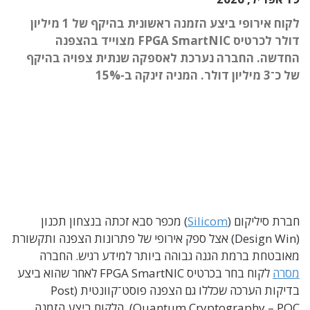
לקוח אירופי ביצע הזמנה ראשונית בהיקף של 1 מיליון
דולר לכרטיס FPGA SmartNIC מצוייד בהצפנה
החדשה. החברה נערכת לאספקה שנתית צפויה בהיקף
של כ־3 מיליון דולר. המניה זינקה ב-15%
חברת סיליקום (
Silicom
) מכפר סבא זכתה בנצחון תכנון
(Design Win) אצל ספק אירופי של פתרונות הצפנה ותקשורת
מאובטחת ברמת הגנה גבוהה ביותר למידע רגיש. החברה
מסרה
לקוח בחר בכרטיס FPGA SmartNIC לאחר שהוא ביצע
בדיקות הערכה שכללו גם הצפנה פוסט־קוונטית (Post
Quantum Cryptography – PQC). הלקוח ביצע הזמנה