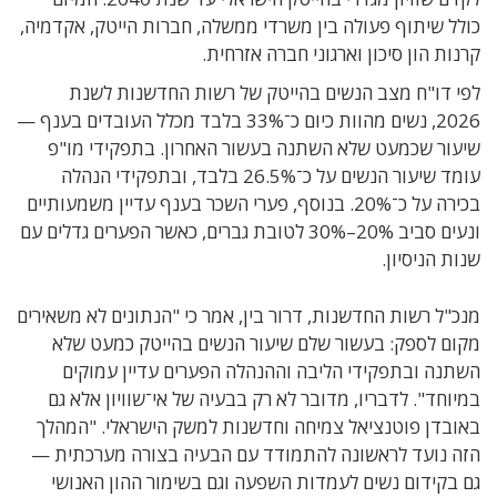
כולל שיתוף פעולה בין משרדי ממשלה, חברות הייטק, אקדמיה,
קרנות הון סיכון וארגוני חברה אזרחית.
לפי דו"ח מצב הנשים בהייטק של רשות החדשנות לשנת
2026, נשים מהוות כיום כ־33% בלבד מכלל העובדים בענף —
שיעור שכמעט שלא השתנה בעשור האחרון. בתפקידי מו"פ
עומד שיעור הנשים על כ־26.5% בלבד, ובתפקידי הנהלה
בכירה על כ־20%. בנוסף, פערי השכר בענף עדיין משמעותיים
ונעים סביב 20%–30% לטובת גברים, כאשר הפערים גדלים עם
שנות הניסיון.
מנכ"ל רשות החדשנות, דרור בין, אמר כי "הנתונים לא משאירים
מקום לספק: בעשור שלם שיעור הנשים בהייטק כמעט שלא
השתנה ובתפקידי הליבה וההנהלה הפערים עדיין עמוקים
במיוחד". לדבריו, מדובר לא רק בבעיה של אי־שוויון אלא גם
באובדן פוטנציאל צמיחה וחדשנות למשק הישראלי. "המהלך
הזה נועד לראשונה להתמודד עם הבעיה בצורה מערכתית —
גם בקידום נשים לעמדות השפעה וגם בשימור ההון האנושי