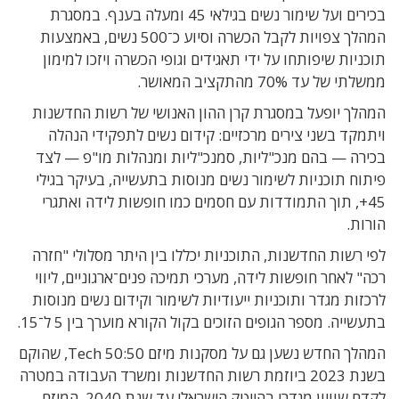
בכירים ועל שימור נשים בגילאי 45 ומעלה בענף. במסגרת
המהלך צפויות לקבל הכשרה וסיוע כ־500 נשים, באמצעות
תוכניות שיפותחו על ידי תאגידים וגופי הכשרה ויזכו למימון
ממשלתי של עד 70% מהתקציב המאושר.
המהלך יופעל במסגרת קרן ההון האנושי של רשות החדשנות
ויתמקד בשני צירים מרכזיים: קידום נשים לתפקידי הנהלה
בכירה — בהם מנכ"ליות, סמנכ"ליות ומנהלות מו"פ — לצד
פיתוח תוכניות לשימור נשים מנוסות בתעשייה, בעיקר בגילי
45+, תוך התמודדות עם חסמים כמו חופשות לידה ואתגרי
הורות.
לפי רשות החדשנות, התוכניות יכללו בין היתר מסלולי "חזרה
רכה" לאחר חופשות לידה, מערכי תמיכה פנים־ארגוניים, ליווי
לרכזות מגדר ותוכניות ייעודיות לשימור וקידום נשים מנוסות
בתעשייה. מספר הגופים הזוכים בקול הקורא מוערך בין 5 ל־15.
המהלך החדש נשען גם על מסקנות מיזם Tech 50:50, שהוקם
בשנת 2023 ביוזמת רשות החדשנות ומשרד העבודה במטרה
לקדם שוויון מגדרי בהייטק הישראלי עד שנת 2040. המיזם