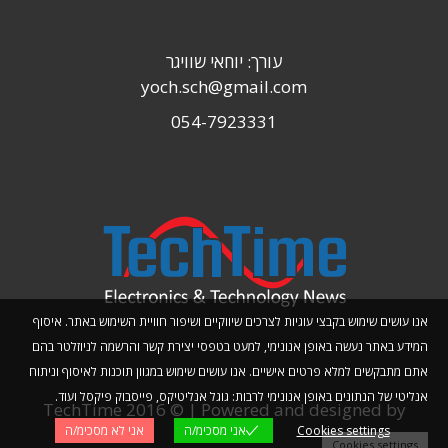
עורך: יוחאי שוויגר
yoch.sch@gmail.com
054-7923331
אנו עושים שימוש בקבצי עוגיות לצרכים שיווקיים ושיפור חוויית השימוש באתר. איסוף
המידע באתר נעשה באופן אנונימי, למעט בטפסי יצירת קשר והרשמה לניוזלטר בהם
אתם מתבקשים למלא פרטים אישיים. אנו עושים שימוש במגוון תוכנות לאיסוף וניתוח
אנליטי של הנתונים באופן אנונימי לרבות: גוגל אנליטיקס, פייסבוק פיקסל ועוד.
TechTime 2016 © | Powered and designed by
Cookies settings
אני מסכימ/ה
אני לא מסכימ/ה
Planwize
Cookies settings