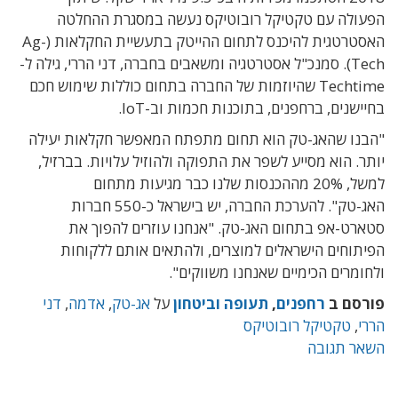
הפעולה עם טקטיקל רובוטיקס נעשה במסגרת ההחלטה
האסטרטגית להיכנס לתחום ההייטק בתעשיית החקלאות (Ag-
Tech). סמנכ"ל אסטרטגיה ומשאבים בחברה, דני הררי, גילה ל-
Techtime שהיוזמות של החברה בתחום כוללות שימוש חכם
בחיישנים, ברחפנים, בתוכנות חכמות וב-IoT.
"הבנו שהאג-טק הוא תחום מתפתח המאפשר חקלאות יעילה
יותר. הוא מסייע לשפר את התפוקה ולהוזיל עלויות. בברזיל,
למשל, 20% מההכנסות שלנו כבר מגיעות מתחום
האג-טק". להערכת החברה, יש בישראל כ-550 חברות
סטארט-אפ בתחום האג-טק. "אנחנו עוזרים להפוך את
הפיתוחים הישראלים למוצרים, ולהתאים אותם ללקוחות
ולחומרים הכימיים שאנחנו משווקים".
פורסם ב
רחפנים
,
תעופה וביטחון
על
אג-טק
,
אדמה
,
דני
הררי
,
טקטיקל רובוטיקס
השאר תגובה