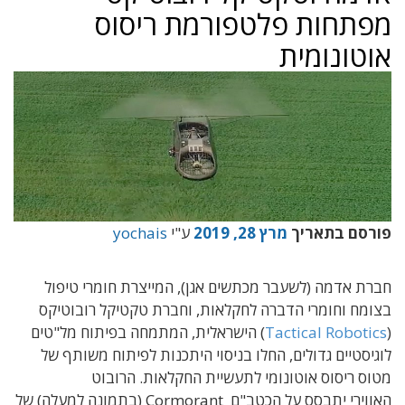
מפתחות פלטפורמת ריסוס
אוטונומית
פורסם בתאריך
מרץ 28, 2019
ע"י
yochais
חברת אדמה (לשעבר מכתשים אגן), המייצרת חומרי טיפול
בצומח וחומרי הדברה לחקלאות, וחברת טקטיקל רובוטיקס
(
Tactical Robotics
) הישראלית, המתמחה בפיתוח מל"טים
לוגיסטיים גדולים, החלו בניסוי היתכנות לפיתוח משותף של
מטוס ריסוס אוטונומי לתעשיית החקלאות. הרובוט
האווירי יתבסס על הכטב"ם Cormorant (בתמונה למעלה) של