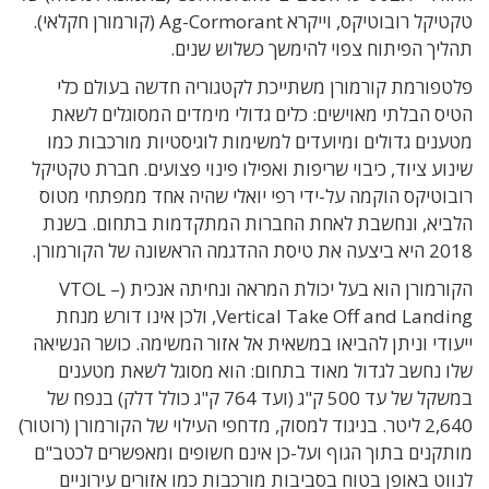
טקטיקל רובוטיקס, וייקרא Ag-Cormorant (קורמורן חקלאי).
תהליך הפיתוח צפוי להימשך כשלוש שנים.
פלטפורמת קורמורן משתייכת לקטגוריה חדשה בעולם כלי
הטיס הבלתי מאוישים: כלים גדולי מימדים המסוגלים לשאת
מטענים גדולים ומיועדים למשימות לוגיסטיות מורכבות כמו
שינוע ציוד, כיבוי שריפות ואפילו פינוי פצועים. חברת טקטיקל
רובוטיקס הוקמה על-ידי רפי יואלי שהיה אחד ממפתחי מטוס
הלביא, ונחשבת לאחת החברות המתקדמות בתחום. בשנת
2018 היא ביצעה את טיסת ההדגמה הראשונה של הקורמורן.
הקורמורן הוא בעל יכולת המראה ונחיתה אנכית (VTOL –
Vertical Take Off and Landing, ולכן אינו דורש מנחת
ייעודי וניתן להביאו במשאית אל אזור המשימה. כושר הנשיאה
שלו נחשב לגדול מאוד בתחום: הוא מסוגל לשאת מטענים
במשקל של עד 500 ק"ג (ועד 764 ק"ג כולל דלק) בנפח של
2,640 ליטר. בניגוד למסוק, מדחפי העילוי של הקורמורן (רוטור)
מותקנים בתוך הגוף ועל-כן אינם חשופים ומאפשרים לכטב"ם
לנווט באופן בטוח בסביבות מורכבות כמו אזורים עירוניים