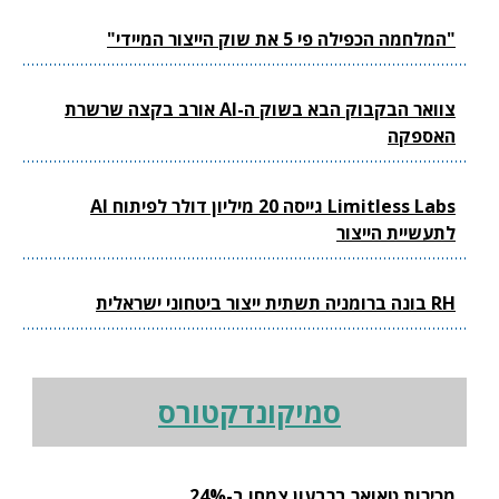
"המלחמה הכפילה פי 5 את שוק הייצור המיידי"
צוואר הבקבוק הבא בשוק ה-AI אורב בקצה שרשרת
האספקה
Limitless Labs גייסה 20 מיליון דולר לפיתוח AI
לתעשיית הייצור
RH בונה ברומניה תשתית ייצור ביטחוני ישראלית
סמיקונדקטורס
מכירות טאואר ברבעון צמחו ב-24%