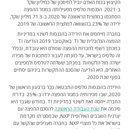
הקיצוץ בכוח האדם יוביל לחיסכון של כמיליון שקל
ב-2021. הכנסות טלסיס מפעילותה במגזר ההפצה
הסתכמו במחצית הראשונה של 2020 ב-71.3 מיליון שקל,
ירידה של 23% בהשוואה למחצית הראשונה של 2019.
בחברה מייחסים את הירידה בהכנסות לשינוי במדיניות
ההפצה הגלובלית של TI. באוקטובר 2019 הודיעה TI
במכתב רשמי לחברות ההפצה שמולם היא עובדת, ובכלל
זה טלסיס בישראל, על כוונתה לעבור למתכונת של מכירה
ישירה מול הלקוחות. במכתב ששלחה לטלסיס ולמפיצים
האחרים, היא הודיעה שהסכם ההתקשרות ביניהם יסתיים
בסוף שנת 2020.
הירידה בהכנסות טלסיס התבטאה כבר ברבעון הראשון של
2020, שבו מכירותיה במגזר ההפצה ירדו ב-25%. בדו"ח
החברה ייחסה זאת לשינוי במדיניות TI. בחודש שעבר היא
סיכמה את
שנת העבודה הראשונה
להסכם ההפצה עם
יצרנית השבבים האירופית NXP, שבמסגרתו מקדמת
בישראל את כל מוצרי NXP. בחברה מעריכים שהקשר עם