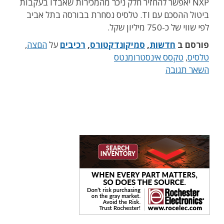
NXP יאפשר להחזיר חלק ניכר מהמכירות שאבדו בעקבות
ביטול ההסכם עם TI. טלסיס נסחרת בבורסה בתל אביב
לפי שווי של כ-750 מיליון שקל.
פורסם ב
חדשות
,
סמיקונדקטורס
,
רכיבים
על
הםצה
,
טלסיס
,
טקסס אינסטרומנטס
השאר תגובה