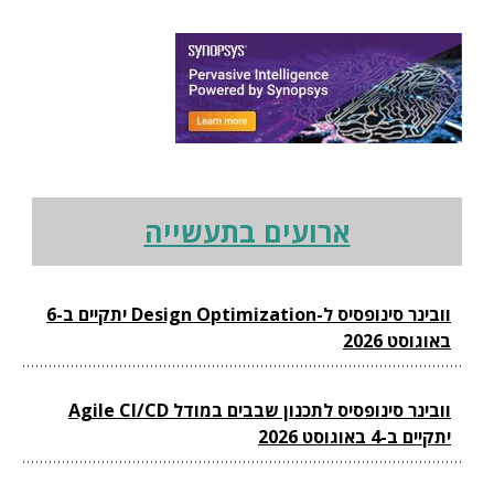
ארועים בתעשייה
וובינר סינופסיס ל-Design Optimization יתקיים ב-6
באוגוסט 2026
וובינר סינופסיס לתכנון שבבים במודל Agile CI/CD
יתקיים ב-4 באוגוסט 2026