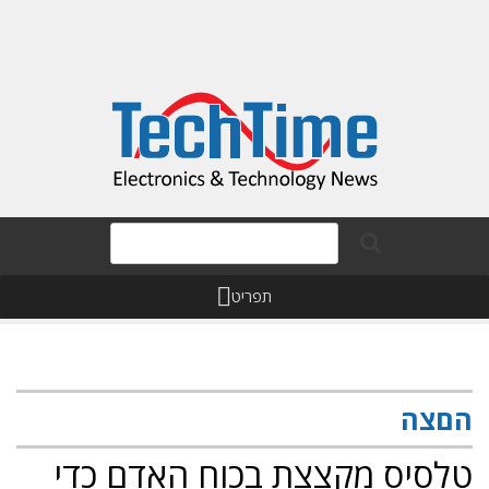
תפריט
הםצה
טלסיס מקצצת בכוח האדם כדי