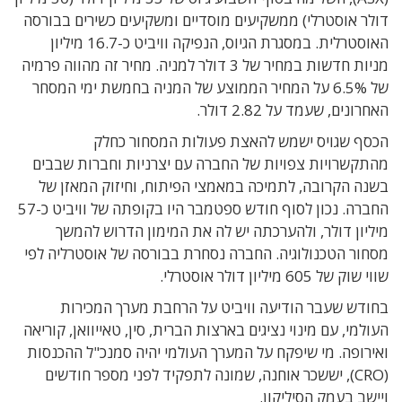
דולר אוסטרלי) ממשקיעים מוסדיים ומשקיעים כשירים בבורסה
האוסטרלית. במסגרת הגיוס, הנפיקה וויביט כ-16.7 מיליון
מניות חדשות במחיר של 3 דולר למניה. מחיר זה מהווה פרמיה
של 6.5% על המחיר הממוצע של המניה בחמשת ימי המסחר
האחרונים, שעמד על 2.82 דולר.
הכסף שגויס ישמש להאצת פעולות המסחור כחלק
מהתקשרויות צפויות של החברה עם יצרניות וחברות שבבים
בשנה הקרובה, לתמיכה במאמצי הפיתוח, וחיזוק המאזן של
החברה. נכון לסוף חודש ספטמבר היו בקופתה של וויביט כ-57
מיליון דולר, ולהערכתה יש לה את המימון הדרוש להמשך
מסחור הטכנולוגיה. החברה נסחרת בבורסה של אוסטרליה לפי
שווי שוק של 605 מיליון דולר אוסטרלי.
בחודש שעבר הודיעה וויביט על הרחבת מערך המכירות
העולמי, עם מינוי נציגים בארצות הברית, סין, טאייוואן, קוריאה
ואירופה. מי שיפקח על המערך העולמי יהיה סמנכ"ל ההכנסות
(CRO), יששכר אוחנה, שמונה לתפקיד לפני מספר חודשים
ויישב בעמק הסיליקון.