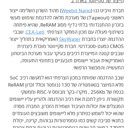
הייצור של סקייווטר בארה"ב
חברת וויביט ננו (
Weebit Nano
) מהוד השרון השלימה ייצור
ראשוני (Tapeout) של מערכת מלאה להדגמת שימוש מעשי
בזכרון ההתנגדותי בלתי נדיף מסוג ReRAM, שהיא פיתחה
בשיתוף פעולה עם מכון המחקר הצרפתי
CEA-Leti
. שבבי
ההדגמה יוצרו בחברת
SkyWater
האמריקאית בתהליך ייצור
CMOS כמעט-סטנדרטי. חברת סקייווטר מוכרת כיצרנית
שבבים קטנה המייצרת רכיבים בעיקר עבור מערכת הביטחון
האמריקאית ועבור יישומים תובעניים בתחומי התעופה,
התעשייה והמכשור הרפואי.
שבב ההדגמה שפותח במכון הצרפתי הוא למעשה רכיב SoC
מלא המיוצר בגאומטריה של 130 ננומטר וכולל זכרון ReRAM
בנפח של 256Kb , מיקרו-בקר מבוסס RISC-V וממשקי
תקשורת. ניתן לתכנת את רכיב ההדגמה ולהריץ עליו יישומים
המנצלים את יכולות העיבוד ושמירת הזכרון. החברה מסרה
שהוא יכול לשמש כפתרון מלא ליישומים משובצים העומדים
בתנאי סביבה קשים כמו טמפרטורות גבוהות, קרינה, יכולת
לתפקד במשך 10 שנים בטמפרטורות גבוהות ורמת צריכת