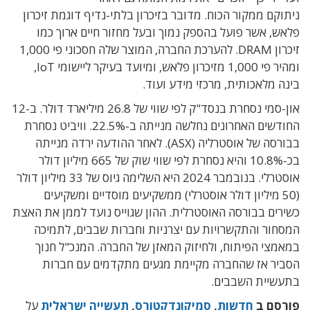
ניתוקם ממקור הכוח. מדובר בזיכרון בלתי-נדיף דוגמת זיכרון
פלאש, אשר
פועל בהספק נמוך ובעל מחזור חיים ארוך כמו
זיכרון DRAM.
להערכת החברה, המוצר שלה חסכוני פי 1,000
ומהיר פי 1,000 מזיכרון פלאש, ומיועד בעיקר ליישומי
IoT
,
בינה מלאכותית, מרכזי מידע ועוד.
און-סמי נסחרת בנסד"ק לפי שווי של 26.8 מיליארד דולר. ב-12
החודשים האחרונים נחלשה מנייתה ב-22.5%. וויביט נסחרת
בבורסה של אוסטרליה (ASX). לאחר ההודעה ירדה מנייתה
בכ-10.8% והיא נסחרת לפי שווי שוק של 665 מיליון דולר
אוסטרלי. בנובמבר 2024 היא השלימה גיוס של 33 מיליון דולר
(50 מיליון דולר אוסטרלי) ממשקיעים מוסדיים ומשקיעים
כשירים בבורסה האוסטרלית. ההון שגוייס נועד לממן את האצת
המסחור והתקשרויות עם יצרניות וחברות שבבים, לתמיכה
במאמצי הפיתוח, ולחיזוק המאזן של החברה. המנכ"ל חנוך
הסביר אז שהחברה מקיימת מגעים מתקדמים עם חברות
בתעשיית השבבים.
פורסם ב
חדשות
,
סמיקונדקטורס
,
תעשייה ישראלית
על