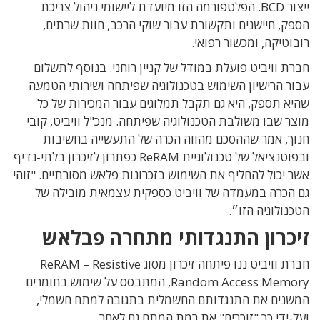
ייצור BCD. הפלטפורמה הזו מיועדת ליישומי ניהול צריכת
הספק, חיישנים ותקשורת עבור שוקי הרכב, חוות שרתים,
רובוטיקה, ומכשור רפואי.
חברת וויביט פועלת במודל של קניין רוחני. בנוסף לתשלום
עבור הרישיון השימוש בטכנולוגיה שפיתחה ושירותי הטמעה
שהיא תספק, היא גם תקבל תמלוגים עבור המכירות של כל
מוצר שבו משולבת הטכנולוגיה שפיתחה. מנכ"ל וויביט, קובי
חנוך, אמר שההסכם מהווה הכרה של התעשייה בחשיבות
ובפוטנציאל של טכנולוגיית ReRAM כפתרון לזיכרון בלתי-נדיף
אשר יכול להחליף את השימוש בזכרונות פלאש מסורתיים. "זוהי
גם הכרה במעמדה של וויביט כספקית עצמאית מובילה של
הטכנולוגיה הזו״.
זיכרון התנגדותי מתחרה פבלאש
חברת וויביט ננו פיתחה זיכרון מסוג
ReRAM – Resistive
Random Access Memory
,
המתבסס על שימוש בחומרים
המשנים את התנגדותם החשמלית בתגובה למתח חשמלי,
ועל-ידי כך "זוכרים" את רמת המתח גם לאחר