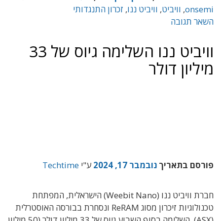
onsemi
,
וויביט
,
וויביט ננו
,
זכרון התנגדותי
השאר תגובה
וויביט ננו השלימה גיוס של 33
מיליון דולר
פורסם בתאריך
נובמבר 17, 2024
ע"י
Techtime
חברת וויביט ננו (Weebit Nano) הישראלית, המפתחת
טכנולוגיות זיכרון מסוג ReRAM ונסחרת בבורסה האוסטרלית
(ASX), השלימה בסוף השבוע גיוס של 33 מיליון דולר (50 מיליון