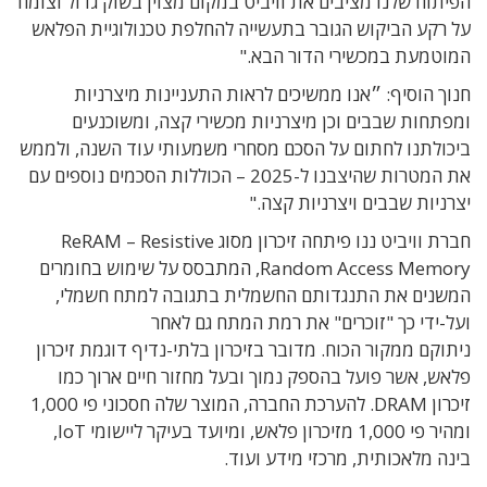
הפיתוח שלנו מציבים את וויביט במקום מצוין בשוק גדול וצומח
על רקע הביקוש הגובר בתעשייה להחלפת טכנולוגיית הפלאש
המוטמעת במכשירי הדור הבא."
חנוך הוסיף: ״אנו ממשיכים לראות התעניינות מיצרניות
ומפתחות שבבים וכן מיצרניות מכשירי קצה, ומשוכנעים
ביכולתנו לחתום על הסכם מסחרי משמעותי עוד השנה, ולממש
את המטרות שהיצבנו ל-2025 – הכוללות הסכמים נוספים עם
יצרניות שבבים ויצרניות קצה."
חברת וויביט ננו פיתחה זיכרון מסוג
ReRAM – Resistive
Random Access Memory
,
המתבסס על שימוש בחומרים
המשנים את התנגדותם החשמלית בתגובה למתח חשמלי,
ועל-ידי כך "זוכרים" את רמת המתח גם לאחר
ניתוקם ממקור הכוח. מדובר בזיכרון בלתי-נדיף דוגמת זיכרון
פלאש, אשר
פועל בהספק נמוך ובעל מחזור חיים ארוך כמו
זיכרון DRAM.
להערכת החברה, המוצר שלה חסכוני פי 1,000
ומהיר פי 1,000 מזיכרון פלאש, ומיועד בעיקר ליישומי
IoT
,
בינה מלאכותית, מרכזי מידע ועוד.