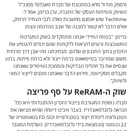
ולספק מודול מלא במתכונת של חברת פאבלס? סמנכ"ל
השיווק והפיתוח העסקי של החברה, ערן ברימן, אמר ל-
Techtime שיש אומנם מחשבות כאלה לגבי העתיד הרחוק,
אולם הדבר לא קשור למבנה של שבב ההדגמה עצמו.
ברימן: "בטווח המיידי אנחנו מתמקדים בשוק המערכות
המשובצות ורוצים להראות ללקוחות שהם יכולים להטמיע את
הזיכרון בתוך התכנונים שלהם. מבחינתנו זוהי אבן דרך מרכזית
משום שמדובר בטייפאאוט ברמת ייצור ולא ברמת פיתוח. ברגע
שנסיים את כל תהליכי הבדיקות והסמכת הווייפרים שאנחנו
מקבלים מסקייווטר, פירוש הדבר שאנחנו מוכנים לייצור המוני
ולשיווק".
שוק ה-ReRAM על סף פריצה
חברה נוספת המעורבת בייצור הזכרון ההתנגדותי היא ככל
הנראה גלובלפאונדריז. בעבר וויביט דיווחה שהיא מביאה את
הטכנולוגיה ליכולת ייצור בטכנולוגיית FD-SOI בגאומטריה של
22 ננומטר (הנמצאת בידי גלובלפאונדריז). השלמת המעבר