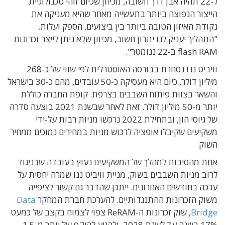
ל-22 תהיה אבן דרך חשובה, מכיוון שכיום זוהי טכנולוגיית
הייצור הנפוצה ביותר בתעשייה מאחר שהיא מעניקה את
נקודת האיזון הטובה ביותר בין ביצועים, הספק ועלות.
"התהליך יעניק לנו יתרון חשוב, מכיוון שלא ניתן לייצר זכרונות
flash RAM ב-22 ננומטר".
וויביט ננו נסחרת בבורסה האוסטרלית לפי שווי של כ-268
מיליון דולר. כיום היא מעסיקה כ-50 עובדים, מהם כ-30 בישראל
והשאר בצוות פיתוח השבבים בצרפת. קופת החברה כוללת
יותר מ-50 מיליון דולר. זאת לאחר שבשנת 2021 בוצעה סדרה
של גיוסי הון, ובתחילת 2022 נרכשו מניות רבות על-ידי
משקיעים שקיבלו אופציה לרכוש מניות במחירים נמוכים ממחיר
השוק.
אחת מהסיבות למהלך של המשקיעים נעוץ בעובדה שבניגוד
לרוב מניות השבבים בשוק, מניית וויביט ננו שמרה יחסית על
ערכה בחודשים האחרונים. ייתכן שהדבר גם קשור לציפייה
משוק הזכרונות ההתנגדותיים. להערכת חברת המחקר
Data
Bridge
, שוק זכרונות ה-ReRAM צפוי לצמוח בקצב של כמעט
17% בשנה עד לשנת 2028, ולהגיע להיקף של יותר מ-1.5