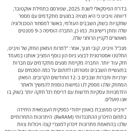
בדו"ח הפיסקאלי לשנת 2025, שפורסם בתחילת אוקטובר,
דיווחה וויביט כי היא מצויה במגעים מתקדמים עם מספר
שחקניות בשוק השבבים העולמי, באשר למסחור הטכנולוגיה
שלה ומתן רישיונות. כמו כן, החברה הוסיפה כ-9 פטנטים
מאושרים לקניין הרוחני שלה.
מנכ"ל וויביט, קובי חנוך, אמר: "למרות המאזן החזק של וויביט,
החלטנו אסטרטגית לבצע גיוס הון נוסף המציב אותנו במעמד
חזק עוד יותר. החברה מקיימת מגעים מתקדמים עם חברות
בתעשיית השבבים ומטרתנו לחתום על כמה הסכמים עם
יצרניות וחברות שבבים ב-12 החודשים הקרובים. המאזן
המחוזק שלנו מספק לנו גמישות נוספת להמשיך ולאתר
הזדמנויות עסקיות חדשות עם דריסת רגל חזקה יותר בשוק בו
אנו פועלים.
"וויביט ממוצבת באופן ייחודי כספקית העצמאית היחידה
בתחום הזיכרון ההתנגדותי (ReRAM). היתרונות התחרותיים
שלנו בהתאמת פתרונות זיכרון למוצרי קצה ויכולות צוות