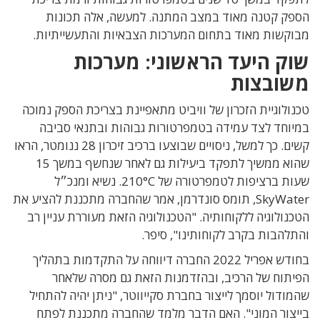
הספק קטנה מאוד במצב המתנה. למעשה, אלה תכונות
מבוקשות מאוד בתחום המערכות הצבאיות והתעשייתיות.
שוק היעד הראשוני: מערכות
משובצות
טכנולוגיית הזכרון של וויביט מתאפיינת בצריכת הספק נמוכה
במיוחד לצד עמידה בטמפרטורות גבוהות ובתנאי סביבה
קשים. כך למשל, ניסויים שבוצעו ברכיב זיכרון 28 ננומטר, הראו
שהוא ממשיך לתפקד ביעילות גם לאחר שנחשף במשך 15
שעות ברציפות לטמפרטורה של 210°C. נשיא ומנכ״ל
SkyWater, תומס סונדרמן, אמר שהחברה מתכננת להציע את
הטכנולוגיה ללקוחותיה. "הטכנולוגיה הזאת מעוררת עניין רב
והתלהבות בקרב לקוחותינו", סיפר.
בחודש אפריל 2022 החברה דיווחה על התקדמות בתהליך
הפיתוח של הרכיב, ובהזדמנות הזאת גם מסרה שלאחר
שהמודול יוסמך לייצור בחברת סקייווטר, "ניתן יהיה להתחיל
בייצור המוני". האם הדבר מלמד שהחברה מתכננת לפתח