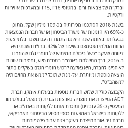
בטנק המרכבה ובטנקים אחרים, בנגמ"שי נמ"ר של צה"ל
וברק"מ של צבאות זרים, במטוסי F15, F16 ובמערכות אוויריות
ורקטיות.
בשנת 2018 הסתכמו מכירותיה בכ-109 מיליון שקל, מתוכן
כ-69% היו הזמנות של משרד הביטחון או של חברות הנמצאות
בבעלותו. באותה שנה היא גם התמודדה עם משבר בלתי צפוי:
הרווח הגולמי הצטמצם בשיעור של 42%. בדו"ח השנתי היא
דיווחה שעקב "כשל ביכולת המימוש של חומרי גלם שהוזמנו
ב-2016, דרך המשלחת בארה"ב במט"ח סיוע, ומסיבות שונות
לא הגיעו לחברה, היא נאלצה לרכוש חומרי הגלם בשקלים בתור
הוצאה נוספת ומיותרת, על-מנת שתוכל לממש את מחויבותיה
למשהב"ט".
הקבוצה כוללת שלוש חברות נוספות בבעלות אימקו. חברת
ADT המייצרת את מוצריה בארצות הברית (ממפעל בבולטימור
המעסיק כ-35 עובדים) ומוכרת אותם ללקוחות בארה"ב או
ללקוחות בישראל באמצעות כספי הסיוע הביטחוני האמריקאי,
חברת ניר-אור המייצרת בעיקר צגים עבור פלטפורמות
ביטחוניות, וחברת אתנה המתמקדת בתחומים האזרחיים של