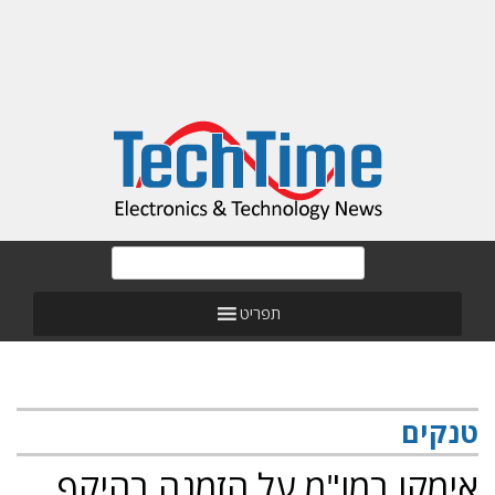
תפריט
טנקים
אימקו במו"מ על הזמנה בהיקף