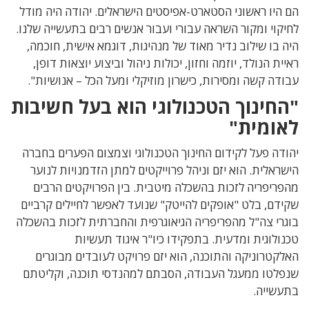
הם היו ראשוני הסטארט-אפיסטים הישראלים
.
יהודה היה מודל
לחיקוי ומקור השראה עבורי ועבור אנשים רבים בתעשייה שלנו
.
היה בו שילוב נדיר מאוד של מנהיגות
,
דוגמא אישית
,
חוכמה
,
ראיית הנולד
,
יוזמה וחזון
,
יכולות ניהול וביצוע יוצאות דופן
,
עבודה קשה ומסירות
,
כישרון מוזיקלי
ומעל הכל – אנושיות"
.
"החינוך הטכנולוגי הוא בעל חשיבות
לאומית"
יהודה
פעל לקידום החינוך הטכנולוגי וצמצום הפערים בחברה
הישראלית. הוא יזם וניהל פרוייקטים ל
מתן הזדמנויות לנוער
מהפריפריה לזכות בהשכלה מיטבית
.
בין הפרויקטים הרבים
שקידם, בלט "אופקים להייטק"
שנועד לאפשר לחיילים קרביים
בוגרי צה
"
ל מהפריפריה הגיאוגרפית והחברתית לזכות בהשכלה
טכנולוגית ומדעית
. בתפקידו
כיו
"
ר איגוד תעשיות
האלקטרוניקה והתוכנה
, הוא
יזם פרויקט לעובדים מבוגרים
שנפלטו ממעגל העבודה
,
הסבתם למהנדסי תוכנה
,
וקליטתם
בתעשייה
.