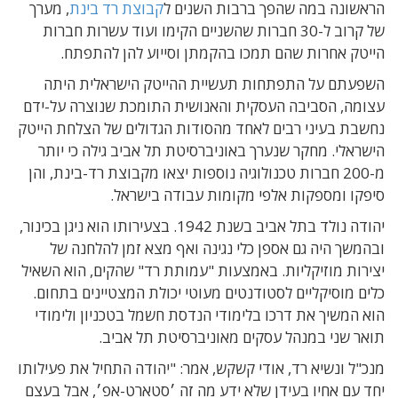
הראשונה במה שהפך ברבות השנים ל
קבוצת רד בינת
, מערך
של קרוב ל-30 חברות שהשניים הקימו ועוד עשרות חברות
הייטק אחרות שהם תמכו בהקמתן וסייוע להן להתפתח.
השפעתם על התפתחות תעשיית ההייטק הישראלית היתה
עצומה, הסביבה העסקית והאנושית התומכת שנוצרה על-ידם
נחשבת בעיני רבים לאחד מהסודות הגדולים של הצלחת הייטק
הישראלי.
מחקר שנערך
באוניברסיטת תל אביב גילה כי יותר
מ
-200
חברות טכנולוגיה נוספות יצאו מקבוצת רד-בינת, והן
סיפקו ומספקות אלפי מקומות עבודה בישראל
.
יהודה נולד בתל אביב בשנת 1942. בצעירותו הוא ניגן בכינור,
ובהמשך היה גם אספן כלי נגינה ואף מצא זמן להלחנה של
יצירות מוזיקליות. באמצעות "עמותת רד" שהקים, הוא השאיל
כלים מוסיקליים לסטודנטים מעוטי יכולת המצטיינים בתחום.
הוא המשיך את דרכו בלימודי
הנדסת חשמל בטכניון ולימודי
תואר שני במנהל עסקים מאוניברסיטת תל אביב
.
מנכ"ל ונשיא רד, אודי קשקש, אמר:
"יהודה התחיל את פעילותו
יחד עם אחיו בעידן שלא ידע מה זה ׳סטארט-אפ׳
,
אבל
בעצם