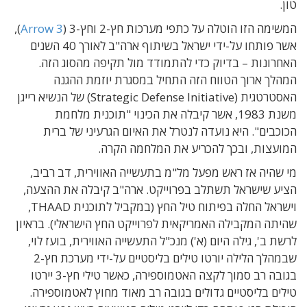
טון.
המשימה הזו הוטלה על כתפי מערכות חץ-2 וחץ-3 (
Arrow 3
),
אשר פותחו על-ידי ישראל בשיתוף ארה"ב לאורך 40 השנים
האחרונות – בדיוק כדי להתמודד מול תקיפה מהסוג הזה.
המהלך ארוך הטווח הזה התחיל במסגרת יוזמת ההגנה
האסטרטגית (Strategic Defense Initiative) של הנשיא רייגן
משנת 1983, אשר קיבלה את הכינוי "תוכנית מלחמת
הכוכבים". היא נועדה לנטרל את האיום הגרעיני של ברית
המועצות, ובכך להכריע את המלחמה הקרה.
מי שהיה אז ראש מפעל מל"מ בתעשייה האווירית, דב רביב,
הציע שישראל תשתלב בפרוייקט. ארה"ב קיבלה את ההצעה,
וישראל החלה בפיתוח טיל החץ (במקביל לתוכנית THAAD,
שהיתה המקבילה האמריקאית לפרוייקט החץ הישראלי). בראיון
לרשת ב', גילה היום (א') מנכ"ל התעשייה האווירית, בועז לוי,
שבמהלך הלילה יורטו טילים בליסטיים על-ידי מערכת חץ-2
בגובה רב סמוך לקצה האטמוספירה, כאשר טילי חץ-3 יירטו
טילים בליסטיים גדולים בגובה רב מאוד מחוץ לאטמוספירה.