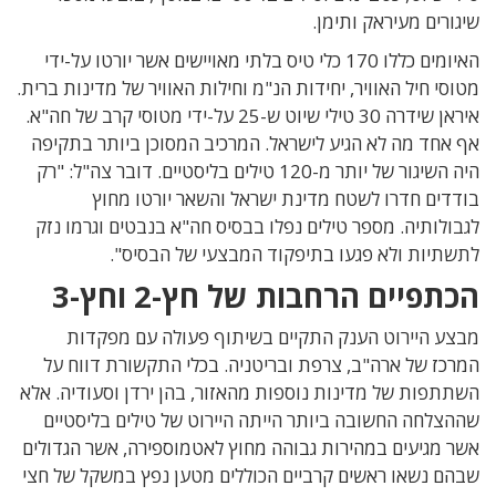
שיגורים מעיראק ותימן.
האיומים כללו 170 כלי טיס בלתי מאויישים אשר יורטו על-ידי
מטוסי חיל האוויר, יחידות הנ"מ וחילות האוויר של מדינות ברית.
איראן שידרה 30 טילי שיוט ש-25 על-ידי מטוסי קרב של חה"א.
אף אחד מה לא הגיע לישראל. המרכיב המסוכן ביותר בתקיפה
היה השיגור של יותר מ-120 טילים בליסטיים. דובר צה"ל: "רק
בודדים חדרו לשטח מדינת ישראל והשאר יורטו מחוץ
לגבולותיה. מספר טילים נפלו בבסיס חה"א בנבטים וגרמו נזק
לתשתיות ולא פגעו בתיפקוד המבצעי של הבסיס".
הכתפיים הרחבות של חץ-2 וחץ-3
מבצע היירוט הענק התקיים בשיתוף פעולה עם מפקדות
המרכז של ארה"ב, צרפת ובריטניה. בכלי התקשורת דווח על
השתתפות של מדינות נוספות מהאזור, בהן ירדן וסעודיה. אלא
שההצלחה החשובה ביותר הייתה היירוט של טילים בליסטיים
אשר מגיעים במהירות גבוהה מחוץ לאטמוספירה, אשר הגדולים
שבהם נשאו ראשים קרביים הכוללים מטען נפץ במשקל של חצי