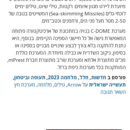
מיועדת ליירט מגוון איומים: רקטות, טילי שיוט, טילים ימיים
לוכחי-גלים (Sea-skimming Missiles) המשייטים בגובה של
2-50 מטר מעל פני הים, ורחפנים וכטב"מים.
מערכת C-DOME בנויה במתכונת של ארכיטקטורה פתוחה
המאפשרת גישה אל כל חיישני הספינה הקיימים. בנוסף, היא
נתנת להתקנה בלא צורך לבצע שינויים מבניים בספינה או
בסיפון, ניקוב השדרית או כבילה מיוחדת. המערכת כוללת
מכ"ם מתוצרת אלתא ומערכת שו"ב מתוצרת חברת mPrest,
המותקנות בכל מערכות כיפת ברזל.
פורסם ב
חדשות
,
חלל
,
מלחמה 2023
,
תעופה וביטחון
,
תעשייה ישראלית
על
Arrow
,
טילים
,
מלחמה
,
מערכת חץ
השאר תגובה