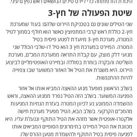
היכולת הזו פותחה כדי ליירט טילים הנושאים ראש נפץ גרעיני.
שיטת הפעולה של חץ-3
שני הטילים שונים גם בטכניקת היירוט שלהם: בעוד שמערכת
חץ-2 כוללת ראש קרבי המתפוצץ כאשר הוא חולף בסמוך לטיל
המטרה, מערכת חץ-3 מיועדת לפגוע פיסית בטיל
המטרה. המיירט במערכת חץ 3 הוא טיל דו-שלבי הכולל שני
מנועי דלק מוצק. עם קבלת התראה ממערכת המכ"ם, מערכת
השליטה והבקרה בוחרת בסוללה ובמיירט האופטימליים לביצוע
היירוט. היא משגרת את הטיל אל האזור המשוער שבו צפוייה
להיות ההתנגשות.
בשלב הראשון מופעל מנוע ההאצה המביא אותו אל אזור
הפגיעה המשוער. בשלב הזה הטיל נפרד ממנוע ההאצה, וראש
ההשמדה הממונע נע לכיוון המטרה בעזרת הנחיות המגיעות
מהמכ"ם הקרקעי. בשלב הבא, הטיל מפעיל מערכת חישה
אלקטרו-אופטית אשר מזהה את הטיל התוקף וננעלת עליו. היא
מכוונת את הטיל המיירט בתימרונים הסופיים המביאים אותו
לפגיעה פיסית בטיל התוקף ולהשמדת מטען ההרס שלו.