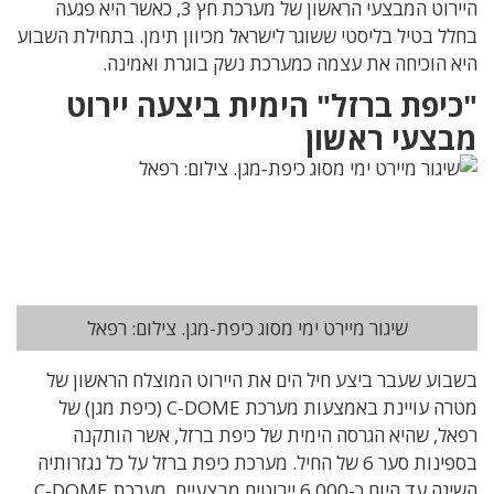
היירוט המבצעי הראשון של מערכת חץ 3, כאשר היא פגעה
בחלל בטיל בליסטי ששוגר לישראל מכיוון תימן. בתחילת השבוע
היא הוכיחה את עצמה כמערכת נשק בוגרת ואמינה.
"כיפת ברזל" הימית ביצעה יירוט
מבצעי ראשון
שיגור מיירט ימי מסוג כיפת-מגן. צילום: רפאל
בשבוע שעבר ביצע חיל הים את היירוט המוצלח הראשון של
מטרה עויינת באמצעות מערכת C-DOME (כיפת מגן) של
רפאל, שהיא הגרסה הימית של כיפת ברזל, אשר הותקנה
בספינות סער 6 של החיל. מערכת כיפת ברזל על כל נגזרותיה
השיגה עד היום כ-6,000 יירוטים מבצעיים. מערכת C-DOME